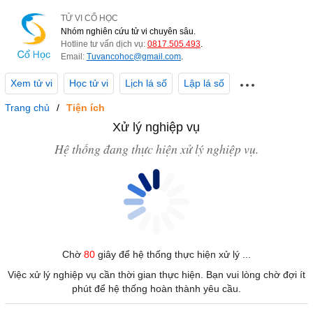
TỬ VI CỔ HỌC
Nhóm nghiên cứu tử vi chuyên sâu.
Hotline tư vấn dịch vụ:
0817.505.493
.
Email:
Tuvancohoc@gmail.com
.
Xem tử vi
Học tử vi
Lịch lá số
Lập lá số
Trang chủ
Tiện ích
Xử lý nghiệp vụ
Hệ thống đang thực hiện xử lý nghiệp vụ.
Chờ
80
giây để hệ thống thực hiện xử lý ...
Việc xử lý nghiệp vụ cần thời gian thực hiện. Bạn vui lòng chờ đợi ít
phút để hệ thống hoàn thành yêu cầu.