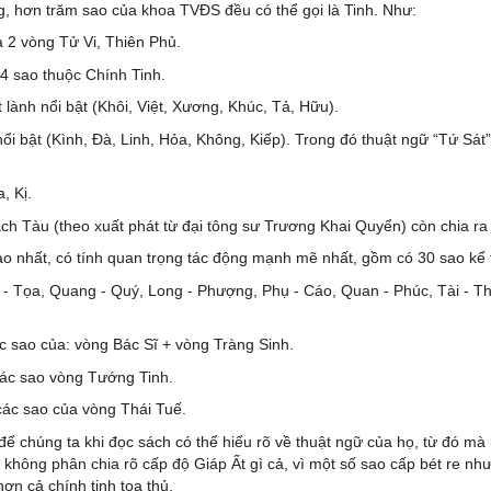
g, hơn trăm sao của khoa TVĐS đều có thể gọi là Tinh. Như:
 2 vòng Tử Vi, Thiên Phủ.
 14 sao thuộc Chính Tinh.
ốt lành nổi bật (Khôi, Việt, Xương, Khúc, Tả, Hữu).
t nổi bật (Kình, Đà, Linh, Hỏa, Không, Kiếp). Trong đó thuật ngữ “Tứ S
, Kị.
ch Tàu (theo xuất phát từ đại tông sư Trương Khai Quyển) còn chia ra
ao nhất, có tính quan trọng tác động mạnh mẽ nhất, gồm có 30 sao kể
i - Tọa, Quang - Quý, Long - Phượng, Phụ - Cáo, Quan - Phúc, Tài - Th
c sao của: vòng Bác Sĩ + vòng Tràng Sinh.
các sao vòng Tướng Tinh.
các sao của vòng Thái Tuế.
để chúng ta khi đọc sách có thể hiểu rõ về thuật ngữ của họ, từ đó mà
ì không phân chia rõ cấp độ Giáp Ất gì cả, vì một số sao cấp bét re như
hơn cả chính tinh tọa thủ.