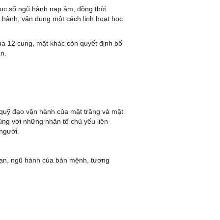
cục số ngũ hành nạp âm, đồng thời
ũ hành, vận dung một cách linh hoạt học
của 12 cung, mặt khác còn quyết định bố
àn.
ng quỹ đạo vận hành của mặt trăng và mặt
ùng với những nhân tố chủ yếu liên
người.
 bạn, ngũ hành của bản mệnh, tương