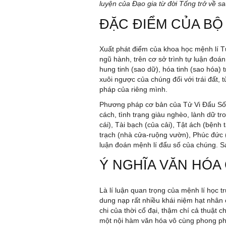
luyện của Đạo gia từ đời Tống trở về sa
ĐẶC ĐIỂM CỦA BỘ
Xuất phát điểm của khoa học mệnh lí T
ngũ hành, trên cơ sở trình tự luận đoán
hung tinh (sao dữ), hóa tinh (sao hóa)
xuôi ngược của chúng đối với trái đất
pháp của riêng mình.
Phương pháp cơ bản của Tử Vi Đẩu Số l
cách, tình trạng giàu nghèo, lành dữ tr
cái), Tài bạch (của cải), Tật ách (bệnh 
trạch (nhà cửa-ruộng vườn), Phúc đức 
luận đoán mệnh lí đẩu số của chúng. S
Ý NGHĨA VĂN HÓA 
Là lí luận quan trọng của mệnh lí học 
dung nạp rất nhiều khái niệm hạt nhân 
chi của thời cổ đại, thậm chí cả thuật
một nội hàm văn hóa vô cùng phong ph