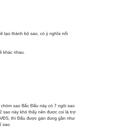
ẽ tạo thành bộ sao, có ý nghĩa nổi
sẽ khác nhau.
, chòm sao Bắc Đẩu này có 7 ngôi sao
2 sao này khó thấy nên được coi là trợ
 TVĐS, thì Đẩu được gán dùng gần như
ố sao.