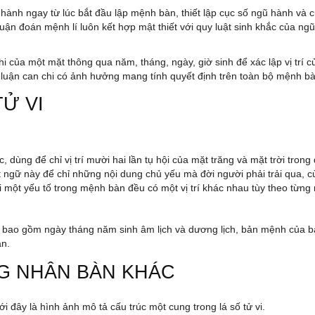
hành ngay từ lúc bắt đầu lập mệnh bàn, thiết lập cục số ngũ hành và 
luận đoán mệnh lí luôn kết hợp mật thiết với quy luật sinh khắc của ng
hi của một mặt thông qua năm, tháng, ngày, giờ sinh để xác lập vị trí 
lí luận can chi có ảnh hưởng mang tính quyết định trên toàn bộ mệnh b
Ử VI
, dùng để chỉ vị trí mười hai lần tụ hội của mặt trăng và mặt trời tro
t ngữ này để chỉ những nội dung chủ yếu mà đời người phải trải qua, c
một yếu tố trong mệnh bàn đều có một vị trí khác nhau tùy theo từng 
ạn, bao gồm ngày tháng năm sinh âm lịch và dương lịch, bản mệnh của
n.
G NHÂN BÀN KHÁC
i đây là hình ảnh mô tả cấu trúc một cung trong lá số tử vi.