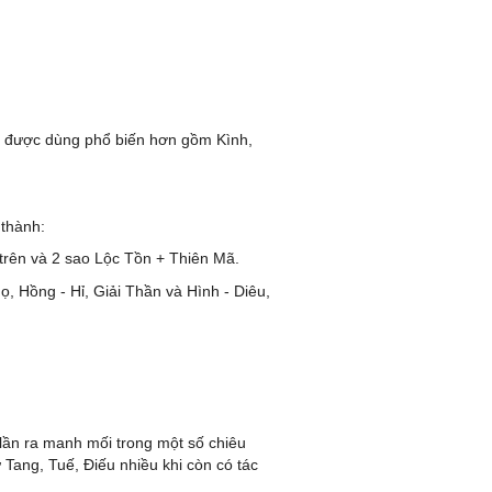
át” được dùng phổ biến hơn gồm Kình,
 thành:
 trên và 2 sao Lộc Tồn + Thiên Mã.
ọ, Hồng - Hỉ, Giải Thần và Hình - Diêu,
 lần ra manh mối trong một số chiêu
 Tang, Tuế, Điếu nhiều khi còn có tác