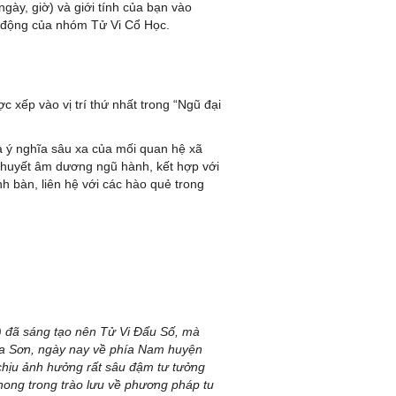
ngày, giờ) và giới tính của bạn vào
 tự động của nhóm Tử Vi Cổ Học.
 xếp vào vị trí thứ nhất trong “Ngũ đại
và ý nghĩa sâu xa của mối quan hệ xã
 thuyết âm dương ngũ hành, kết hợp với
h bàn, liên hệ với các hào quẻ trong
) đã sáng tạo nên Tử Vi Đẩu Số, mà
Hoa Sơn, ngày nay về phía Nam huyện
 chịu ảnh hưởng rất sâu đậm tư tưởng
phong trong trào lưu về phương pháp tu