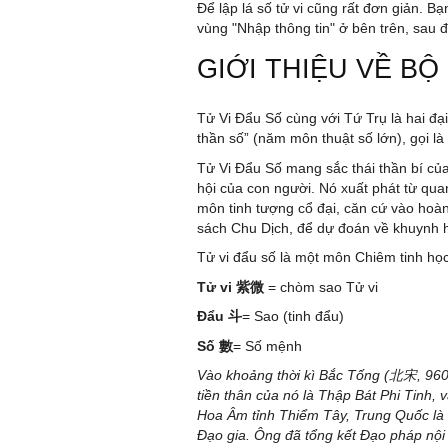
Để lập lá số tử vi cũng rất đơn giản. Bạ
vùng "Nhập thông tin" ở bên trên, sau đ
GIỚI THIỆU VỀ BỘ
Tử Vi Đẩu Số cùng với Tứ Trụ là hai đạ
thần số” (năm môn thuật số lớn), gọi là
Tử Vi Đẩu Số mang sắc thái thần bí của
hội của con người. Nó xuất phát từ qu
môn tinh tượng cổ đại, căn cứ vào hoàn
sách Chu Dịch, để dự đoán về khuynh 
Tử vi đẩu số là một môn Chiêm tinh học
Tử
vi
紫微
= chòm sao Tử vi
Đẩu
斗
= Sao (tinh đẩu)
Số
數
= Số mệnh
Vào khoảng thời kì Bắc Tống (北宋, 960-
tiền thân của nó là Thập Bát Phi Tinh
Hoa Âm tỉnh Thiểm Tây, Trung Quốc là n
Đạo gia. Ông đã tổng kết Đạo pháp nội 