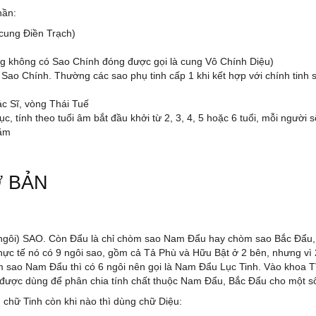
hần:
cung Điền Trạch)
ng không có Sao Chính đóng được gọi là cung Vô Chính Diệu)
Sao Chính. Thường các sao phụ tinh cấp 1 khi kết hợp với chính tinh s
c Sĩ, vòng Thái Tuế
ục, tính theo tuổi âm bắt đầu khởi từ 2, 3, 4, 5 hoặc 6 tuổi, mỗi người 
năm
Ơ BẢN
: (ngôi) SAO. Còn Đẩu là chỉ chòm sao Nam Đẩu hay chòm sao Bắc Đẩu
hực tế nó có 9 ngôi sao, gồm cả Tả Phù và Hữu Bật ở 2 bên, nhưng vì 
òm sao Nam Đẩu thì có 6 ngôi nên gọi là Nam Đẩu Lục Tinh. Vào khoa
òn được dùng để phân chia tính chất thuộc Nam Đẩu, Bắc Đẩu cho một s
g chữ Tinh còn khi nào thì dùng chữ Diệu: