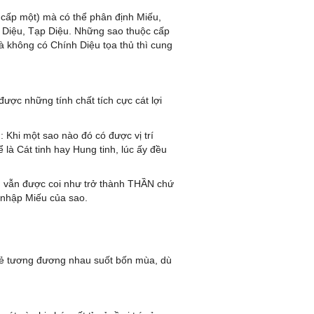
 cấp một) mà có thể phân định Miếu,
t Diệu, Tạp Diệu. Những sao thuộc cấp
mà không có Chính Diệu tọa thủ thì cung
ược những tính chất tích cực cát lợi
 Khi một sao nào đó có được vị trí
ể là Cát tinh hay Hung tinh, lúc ấy đều
nh vẫn được coi như trở thành THẦN chứ
 nhập Miếu của sao.
ó vẻ tương đương nhau suốt bốn mùa, dù