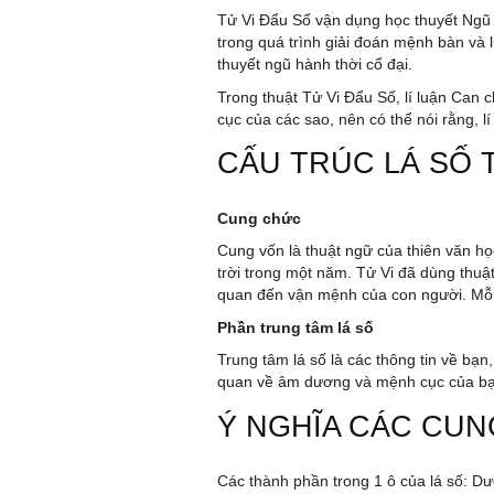
Tử Vi Đẩu Số vận dụng học thuyết Ngũ 
trong quá trình giải đoán mệnh bàn và 
thuyết ngũ hành thời cổ đại.
Trong thuật Tử Vi Đẩu Số, lí luận Can c
cục của các sao, nên có thể nói rằng, 
CẤU TRÚC LÁ SỐ T
Cung chức
Cung vốn là thuật ngữ của thiên văn học
trời trong một năm. Tử Vi đã dùng thuậ
quan đến vận mệnh của con người. Mỗi 
Phần trung tâm lá số
Trung tâm lá số là các thông tin về b
quan về âm dương và mệnh cục của bạ
Ý NGHĨA CÁC CUN
Các thành phần trong 1 ô của lá số: Dướ