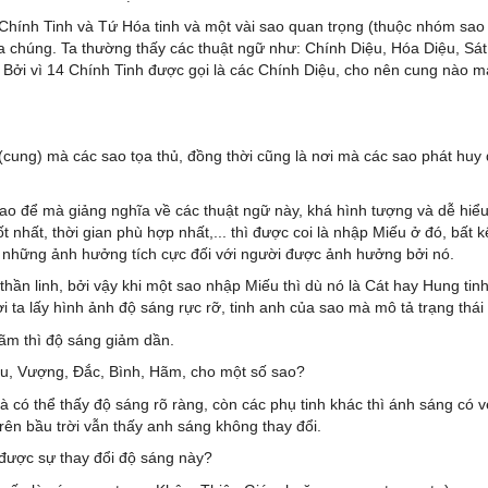
 Chính Tinh và Tứ Hóa tinh và một vài sao quan trọng (thuộc nhóm sao
ủa chúng. Ta thường thấy các thuật ngữ như: Chính Diệu, Hóa Diệu, Sá
u. Bởi vì 14 Chính Tinh được gọi là các Chính Diệu, cho nên cung nào 
cung) mà các sao tọa thủ, đồng thời cũng là nơi mà các sao phát huy đ
o để mà giảng nghĩa về các thuật ngữ này, khá hình tượng và dễ hiểu:
t nhất, thời gian phù hợp nhất,... thì được coi là nhập Miếu ở đó, bất k
, những ảnh hưởng tích cực đối với người được ảnh hưởng bởi nó.
thần linh, bởi vậy khi một sao nhập Miếu thì dù nó là Cát hay Hung ti
ta lấy hình ảnh độ sáng rực rỡ, tinh anh của sao mà mô tả trạng thái
ãm thì độ sáng giảm dần.
Miếu, Vượng, Đắc, Bình, Hãm, cho một số sao?
à có thể thấy độ sáng rõ ràng, còn các phụ tinh khác thì ánh sáng c
 trên bầu trời vẫn thấy anh sáng không thay đổi.
được sự thay đổi độ sáng này?