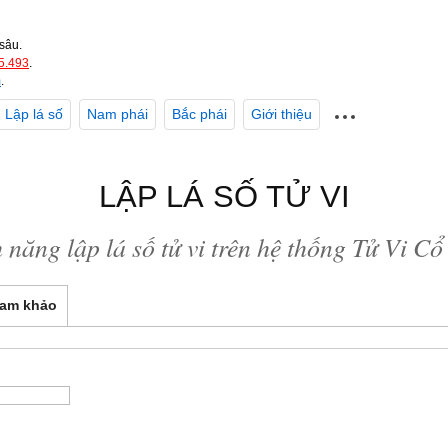
sâu.
5.493
.
m
.
Lập lá số
Nam phái
Bắc phái
Giới thiệu
LẬP LÁ SỐ TỬ VI
 năng lập lá số tử vi trên hệ thống Tử Vi C
am khảo