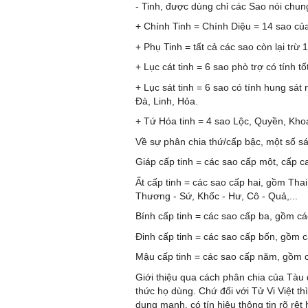
- Tinh, được dùng chỉ các Sao nói chun
+ Chính Tinh = Chính Diệu = 14 sao của
+ Phụ Tinh = tất cả các sao còn lại trừ
+ Lục cát tinh = 6 sao phò trợ có tính t
+ Lục sát tinh = 6 sao có tính hung sá
Đà, Linh, Hỏa.
+ Tứ Hóa tinh = 4 sao Lộc, Quyền, Khoa
Về sự phân chia thứ/cấp bậc, một số sá
Giáp cấp tinh = các sao cấp một, cấp c
Ất cấp tinh = các sao cấp hai, gồm Tha
Thương - Sứ, Khốc - Hư, Cô - Quả,...
Bính cấp tinh = các sao cấp ba, gồm cá
Đinh cấp tinh = các sao cấp bốn, gồm 
Mậu cấp tinh = các sao cấp năm, gồm 
Giới thiệu qua cách phân chia của Tàu 
thức họ dùng. Chứ đối với Tử Vi Việt th
dụng mạnh, có tín hiệu thông tin rõ rệt 