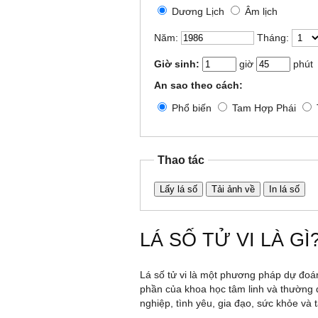
Dương Lịch
Âm lịch
Năm:
Tháng:
Giờ sinh:
giờ
phút
An sao theo cách:
Phổ biến
Tam Hợp Phái
Thao tác
Lấy lá số
Tải ảnh về
In lá số
LÁ SỐ TỬ VI LÀ GÌ
Lá số tử vi là một phương pháp dự đoán
phần của khoa học tâm linh và thường 
nghiệp, tình yêu, gia đạo, sức khỏe và t