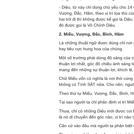
- Diệu, từ này chỉ dùng chủ yếu cho 14
Vượng, Đắc, Hãm, theo vị trí tọa thủ c
hai trở đi thì không được kể gọi là Diệ
đó được gọi là Vô Chính Diệu.
2. Miếu, Vượng, Đắc, Bình, Hãm
Là những thuật ngữ được dùng chỉ nơi (
hay tiêu cực hung họa của chúng.
Một số trường phái dùng độ sáng của sa
thuận lợi nhất, góc độ chiếu ánh sáng tố
mang đến những sự thuận lợi, khích lệ
Chữ Miếu vốn có nghĩa là nơi thờ cúng 
không có Tính SÁT nữa. Cho nên, người 
Theo thứ tự Miếu, Vượng, Đắc, Bình, H
Tại sao người ta chỉ phân định vị trí 
Thưa, chỉ có những Diệu mới được coi l
là nó di chuyển đến góc nào, vị trí nào
Căn cứ vào đâu mà người ta phân biệt 