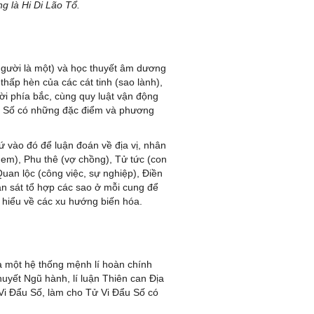
g là Hi Di Lão Tổ.
người là một) và học thuyết âm dương
thấp hèn của các cát tinh (sao lành),
ời phía bắc, cùng quy luật vận động
ẩu Số có những đặc điểm và phương
 vào đó để luận đoán về địa vị, nhân
ị em), Phu thê (vợ chồng), Tử tức (con
 Quan lộc (công việc, sự nghiệp), Điền
n sát tổ hợp các sao ở mỗi cung để
 hiểu về các xu hướng biến hóa.
là một hệ thống mệnh lí hoàn chính
uyết Ngũ hành, lí luận Thiên can Địa
 Vi Đẩu Số, làm cho Tử Vi Đẩu Số có