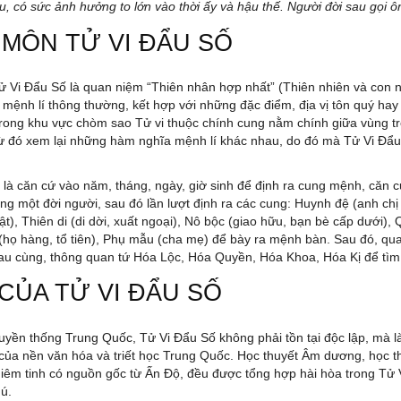
u, có sức ảnh hưởng to lớn vào thời ấy và hậu thế. Người đời sau gọi ôn
 MÔN TỬ VI ĐẨU SỐ
ử Vi Đẩu Số là quan niệm “Thiên nhân hợp nhất” (Thiên nhiên và con 
 mệnh lí thông thường, kết hợp với những đặc điểm, địa vị tôn quý hay 
 trong khu vực chòm sao Tử vi thuộc chính cung nằm chính giữa vùng tr
, từ đó xem lại những hàm nghĩa mệnh lí khác nhau, do đó mà Tử Vi Đ
à căn cứ vào năm, tháng, ngày, giờ sinh để định ra cung mệnh, căn cứ
ong một đời người, sau đó lần lượt định ra các cung: Huynh đệ (anh ch
tật), Thiên di (di dời, xuất ngoại), Nô bộc (giao hữu, bạn bè cấp dưới),
(họ hàng, tổ tiên), Phụ mẫu (cha mẹ) để bày ra mệnh bàn. Sau đó, qua
au cùng, thông quan tứ Hóa Lộc, Hóa Quyền, Hóa Khoa, Hóa Kị để tìm
CỦA TỬ VI ĐẨU SỐ
truyền thống Trung Quốc, Tử Vi Đẩu Số không phải tồn tại độc lập, mà 
của nền văn hóa và triết học Trung Quốc. Học thuyết Âm dương, học th
 chiêm tinh có nguồn gốc từ Ấn Độ, đều được tổng hợp hài hòa trong Tử
ú.