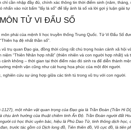
n chỉ cần nhập đầy đủ, chính xác thông tin thời điểm sinh (năm, tháng, 
ó nhấn vào nút bấm "lấy lá số" để lấy ảnh lá số và lời gợi ý luận giải
 MÔN TỬ VI ĐẨU SỐ
i môn phái của mệnh lí học truyền thống Trung Quốc. Tử Vi Đẩu Số được
 “Thiên hạ đệ nhất thần số”.
 vũ trụ quan Đạo gia, đồng thời cũng rất chú trọng hoàn cảnh xã hội 
an niệm “Thiên Nhân hợp nhất” (thiên nhiên và con người hợp nhất) và
 cảnh không – thời gian tại thời điểm nào đó sinh ra để diễn thành mện
hướng mệnh vận cũng như cát hung họa phúc của một đời người.
, nghiên cứu sự ứng hợp giữa các tinh tú trong vũ trụ với con người.
1127), một nhân vật quan trọng của Đạo gia là Trần Đoàn (Trần Hi Di
, và chịu ảnh hưởng của thuật chiêm tinh Ấn Độ. Trần Đoàn người đất 
gười có học thức uyên bác, hiệu là Phù Dao Tử, tinh thông dịch học,
đan, trước tác gồm có Dịch long đồ, Tiên thiên đồ, Vô cực đồ, là tiên 