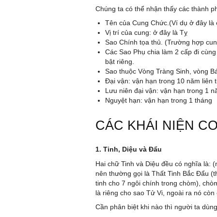
Chúng ta có thể nhận thấy các thành p
Tên của Cung Chức.(Ví dụ ở đây là 
Vị trí của cung: ở đây là Tỵ
Sao Chính tọa thủ. (Trường hợp cu
Các Sao Phụ chia làm 2 cấp đi cùng 
bật riêng.
Sao thuộc Vòng Tràng Sinh, vòng Bá
Đại vận: vận hạn trong 10 năm liên t
Lưu niên đại vận: vận hạn trong 1 
Nguyệt hạn: vận hạn trong 1 tháng
CÁC KHÁI NIỆN C
1. Tinh, Diệu và Đẩu
Hai chữ Tinh và Diệu đều có nghĩa là
nên thường gọi là Thất Tinh Bắc Đẩu (t
tinh cho 7 ngôi chính trong chòm), ch
là riêng cho sao Tử Vi, ngoài ra nó c
Cần phân biệt khi nào thì người ta dùn