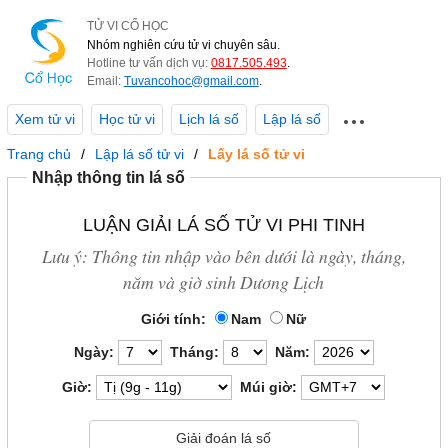
TỬ VI CỔ HỌC
Nhóm nghiên cứu tử vi chuyên sâu.
Hotline tư vấn dịch vụ:
0817.505.493
.
Email:
Tuvancohoc@gmail.com
.
Xem tử vi
Học tử vi
Lịch lá số
Lập lá số
Trang chủ
Lập lá số tử vi
Lấy lá số tử vi
Nhập thông tin lá số
LUẬN GIẢI LÁ SỐ TỬ VI PHI TINH
Lưu ý: Thông tin nhập vào bên dưới là ngày, tháng,
năm và giờ sinh Dương Lịch
Giới tính:
Nam
Nữ
Ngày:
Tháng:
Năm:
Giờ:
Múi giờ: