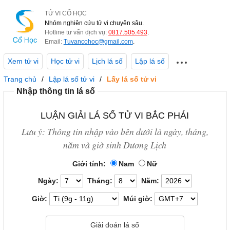
TỬ VI CỔ HỌC
Nhóm nghiên cứu tử vi chuyên sâu.
Hotline tư vấn dịch vụ:
0817.505.493
.
Email:
Tuvancohoc@gmail.com
.
Xem tử vi
Học tử vi
Lịch lá số
Lập lá số
Trang chủ
Lập lá số tử vi
Lấy lá số tử vi
Nhập thông tin lá số
LUẬN GIẢI LÁ SỐ TỬ VI BẮC PHÁI
Lưu ý: Thông tin nhập vào bên dưới là ngày, tháng,
năm và giờ sinh Dương Lịch
Giới tính:
Nam
Nữ
Ngày:
Tháng:
Năm:
Giờ:
Múi giờ: