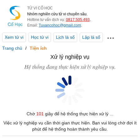
TỬ VI CỔ HỌC
Nhóm nghiên cứu tử vi chuyên sâu.
Hotline tư vấn dịch vụ:
0817.505.493
.
Email:
Tuvancohoc@gmail.com
.
Xem tử vi
Học tử vi
Lịch lá số
Lập lá số
Trang chủ
Tiện ích
Xử lý nghiệp vụ
Hệ thống đang thực hiện xử lý nghiệp vụ.
Chờ
101
giây để hệ thống thực hiện xử lý ...
Việc xử lý nghiệp vụ cần thời gian thực hiện. Bạn vui lòng chờ đợi ít
phút để hệ thống hoàn thành yêu cầu.