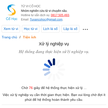
TỬ VI CỔ HỌC
Nhóm nghiên cứu tử vi chuyên sâu.
Hotline tư vấn dịch vụ:
0817.505.493
.
Email:
Tuvancohoc@gmail.com
.
Xem tử vi
Học tử vi
Lịch lá số
Lập lá số
Trang chủ
Tiện ích
Xử lý nghiệp vụ
Hệ thống đang thực hiện xử lý nghiệp vụ.
Chờ
76
giây để hệ thống thực hiện xử lý ...
Việc xử lý nghiệp vụ cần thời gian thực hiện. Bạn vui lòng chờ đợi ít
phút để hệ thống hoàn thành yêu cầu.