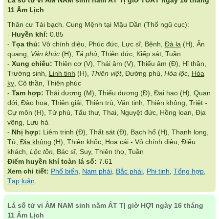
Lá số tử vi ÂM NAM sinh năm ẤT TỊ giờ TUẤT ngày 16 tháng
11 Âm Lịch
Thân cư Tài bạch. Cung Mệnh tại Mậu Dần (Thổ ngũ cục):
-
Huyền khí:
0.85
-
Tọa thủ:
Vô chính diệu, Phúc đức, Lực sĩ, Bệnh,
Đà la
(H), Ân
quang,
Văn khúc
(H),
Tả phù
, Thiên đức, Kiếp sát, Tuần
-
Xung chiếu:
Thiên cơ (V), Thái âm (V), Thiếu âm (Đ), Hỉ thần,
Trường sinh,
Linh tinh
(H),
Thiên việt
, Đường phù,
Hóa lộc
,
Hóa
kỵ
, Cô thần, Thiên phúc
-
Tam hợp:
Thái dương (M), Thiếu dương (Đ), Đại hao (H), Quan
đới, Đào hoa, Thiên giải, Thiên trù, Văn tinh, Thiên không, Triệt -
Cự môn (H), Tử phù, Tấu thư, Thai, Nguyệt đức, Hồng loan, Địa
võng, Lưu hà
-
Nhị hợp:
Liêm trinh (Đ), Thất sát (Đ), Bạch hổ (H), Thanh long,
Tử,
Địa không
(H), Thiên khốc, Hoa cái - Vô chính diệu, Điếu
khách,
Lộc tồn
, Bác sĩ, Suy, Thiên thọ, Tuần
Điểm huyền khí toàn lá số:
7.61
Xem chi tiết:
Phổ biến
,
Nam phái
,
Bắc phái
,
Phi tinh
,
Tổng hợp
,
Tạp luận
.
Lá số tử vi ÂM NAM sinh năm ẤT TỊ giờ HỢI ngày 16 tháng
11 Âm Lịch