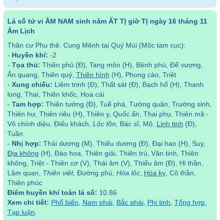
Lá số tử vi ÂM NAM sinh năm ẤT TỊ giờ TỊ ngày 16 tháng 11
Âm Lịch
Thân cư Phu thê. Cung Mệnh tại Quý Mùi (Mộc tam cục):
-
Huyền khí:
-2
-
Tọa thủ:
Thiên phủ (Đ), Tang môn (H), Bệnh phù, Đế vượng,
Ân quang, Thiên quý,
Thiên hình
(H), Phong cáo, Triệt
-
Xung chiếu:
Liêm trinh (Đ), Thất sát (Đ), Bạch hổ (H), Thanh
long, Thai, Thiên khốc, Hoa cái
-
Tam hợp:
Thiên tướng (Đ), Tuế phá, Tướng quân, Trường sinh,
Thiên hư, Thiên riêu (H), Thiên y, Quốc ấn, Thai phụ, Thiên mã -
Vô chính diệu, Điếu khách,
Lộc tồn
, Bác sĩ, Mộ,
Linh tinh
(Đ),
Tuần
-
Nhị hợp:
Thái dương (M), Thiếu dương (Đ), Đại hao (H), Suy,
Địa không
(H), Đào hoa, Thiên giải, Thiên trù, Văn tinh, Thiên
không, Triệt - Thiên cơ (V), Thái âm (V), Thiếu âm (Đ), Hỉ thần,
Lâm quan,
Thiên việt
, Đường phù,
Hóa lộc
,
Hóa kỵ
, Cô thần,
Thiên phúc
Điểm huyền khí toàn lá số:
10.86
Xem chi tiết:
Phổ biến
,
Nam phái
,
Bắc phái
,
Phi tinh
,
Tổng hợp
,
Tạp luận
.