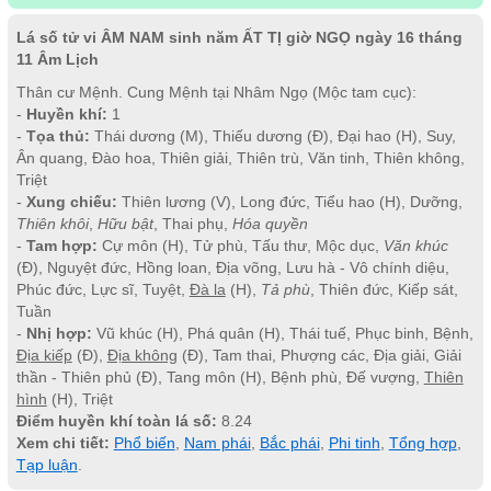
Lá số tử vi ÂM NAM sinh năm ẤT TỊ giờ NGỌ ngày 16 tháng
11 Âm Lịch
Thân cư Mệnh. Cung Mệnh tại Nhâm Ngọ (Mộc tam cục):
-
Huyền khí:
1
-
Tọa thủ:
Thái dương (M), Thiếu dương (Đ), Đại hao (H), Suy,
Ân quang, Đào hoa, Thiên giải, Thiên trù, Văn tinh, Thiên không,
Triệt
-
Xung chiếu:
Thiên lương (V), Long đức, Tiểu hao (H), Dưỡng,
Thiên khôi
,
Hữu bật
, Thai phụ,
Hóa quyền
-
Tam hợp:
Cự môn (H), Tử phù, Tấu thư, Mộc dục,
Văn khúc
(Đ), Nguyệt đức, Hồng loan, Địa võng, Lưu hà - Vô chính diệu,
Phúc đức, Lực sĩ, Tuyệt,
Đà la
(H),
Tả phù
, Thiên đức, Kiếp sát,
Tuần
-
Nhị hợp:
Vũ khúc (H), Phá quân (H), Thái tuế, Phục binh, Bệnh,
Địa kiếp
(Đ),
Địa không
(Đ), Tam thai, Phượng các, Địa giải, Giải
thần - Thiên phủ (Đ), Tang môn (H), Bệnh phù, Đế vượng,
Thiên
hình
(H), Triệt
Điểm huyền khí toàn lá số:
8.24
Xem chi tiết:
Phổ biến
,
Nam phái
,
Bắc phái
,
Phi tinh
,
Tổng hợp
,
Tạp luận
.