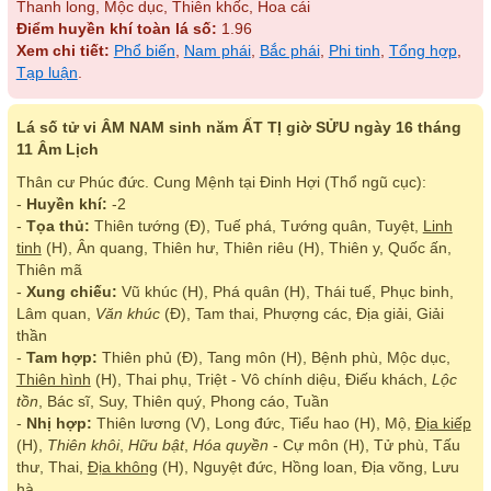
Thanh long, Mộc dục, Thiên khốc, Hoa cái
Điểm huyền khí toàn lá số:
1.96
Xem chi tiết:
Phổ biến
,
Nam phái
,
Bắc phái
,
Phi tinh
,
Tổng hợp
,
Tạp luận
.
Lá số tử vi ÂM NAM sinh năm ẤT TỊ giờ SỬU ngày 16 tháng
11 Âm Lịch
Thân cư Phúc đức. Cung Mệnh tại Đinh Hợi (Thổ ngũ cục):
-
Huyền khí:
-2
-
Tọa thủ:
Thiên tướng (Đ), Tuế phá, Tướng quân, Tuyệt,
Linh
tinh
(H), Ân quang, Thiên hư, Thiên riêu (H), Thiên y, Quốc ấn,
Thiên mã
-
Xung chiếu:
Vũ khúc (H), Phá quân (H), Thái tuế, Phục binh,
Lâm quan,
Văn khúc
(Đ), Tam thai, Phượng các, Địa giải, Giải
thần
-
Tam hợp:
Thiên phủ (Đ), Tang môn (H), Bệnh phù, Mộc dục,
Thiên hình
(H), Thai phụ, Triệt - Vô chính diệu, Điếu khách,
Lộc
tồn
, Bác sĩ, Suy, Thiên quý, Phong cáo, Tuần
-
Nhị hợp:
Thiên lương (V), Long đức, Tiểu hao (H), Mộ,
Địa kiếp
(H),
Thiên khôi
,
Hữu bật
,
Hóa quyền
- Cự môn (H), Tử phù, Tấu
thư, Thai,
Địa không
(H), Nguyệt đức, Hồng loan, Địa võng, Lưu
hà