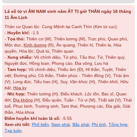
Lá số tử vi ÂM NAM sinh năm ẤT TỊ giờ THÂN ngày 16 tháng
11 Âm Lịch
Thân cư Quan lộc. Cung Mệnh tại Canh Thìn (Kim tứ cục):
-
Huyền khí:
-1.5
-
Tọa thủ:
Thiên cơ (M), Thiên lương (M), Trực phù, Quan phủ,
Mộc dục,
Kình dương
(Đ), Ân quang, Thiên hỉ, Thiên la,
Hóa
quyền
,
Hóa lộc
, Quả tú, Thiên quan
-
Xung chiếu:
Vô chính diệu, Tử phù, Tấu thư, Tử, Thiên quý,
Nguyệt đức, Hồng loan, Phong cáo, Địa võng, Lưu hà
-
Tam hợp:
Vô chính diệu, Thiếu âm (Đ), Hỉ thần, Tuyệt,
Thiên
việt
, Đường phù, Cô thần, Thiên phúc - Thiên đồng (V), Thái âm
(V), Long đức, Tiểu hao (H), Suy,
Văn khúc
(H),
Thiên khôi
,
Hữu
bật
,
Hóa kỵ
-
Nhị hợp:
Thiên tướng (H), Điếu khách,
Lộc tồn
, Bác sĩ, Quan
đới,
Địa không
(H), Đẩu quân, Tuần - Tử vi (M), Thất sát (V), Thái
tuế, Phục binh, Trường sinh, Tam thai, Phượng các, Địa giải, Giải
thần,
Hóa khoa
Điểm huyền khí toàn lá số:
-5.55
Xem chi tiết:
Phổ biến
,
Nam phái
,
Bắc phái
,
Phi tinh
,
Tổng hợp
,
Tạp luận
.