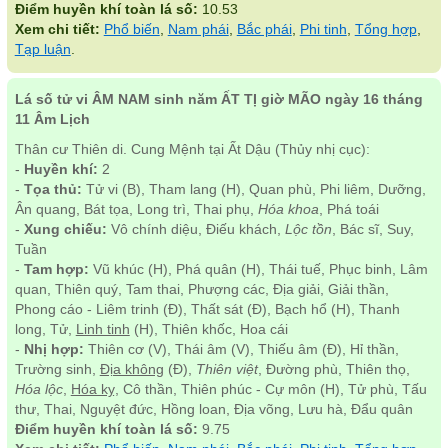
Điểm huyền khí toàn lá số:
10.53
Xem chi tiết:
Phổ biến
,
Nam phái
,
Bắc phái
,
Phi tinh
,
Tổng hợp
,
Tạp luận
.
Lá số tử vi ÂM NAM sinh năm ẤT TỊ giờ MÃO ngày 16 tháng
11 Âm Lịch
Thân cư Thiên di. Cung Mệnh tại Ất Dậu (Thủy nhị cục):
-
Huyền khí:
2
-
Tọa thủ:
Tử vi (B), Tham lang (H), Quan phù, Phi liêm, Dưỡng,
Ân quang, Bát tọa, Long trì, Thai phụ,
Hóa khoa
, Phá toái
-
Xung chiếu:
Vô chính diệu, Điếu khách,
Lộc tồn
, Bác sĩ, Suy,
Tuần
-
Tam hợp:
Vũ khúc (H), Phá quân (H), Thái tuế, Phục binh, Lâm
quan, Thiên quý, Tam thai, Phượng các, Địa giải, Giải thần,
Phong cáo - Liêm trinh (Đ), Thất sát (Đ), Bạch hổ (H), Thanh
long, Tử,
Linh tinh
(H), Thiên khốc, Hoa cái
-
Nhị hợp:
Thiên cơ (V), Thái âm (V), Thiếu âm (Đ), Hỉ thần,
Trường sinh,
Địa không
(Đ),
Thiên việt
, Đường phù, Thiên thọ,
Hóa lộc
,
Hóa kỵ
, Cô thần, Thiên phúc - Cự môn (H), Tử phù, Tấu
thư, Thai, Nguyệt đức, Hồng loan, Địa võng, Lưu hà, Đẩu quân
Điểm huyền khí toàn lá số:
9.75