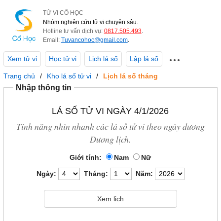
TỬ VI CỔ HỌC
Nhóm nghiên cứu tử vi chuyên sâu.
Hotline tư vấn dịch vụ:
0817.505.493
.
Email:
Tuvancohoc@gmail.com
.
Xem tử vi
Học tử vi
Lịch lá số
Lập lá số
Trang chủ
Kho lá số tử vi
Lịch lá số tháng
Nhập thông tin
LÁ SỐ TỬ VI NGÀY 4/1/2026
Tính năng nhìn nhanh các lá số tử vi theo ngày dương
Dương lịch.
Giới tính:
Nam
Nữ
Ngày:
Tháng:
Năm: