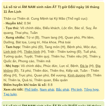
Lá số tử vi ÂM NAM sinh năm ẤT TỊ giờ DẬU ngày 16 tháng
11 Âm Lịch
Thân cư Thiên di. Cung Mệnh tại Kỷ Mão (Thổ ngũ cục):
-
Huyền khí:
0.94
-
Tọa thủ:
Vô chính diệu, Điếu khách,
Lộc tồn
, Bác sĩ, Suy, Ân
quang, Thai phụ, Tuần
-
Xung chiếu:
Tử vi (B), Tham lang (H), Quan phù, Phi liêm,
Dưỡng, Bát tọa, Long trì,
Hóa khoa
, Phá toái
-
Tam hợp:
Thiên phủ (Đ), Tang môn (H), Bệnh phù, Mộc dục,
Linh tinh
(H),
Thiên hình
(H), Triệt - Thiên tướng (Đ), Tuế phá,
Tướng quân, Tuyệt, Thiên quý, Thiên hư, Thiên riêu (H), Thiên y,
Quốc ấn, Phong cáo, Thiên mã
-
Nhị hợp:
Vô chính diệu, Phúc đức, Lực sĩ, Bệnh,
Đà la
(H),
Địa
không
(Đ),
Tả phù
, Thiên đức, Thiên thọ, Kiếp sát, Tuần - Thiên
đồng (H), Trực phù, Quan phủ, Đế vượng,
Kình dương
(Đ), Thiên
hỉ, Thiên la, Quả tú, Thiên quan, Đẩu quân
Điểm huyền khí toàn lá số:
8.8
Xem chi tiết:
Phổ biến
,
Nam phái
,
Bắc phái
,
Phi tinh
,
Tổng hợp
,
Tạp luận
.