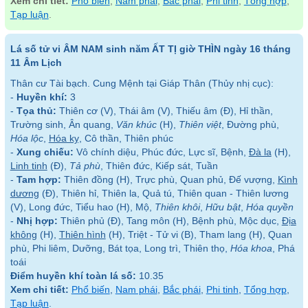
Xem chi tiết:
Phổ biến
,
Nam phái
,
Bắc phái
,
Phi tinh
,
Tổng hợp
,
Tạp luận
.
Lá số tử vi ÂM NAM sinh năm ẤT TỊ giờ THÌN ngày 16 tháng
11 Âm Lịch
Thân cư Tài bạch. Cung Mệnh tại Giáp Thân (Thủy nhị cục):
-
Huyền khí:
3
-
Tọa thủ:
Thiên cơ (V), Thái âm (V), Thiếu âm (Đ), Hỉ thần,
Trường sinh, Ân quang,
Văn khúc
(H),
Thiên việt
, Đường phù,
Hóa lộc
,
Hóa kỵ
, Cô thần, Thiên phúc
-
Xung chiếu:
Vô chính diệu, Phúc đức, Lực sĩ, Bệnh,
Đà la
(H),
Linh tinh
(Đ),
Tả phù
, Thiên đức, Kiếp sát, Tuần
-
Tam hợp:
Thiên đồng (H), Trực phù, Quan phủ, Đế vượng,
Kình
dương
(Đ), Thiên hỉ, Thiên la, Quả tú, Thiên quan - Thiên lương
(V), Long đức, Tiểu hao (H), Mộ,
Thiên khôi
,
Hữu bật
,
Hóa quyền
-
Nhị hợp:
Thiên phủ (Đ), Tang môn (H), Bệnh phù, Mộc dục,
Địa
không
(H),
Thiên hình
(H), Triệt - Tử vi (B), Tham lang (H), Quan
phù, Phi liêm, Dưỡng, Bát tọa, Long trì, Thiên thọ,
Hóa khoa
, Phá
toái
Điểm huyền khí toàn lá số:
10.35
Xem chi tiết:
Phổ biến
,
Nam phái
,
Bắc phái
,
Phi tinh
,
Tổng hợp
,
Tạp luận
.