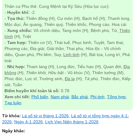
Thân cư Phu thê. Cung Mệnh tại Kỷ Sửu (Hỏa lục cục):
-
Huyền khí:
-2
-
Tọa thủ:
Thiên đồng (H), Cự môn (H), Bạch hổ (H), Thanh long,
Mộc dục, Ân quang, Thiên quý, Thiên khốc, Phong cáo, Hoa cái
-
Xung chiếu:
Vô chính diệu, Tang môn (H), Bệnh phù, Tử,
Thiên
hình
(H), Triệt
-
Tam hợp:
Thiên cơ (V), Thái tuế, Phục binh, Tuyệt, Tam thai,
Phượng các, Địa giải, Giải thần, Thai phụ,
Hóa lộc
- Vô chính
diệu, Quan phù, Phi liêm, Suy,
Linh tinh
(H), Bát tọa, Long trì, Phá
toái
-
Nhị hợp:
Tham lang (H), Long đức, Tiểu hao (H), Quan đới,
Địa
không
(H),
Thiên khôi
,
Hữu bật
- Vũ khúc (V), Thiên tướng (M),
Phúc đức, Lực sĩ, Trường sinh,
Đà la
(H),
Tả phù
, Thiên đức, Kiếp
sát, Tuần
Điểm huyền khí toàn lá số:
0.78
Xem chi tiết:
Phổ biến
,
Nam phái
,
Bắc phái
,
Phi tinh
,
Tổng hợp
,
Tạp luận
.
Từ khóa:
Lá số tử vi tháng 1-2026
,
Lá số tử vi tổng hợp ngày 4-1-
2026
,
Ngày 4-1-2026
,
Lịch Vạn Niên tháng 1-2026
Ngày khác: