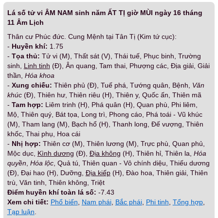
Lá số tử vi ÂM NAM sinh năm ẤT TỊ giờ MÙI ngày 16 tháng
11 Âm Lịch
Thân cư Phúc đức. Cung Mệnh tại Tân Tị (Kim tứ cục):
-
Huyền khí:
1.75
-
Tọa thủ:
Tử vi (M), Thất sát (V), Thái tuế, Phục binh, Trường
sinh,
Linh tinh
(Đ), Ân quang, Tam thai, Phượng các, Địa giải, Giải
thần,
Hóa khoa
-
Xung chiếu:
Thiên phủ (Đ), Tuế phá, Tướng quân, Bệnh,
Văn
khúc
(Đ), Thiên hư, Thiên riêu (H), Thiên y, Quốc ấn, Thiên mã
-
Tam hợp:
Liêm trinh (H), Phá quân (H), Quan phù, Phi liêm,
Mộ, Thiên quý, Bát tọa, Long trì, Phong cáo, Phá toái - Vũ khúc
(M), Tham lang (M), Bạch hổ (H), Thanh long, Đế vượng, Thiên
khốc, Thai phụ, Hoa cái
-
Nhị hợp:
Thiên cơ (M), Thiên lương (M), Trực phù, Quan phủ,
Mộc dục,
Kình dương
(Đ),
Địa không
(H), Thiên hỉ, Thiên la,
Hóa
quyền
,
Hóa lộc
, Quả tú, Thiên quan - Vô chính diệu, Thiếu dương
(Đ), Đại hao (H), Dưỡng,
Địa kiếp
(H), Đào hoa, Thiên giải, Thiên
trù, Văn tinh, Thiên không, Triệt
Điểm huyền khí toàn lá số:
-7.43
Xem chi tiết:
Phổ biến
,
Nam phái
,
Bắc phái
,
Phi tinh
,
Tổng hợp
,
Tạp luận
.