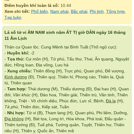
Điểm huyền khí toàn lá số:
10.44
Xem chi tiết:
Phổ biến
,
Nam phái
,
Bắc phái
,
Phi tinh
,
Tổng hợp
,
Tạp luận
.
Lá số tử vi ÂM NAM sinh năm ẤT TỊ giờ DẦN ngày 16 tháng
11 Âm Lịch
Thân cư Quan lộc. Cung Mệnh tại Bính Tuất (Thổ ngũ cục):
-
Huyền khí:
-2
-
Tọa thủ:
Cự môn (H), Tử phù, Tấu thư, Thai, Ân quang, Nguyệt
đức, Hồng loan, Địa võng, Lưu hà
-
Xung chiếu:
Thiên đồng (H), Trực phù, Quan phủ, Đế vượng,
Kình dương
(Đ), Thiên quý, Thiên hỉ, Phong cáo, Thiên la, Quả
tú, Thiên quan
-
Tam hợp:
Thái dương (M), Thiếu dương (Đ), Đại hao (H), Quan
đới,
Văn khúc
(H), Đào hoa, Thiên giải, Thiên trù, Văn tinh, Thiên
không, Triệt - Vô chính diệu, Phúc đức, Lực sĩ, Bệnh,
Đà la
(H),
Tả phù
, Thiên đức, Kiếp sát, Tuần
-
Nhị hợp:
Tử vi (B), Tham lang (H), Quan phù, Phi liêm, Dưỡng,
Địa không
(H), Bát tọa, Long trì,
Hóa khoa
, Phá toái, Đẩu quân -
Thiên tướng (Đ), Tuế phá, Tướng quân, Tuyệt, Thiên hư, Thiên
riêu (H), Thiên y, Quốc ấn, Thiên mã