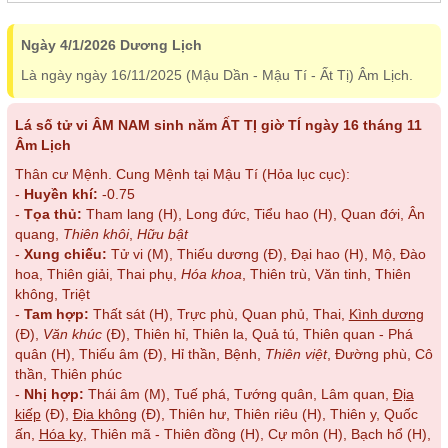
Ngày 4/1/2026 Dương Lịch
Là ngày ngày 16/11/2025 (Mậu Dần - Mậu Tí - Ất Tị) Âm Lịch.
Lá số tử vi ÂM NAM sinh năm ẤT TỊ giờ TÍ ngày 16 tháng 11
Âm Lịch
Thân cư Mệnh. Cung Mệnh tại Mậu Tí (Hỏa lục cục):
-
Huyền khí:
-0.75
-
Tọa thủ:
Tham lang (H), Long đức, Tiểu hao (H), Quan đới, Ân
quang,
Thiên khôi
,
Hữu bật
-
Xung chiếu:
Tử vi (M), Thiếu dương (Đ), Đại hao (H), Mộ, Đào
hoa, Thiên giải, Thai phụ,
Hóa khoa
, Thiên trù, Văn tinh, Thiên
không, Triệt
-
Tam hợp:
Thất sát (H), Trực phù, Quan phủ, Thai,
Kình dương
(Đ),
Văn khúc
(Đ), Thiên hỉ, Thiên la, Quả tú, Thiên quan - Phá
quân (H), Thiếu âm (Đ), Hỉ thần, Bệnh,
Thiên việt
, Đường phù, Cô
thần, Thiên phúc
-
Nhị hợp:
Thái âm (M), Tuế phá, Tướng quân, Lâm quan,
Địa
kiếp
(Đ),
Địa không
(Đ), Thiên hư, Thiên riêu (H), Thiên y, Quốc
ấn,
Hóa kỵ
, Thiên mã - Thiên đồng (H), Cự môn (H), Bạch hổ (H),