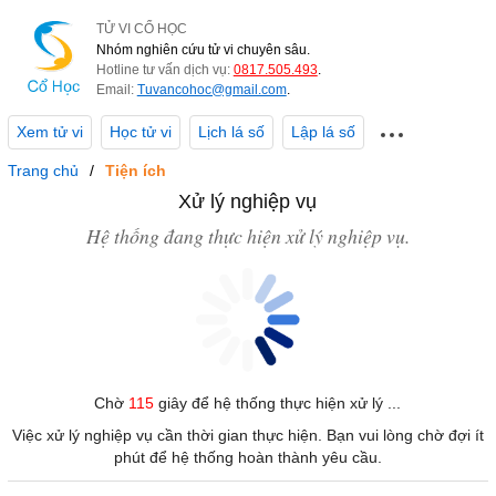
TỬ VI CỔ HỌC
Nhóm nghiên cứu tử vi chuyên sâu.
Hotline tư vấn dịch vụ:
0817.505.493
.
Email:
Tuvancohoc@gmail.com
.
Xem tử vi
Học tử vi
Lịch lá số
Lập lá số
Trang chủ
Tiện ích
Xử lý nghiệp vụ
Hệ thống đang thực hiện xử lý nghiệp vụ.
Chờ
115
giây để hệ thống thực hiện xử lý ...
Việc xử lý nghiệp vụ cần thời gian thực hiện. Bạn vui lòng chờ đợi ít
phút để hệ thống hoàn thành yêu cầu.