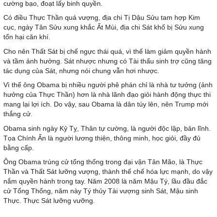
cường bạo, đoạt lấy binh quyền.
Có điều Thực Thần quá vượng, địa chi Tị Dậu Sửu tam hợp Kim
cục, ngày Tân Sửu xung khắc Ất Mùi, địa chi Sát khố bị Sửu xung
tổn hại căn khí.
Cho nên Thất Sát bị chế ngực thái quá, vì thế làm giảm quyền hành
và tầm ảnh hưởng. Sát nhược nhưng có Tài thấu sinh trợ cũng tăng
tác dụng của Sát, nhưng nói chung vẫn hơi nhược.
Vì thế ông Obama bị nhiều người phê phán chỉ là nhà tư tưởng (ảnh
hưởng của Thực Thần) hơn là nhà lãnh đạo giỏi hành động thực thi
mang lại lợi ích. Do vậy, sau Obama là dân túy lên, nên Trump mới
thắng cử.
Obama sinh ngày Kỷ Tỵ, Thân tự cường, là người độc lập, bản lĩnh.
Tọa Chính Ấn là người lương thiện, thông minh, học giỏi, đầy đủ
bằng cấp.
Ông Obama trúng cử tổng thống trong đại vận Tân Mão, là Thực
Thần và Thất Sát lưỡng vượng, thành thế chế hóa lực mạnh, do vậy
nắm quyền hành trong tay. Năm 2008 là năm Mậu Tý, lầu đầu đắc
cử Tổng Thổng, năm này Tý thủy Tài vượng sinh Sát, Mậu sinh
Thực. Thực Sát lưỡng vưỡng.