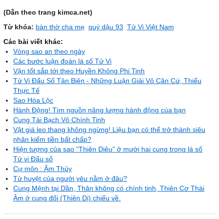
(Dẫn theo trang kimca.net)
Từ khóa:
bàn thờ cha mẹ
quý dậu 93
Tử Vi Việt Nam
Các bài viết khác:
Vòng sao an theo ngày
Các bước luận đoán lá số Tử Vi
Vận tốt sắp tới theo Huyền Không Phi Tinh
Tử Vi Đẩu Số Tân Biên - Những Luận Giải Vô Căn Cứ, Thiếu
Thực Tế
Sao Hóa Lộc
Hành Động! Tìm nguồn năng lượng hành động của bạn
Cung Tài Bạch Vô Chính Tinh
Vật giá leo thang không ngừng! Liệu bạn có thể trở thành siêu
nhân kiếm tiền bất chấp?
Hiện tượng của sao "Thiên Diêu" ở mười hai cung trong lá số
Tử vi Đẩu số
Cự môn : Âm Thủy
Tử huyệt của người yêu nằm ở đâu?
Cung Mệnh tại Dần, Thân không có chính tinh, Thiên Cơ Thái
Âm ở cung đối (Thiên Di) chiếu về.