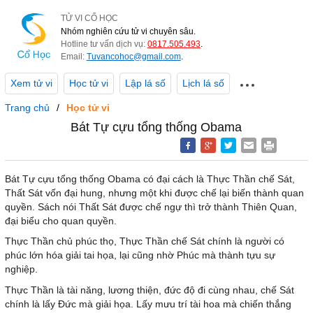
TỬ VI CỔ HỌC
Nhóm nghiên cứu tử vi chuyên sâu.
Hotline tư vấn dịch vụ:
0817.505.493
.
Email:
Tuvancohoc@gmail.com
.
Xem tử vi
Học tử vi
Lập lá số
Lịch lá số
Trang chủ
Học tử vi
Bát Tự cựu tổng thống Obama
Bát Tự cựu tổng thống Obama có đại cách là Thực Thần chế Sát,
Thất Sát vốn đại hung, nhưng một khi được chế lại biến thành quan
quyền. Sách nói Thất Sát được chế ngự thì trở thành Thiên Quan,
đại biểu cho quan quyền.
Thực Thần chủ phúc thọ, Thực Thần chế Sát chính là người có
phúc lớn hóa giải tai họa, lại cũng nhờ Phúc mà thành tựu sự
nghiệp.
Thực Thần là tài năng, lương thiện, đức độ đi cùng nhau, chế Sát
chính là lấy Đức mà giải họa. Lấy mưu trí tài hoa mà chiến thắng