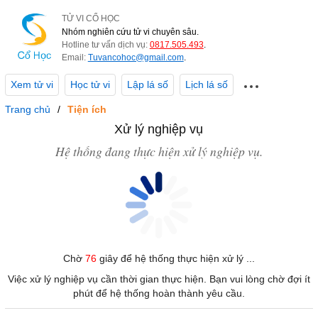
TỬ VI CỔ HỌC
Nhóm nghiên cứu tử vi chuyên sâu.
Hotline tư vấn dịch vụ:
0817.505.493
.
Email:
Tuvancohoc@gmail.com
.
Xem tử vi
Học tử vi
Lập lá số
Lịch lá số
Trang chủ
Tiện ích
Xử lý nghiệp vụ
Hệ thống đang thực hiện xử lý nghiệp vụ.
Chờ
76
giây để hệ thống thực hiện xử lý ...
Việc xử lý nghiệp vụ cần thời gian thực hiện. Bạn vui lòng chờ đợi ít
phút để hệ thống hoàn thành yêu cầu.