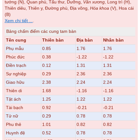
tướng (N), Quan phù, Tấu thư, Dưỡng,
Văn xương
, Long trì (H),
Thiên diêu, Thiên y, Đường phù, Địa võng,
Hóa khoa
(V), Hoa cái
(B)
Xem chi tiết ...
.
Bảng chấm điểm các cung tam bàn
Tên cung
Thiên bàn
Địa bàn
Nhân bàn
Phụ mẫu
0.85
1.76
1.76
Phúc đức
0.38
-1.22
-1.22
Điền trạch
0.12
1.31
1.31
Sự nghiệp
0.29
2.36
2.36
Giao hữu
2.38
2.24
2.24
Thiên di
1.68
-1.16
-1.16
Tật ách
1.25
1.22
1.22
Tài bạch
0.92
-0.21
-0.21
Tử nữ
0.29
0.78
0.78
Phu thê
1.01
0.82
0.82
Huynh đệ
0.52
0.78
0.78