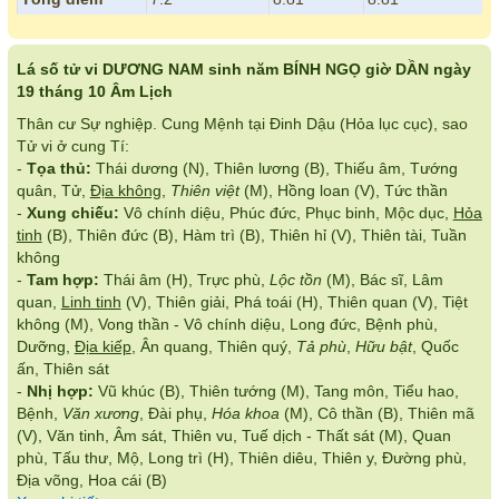
Lá số tử vi DƯƠNG NAM sinh năm BÍNH NGỌ giờ DẦN ngày
19 tháng 10 Âm Lịch
Thân cư Sự nghiệp. Cung Mệnh tại Đinh Dậu (Hỏa lục cục), sao
Tử vi ở cung Tí:
-
Tọa thủ:
Thái dương (N), Thiên lương (B), Thiếu âm, Tướng
quân, Tử,
Địa không
,
Thiên việt
(M), Hồng loan (V), Tức thần
-
Xung chiếu:
Vô chính diệu, Phúc đức, Phục binh, Mộc dục,
Hỏa
tinh
(B), Thiên đức (B), Hàm trì (B), Thiên hỉ (V), Thiên tài, Tuần
không
-
Tam hợp:
Thái âm (H), Trực phù,
Lộc tồn
(M), Bác sĩ, Lâm
quan,
Linh tinh
(V), Thiên giải, Phá toái (H), Thiên quan (V), Tiệt
không (M), Vong thần - Vô chính diệu, Long đức, Bệnh phù,
Dưỡng,
Địa kiếp
, Ân quang, Thiên quý,
Tả phù
,
Hữu bật
, Quốc
ấn, Thiên sát
-
Nhị hợp:
Vũ khúc (B), Thiên tướng (M), Tang môn, Tiểu hao,
Bệnh,
Văn xương
, Đài phụ,
Hóa khoa
(M), Cô thần (B), Thiên mã
(V), Văn tinh, Âm sát, Thiên vu, Tuế dịch - Thất sát (M), Quan
phù, Tấu thư, Mộ, Long trì (H), Thiên diêu, Thiên y, Đường phù,
Địa võng, Hoa cái (B)