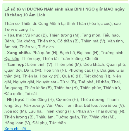
Lá số tử vi DƯƠNG NAM sinh năm BÍNH NGỌ giờ MÃO ngày
19 tháng 10 Âm Lịch
Thân cư Thiên di. Cung Mệnh tại Bính Thân (Hỏa lục cục), sao
Tử vi ở cung Tí:
-
Tọa thủ:
Vũ khúc (B), Thiên tướng (M), Tang môn, Tiểu hao,
Bệnh,
Địa không
, Thiên thọ, Cô thần (B), Thiên mã (V), Văn tinh,
Âm sát, Thiên vu, Tuế dịch
-
Xung chiếu:
Phá quân (H), Bạch hổ, Đại hao (H), Trường sinh,
Địa kiếp
, Thiên quý, Thiên tài, Tuần không, Chỉ bối
-
Tam hợp:
Liêm trinh (V), Thiên phủ (M), Điếu khách, Quan phủ,
Quan đới,
Đà la
(M),
Hỏa tinh
(N), Phượng các (H), Địa giải, Giải
thần (M), Thiên la,
Hóa kỵ
(N), Quả tú (H), Tiệt không (H), Niên
giải, Nguyệt giải, Nguyệt sát - Tử vi (B), Tuế phá, Hỉ thần, Thai,
Ân quang, Thiên khốc (B), Thiên hư (H), Thiên phúc, Thiên trù,
Đẩu quân, Tai sát
-
Nhị hợp:
Thiên đồng (H), Cự môn (H), Thiếu dương, Thanh
long, Suy,
Văn xương
,
Văn khúc
, Tam thai, Bát tọa,
Hóa khoa
(V),
Hóa lộc
(M), Lưu hà, Thiên không (H), Phan an - Thái dương (N),
Thiên lương (B), Thiếu âm, Tướng quân, Tử,
Thiên việt
(M),
Hồng loan (V), Đài phụ, Tức thần
Xem chi tiết ...
.