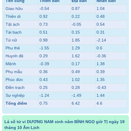
Tên cung
Thiên bàn
Địa bàn
Nhân bàn
Giao hữu
-0.54
0.87
1.04
Thiên di
0.92
0.22
0.48
Tật ách
0.73
-0.05
0.54
Tài bạch
0.51
0.15
0.31
Tử nữ
0.98
1.85
-2.14
Phu thê
-1.55
1.29
0.6
Huynh đệ
0.29
1.62
-0.36
Mệnh
-0.39
0.17
1.38
Phụ mẫu
0.36
0.49
0.39
Phúc đức
0.43
1.02
1.35
Điền trạch
0.25
0.28
-0.43
Sự nghiệp
-1.24
-1.49
1.44
Tổng điểm
0.75
6.42
4.6
Lá số tử vi DƯƠNG NAM sinh năm BÍNH NGỌ giờ TỊ ngày 19
tháng 10 Âm Lịch