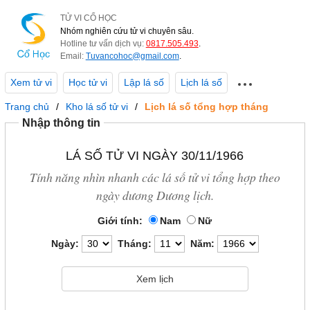
TỬ VI CỔ HỌC
Nhóm nghiên cứu tử vi chuyên sâu.
Hotline tư vấn dịch vụ:
0817.505.493
.
Email:
Tuvancohoc@gmail.com
.
Xem tử vi
Học tử vi
Lập lá số
Lịch lá số
Trang chủ
Kho lá số tử vi
Lịch lá số tổng hợp tháng
Nhập thông tin
LÁ SỐ TỬ VI NGÀY 30/11/1966
Tính năng nhìn nhanh các lá số tử vi tổng hợp theo
ngày dương Dương lịch.
Giới tính:
Nam
Nữ
Ngày:
Tháng:
Năm: