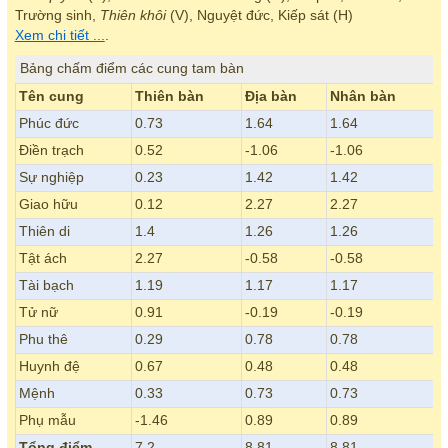
Trường sinh,
Thiên khôi
(V), Nguyệt đức, Kiếp sát (H)
Xem chi tiết ...
.
Bảng chấm điểm các cung tam bàn
Tên cung
Thiên bàn
Địa bàn
Nhân bàn
Phúc đức
0.73
1.64
1.64
Điền trạch
0.52
-1.06
-1.06
Sự nghiệp
0.23
1.42
1.42
Giao hữu
0.12
2.27
2.27
Thiên di
1.4
1.26
1.26
Tật ách
2.27
-0.58
-0.58
Tài bạch
1.19
1.17
1.17
Tử nữ
0.91
-0.19
-0.19
Phu thê
0.29
0.78
0.78
Huynh đệ
0.67
0.48
0.48
Mệnh
0.33
0.73
0.73
Phụ mẫu
-1.46
0.89
0.89
Tổng điểm
7.2
8.81
8.81