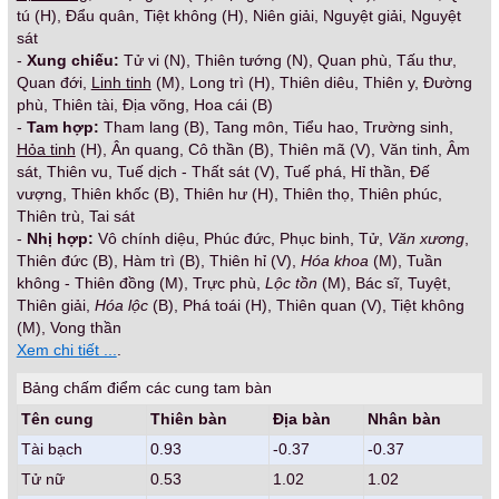
tú (H), Đẩu quân, Tiệt không (H), Niên giải, Nguyệt giải, Nguyệt
sát
-
Xung chiếu:
Tử vi (N), Thiên tướng (N), Quan phù, Tấu thư,
Quan đới,
Linh tinh
(M), Long trì (H), Thiên diêu, Thiên y, Đường
phù, Thiên tài, Địa võng, Hoa cái (B)
-
Tam hợp:
Tham lang (B), Tang môn, Tiểu hao, Trường sinh,
Hỏa tinh
(H), Ân quang, Cô thần (B), Thiên mã (V), Văn tinh, Âm
sát, Thiên vu, Tuế dịch - Thất sát (V), Tuế phá, Hỉ thần, Đế
vượng, Thiên khốc (B), Thiên hư (H), Thiên thọ, Thiên phúc,
Thiên trù, Tai sát
-
Nhị hợp:
Vô chính diệu, Phúc đức, Phục binh, Tử,
Văn xương
,
Thiên đức (B), Hàm trì (B), Thiên hỉ (V),
Hóa khoa
(M), Tuần
không - Thiên đồng (M), Trực phù,
Lộc tồn
(M), Bác sĩ, Tuyệt,
Thiên giải,
Hóa lộc
(B), Phá toái (H), Thiên quan (V), Tiệt không
(M), Vong thần
Xem chi tiết ...
.
Bảng chấm điểm các cung tam bàn
Tên cung
Thiên bàn
Địa bàn
Nhân bàn
Tài bạch
0.93
-0.37
-0.37
Tử nữ
0.53
1.02
1.02