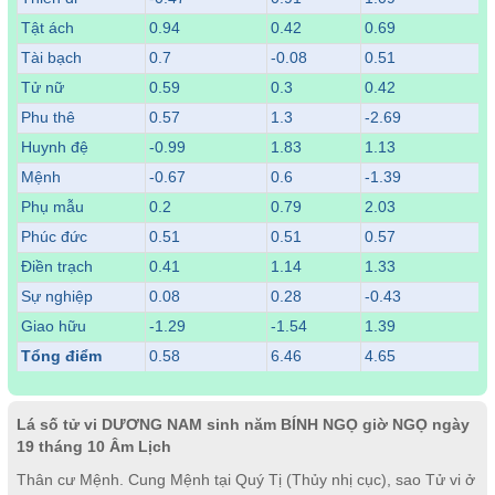
Tật ách
0.94
0.42
0.69
Tài bạch
0.7
-0.08
0.51
Tử nữ
0.59
0.3
0.42
Phu thê
0.57
1.3
-2.69
Huynh đệ
-0.99
1.83
1.13
Mệnh
-0.67
0.6
-1.39
Phụ mẫu
0.2
0.79
2.03
Phúc đức
0.51
0.51
0.57
Điền trạch
0.41
1.14
1.33
Sự nghiệp
0.08
0.28
-0.43
Giao hữu
-1.29
-1.54
1.39
Tổng điểm
0.58
6.46
4.65
Lá số tử vi DƯƠNG NAM sinh năm BÍNH NGỌ giờ NGỌ ngày
19 tháng 10 Âm Lịch
Thân cư Mệnh. Cung Mệnh tại Quý Tị (Thủy nhị cục), sao Tử vi ở