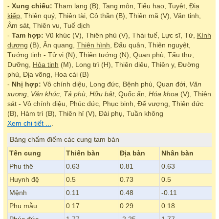
-
Xung chiếu:
Tham lang (B), Tang môn, Tiểu hao, Tuyệt,
Địa
kiếp
, Thiên quý, Thiên tài, Cô thần (B), Thiên mã (V), Văn tinh,
Âm sát, Thiên vu, Tuế dịch
-
Tam hợp:
Vũ khúc (V), Thiên phủ (V), Thái tuế, Lực sĩ, Tử,
Kình
dương
(B), Ân quang,
Thiên hình
, Đẩu quân, Thiên nguyệt,
Tướng tinh - Tử vi (N), Thiên tướng (N), Quan phù, Tấu thư,
Dưỡng,
Hỏa tinh
(M), Long trì (H), Thiên diêu, Thiên y, Đường
phù, Địa võng, Hoa cái (B)
-
Nhị hợp:
Vô chính diệu, Long đức, Bệnh phù, Quan đới,
Văn
xương
,
Văn khúc
,
Tả phù
,
Hữu bật
, Quốc ấn,
Hóa khoa
(V), Thiên
sát - Vô chính diệu, Phúc đức, Phục binh, Đế vượng, Thiên đức
(B), Hàm trì (B), Thiên hỉ (V), Đài phụ, Tuần không
Xem chi tiết ...
.
Bảng chấm điểm các cung tam bàn
Tên cung
Thiên bàn
Địa bàn
Nhân bàn
Phu thê
0.63
0.81
0.63
Huynh đệ
0.5
0.73
0.5
Mệnh
0.11
0.48
-0.11
Phụ mẫu
0.17
0.29
0.18