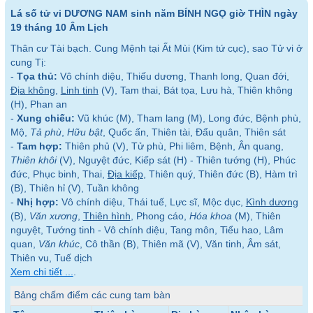
Lá số tử vi DƯƠNG NAM sinh năm BÍNH NGỌ giờ THÌN ngày
19 tháng 10 Âm Lịch
Thân cư Tài bạch. Cung Mệnh tại Ất Mùi (Kim tứ cục), sao Tử vi ở
cung Tị:
-
Tọa thủ:
Vô chính diệu, Thiếu dương, Thanh long, Quan đới,
Địa không
,
Linh tinh
(V), Tam thai, Bát tọa, Lưu hà, Thiên không
(H), Phan an
-
Xung chiếu:
Vũ khúc (M), Tham lang (M), Long đức, Bệnh phù,
Mộ,
Tả phù
,
Hữu bật
, Quốc ấn, Thiên tài, Đẩu quân, Thiên sát
-
Tam hợp:
Thiên phủ (V), Tử phù, Phi liêm, Bệnh, Ân quang,
Thiên khôi
(V), Nguyệt đức, Kiếp sát (H) - Thiên tướng (H), Phúc
đức, Phục binh, Thai,
Địa kiếp
, Thiên quý, Thiên đức (B), Hàm trì
(B), Thiên hỉ (V), Tuần không
-
Nhị hợp:
Vô chính diệu, Thái tuế, Lực sĩ, Mộc dục,
Kình dương
(B),
Văn xương
,
Thiên hình
, Phong cáo,
Hóa khoa
(M), Thiên
nguyệt, Tướng tinh - Vô chính diệu, Tang môn, Tiểu hao, Lâm
quan,
Văn khúc
, Cô thần (B), Thiên mã (V), Văn tinh, Âm sát,
Thiên vu, Tuế dịch
Xem chi tiết ...
.
Bảng chấm điểm các cung tam bàn