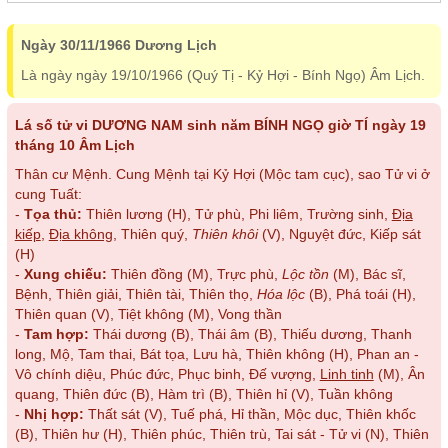
Ngày 30/11/1966 Dương Lịch
Là ngày ngày 19/10/1966 (Quý Tị - Kỷ Hợi - Bính Ngọ) Âm Lịch.
Lá số tử vi DƯƠNG NAM sinh năm BÍNH NGỌ giờ TÍ ngày 19
tháng 10 Âm Lịch
Thân cư Mệnh. Cung Mệnh tại Kỷ Hợi (Mộc tam cục), sao Tử vi ở
cung Tuất:
-
Tọa thủ:
Thiên lương (H), Tử phù, Phi liêm, Trường sinh,
Địa
kiếp
,
Địa không
, Thiên quý,
Thiên khôi
(V), Nguyệt đức, Kiếp sát
(H)
-
Xung chiếu:
Thiên đồng (M), Trực phù,
Lộc tồn
(M), Bác sĩ,
Bệnh, Thiên giải, Thiên tài, Thiên thọ,
Hóa lộc
(B), Phá toái (H),
Thiên quan (V), Tiệt không (M), Vong thần
-
Tam hợp:
Thái dương (B), Thái âm (B), Thiếu dương, Thanh
long, Mộ, Tam thai, Bát tọa, Lưu hà, Thiên không (H), Phan an -
Vô chính diệu, Phúc đức, Phục binh, Đế vượng,
Linh tinh
(M), Ân
quang, Thiên đức (B), Hàm trì (B), Thiên hỉ (V), Tuần không
-
Nhị hợp:
Thất sát (V), Tuế phá, Hỉ thần, Mộc dục, Thiên khốc
(B), Thiên hư (H), Thiên phúc, Thiên trù, Tai sát - Tử vi (N), Thiên