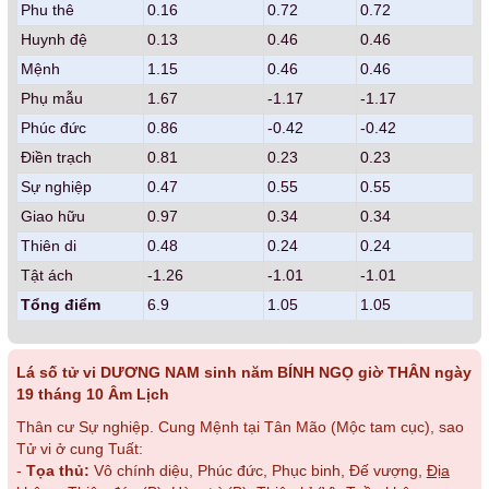
Phu thê
0.16
0.72
0.72
Huynh đệ
0.13
0.46
0.46
Mệnh
1.15
0.46
0.46
Phụ mẫu
1.67
-1.17
-1.17
Phúc đức
0.86
-0.42
-0.42
Điền trạch
0.81
0.23
0.23
Sự nghiệp
0.47
0.55
0.55
Giao hữu
0.97
0.34
0.34
Thiên di
0.48
0.24
0.24
Tật ách
-1.26
-1.01
-1.01
Tổng điểm
6.9
1.05
1.05
Lá số tử vi DƯƠNG NAM sinh năm BÍNH NGỌ giờ THÂN ngày
19 tháng 10 Âm Lịch
Thân cư Sự nghiệp. Cung Mệnh tại Tân Mão (Mộc tam cục), sao
Tử vi ở cung Tuất:
-
Tọa thủ:
Vô chính diệu, Phúc đức, Phục binh, Đế vượng,
Địa