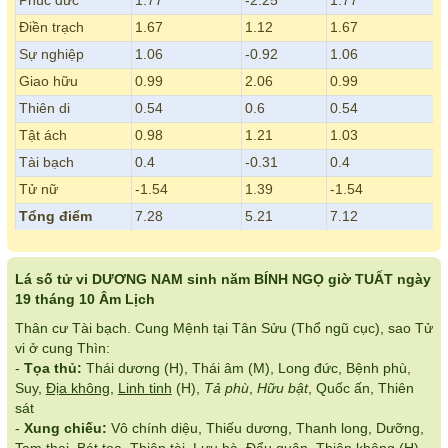
Phúc đức
1.77
-2.25
1.77
Điền trạch
1.67
1.12
1.67
Sự nghiệp
1.06
-0.92
1.06
Giao hữu
0.99
2.06
0.99
Thiên di
0.54
0.6
0.54
Tật ách
0.98
1.21
1.03
Tài bạch
0.4
-0.31
0.4
Tử nữ
-1.54
1.39
-1.54
Tổng điểm
7.28
5.21
7.12
Lá số tử vi DƯƠNG NAM sinh năm BÍNH NGỌ giờ TUẤT ngày
19 tháng 10 Âm Lịch
Thân cư Tài bạch. Cung Mệnh tại Tân Sửu (Thổ ngũ cục), sao Tử
vi ở cung Thìn:
-
Tọa thủ:
Thái dương (H), Thái âm (M), Long đức, Bệnh phù,
Suy,
Địa không
,
Linh tinh
(H),
Tả phù
,
Hữu bật
, Quốc ấn, Thiên
sát
-
Xung chiếu:
Vô chính diệu, Thiếu dương, Thanh long, Dưỡng,