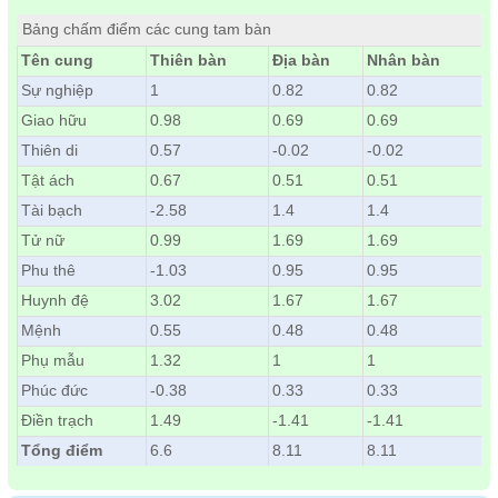
Bảng chấm điểm các cung tam bàn
Tên cung
Thiên bàn
Địa bàn
Nhân bàn
Sự nghiệp
1
0.82
0.82
Giao hữu
0.98
0.69
0.69
Thiên di
0.57
-0.02
-0.02
Tật ách
0.67
0.51
0.51
Tài bạch
-2.58
1.4
1.4
Tử nữ
0.99
1.69
1.69
Phu thê
-1.03
0.95
0.95
Huynh đệ
3.02
1.67
1.67
Mệnh
0.55
0.48
0.48
Phụ mẫu
1.32
1
1
Phúc đức
-0.38
0.33
0.33
Điền trạch
1.49
-1.41
-1.41
Tổng điểm
6.6
8.11
8.11