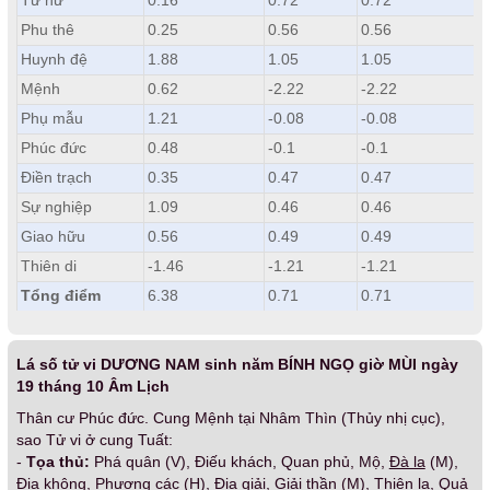
Tử nữ
0.16
0.72
0.72
Phu thê
0.25
0.56
0.56
Huynh đệ
1.88
1.05
1.05
Mệnh
0.62
-2.22
-2.22
Phụ mẫu
1.21
-0.08
-0.08
Phúc đức
0.48
-0.1
-0.1
Điền trạch
0.35
0.47
0.47
Sự nghiệp
1.09
0.46
0.46
Giao hữu
0.56
0.49
0.49
Thiên di
-1.46
-1.21
-1.21
Tổng điểm
6.38
0.71
0.71
Lá số tử vi DƯƠNG NAM sinh năm BÍNH NGỌ giờ MÙI ngày
19 tháng 10 Âm Lịch
Thân cư Phúc đức. Cung Mệnh tại Nhâm Thìn (Thủy nhị cục),
sao Tử vi ở cung Tuất:
-
Tọa thủ:
Phá quân (V), Điếu khách, Quan phủ, Mộ,
Đà la
(M),
Địa không
, Phượng các (H), Địa giải, Giải thần (M), Thiên la, Quả