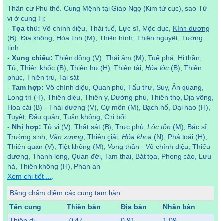
Thân cư Phu thê. Cung Mệnh tại Giáp Ngọ (Kim tứ cục), sao Tử
vi ở cung Tị:
-
Tọa thủ:
Vô chính diệu, Thái tuế, Lực sĩ, Mộc dục,
Kình dương
(B),
Địa không
,
Hỏa tinh
(M),
Thiên hình
, Thiên nguyệt, Tướng
tinh
-
Xung chiếu:
Thiên đồng (V), Thái âm (M), Tuế phá, Hỉ thần,
Tử, Thiên khốc (B), Thiên hư (H), Thiên tài,
Hóa lộc
(B), Thiên
phúc, Thiên trù, Tai sát
-
Tam hợp:
Vô chính diệu, Quan phù, Tấu thư, Suy, Ân quang,
Long trì (H), Thiên diêu, Thiên y, Đường phù, Thiên thọ, Địa võng,
Hoa cái (B) - Thái dương (V), Cự môn (M), Bạch hổ, Đại hao (H),
Tuyệt, Đẩu quân, Tuần không, Chỉ bối
-
Nhị hợp:
Tử vi (V), Thất sát (B), Trực phù,
Lộc tồn
(M), Bác sĩ,
Trường sinh,
Văn xương
, Thiên giải,
Hóa khoa
(N), Phá toái (H),
Thiên quan (V), Tiệt không (M), Vong thần - Vô chính diệu, Thiếu
dương, Thanh long, Quan đới, Tam thai, Bát tọa, Phong cáo, Lưu
hà, Thiên không (H), Phan an
Xem chi tiết ...
.
Bảng chấm điểm các cung tam bàn
Tên cung
Thiên bàn
Địa bàn
Nhân bàn
Thiên di
-0.47
0.91
1.09