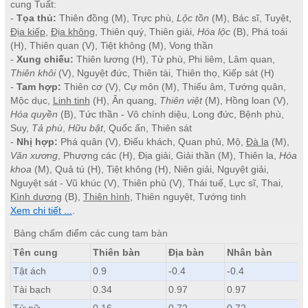
cung Tuất:
-
Tọa thủ:
Thiên đồng (M), Trực phù,
Lộc tồn
(M), Bác sĩ, Tuyệt,
Địa kiếp
,
Địa không
, Thiên quý, Thiên giải,
Hóa lộc
(B), Phá toái
(H), Thiên quan (V), Tiệt không (M), Vong thần
-
Xung chiếu:
Thiên lương (H), Tử phù, Phi liêm, Lâm quan,
Thiên khôi
(V), Nguyệt đức, Thiên tài, Thiên thọ, Kiếp sát (H)
-
Tam hợp:
Thiên cơ (V), Cự môn (M), Thiếu âm, Tướng quân,
Mộc dục,
Linh tinh
(H), Ân quang,
Thiên việt
(M), Hồng loan (V),
Hóa quyền
(B), Tức thần - Vô chính diệu, Long đức, Bệnh phù,
Suy,
Tả phù
,
Hữu bật
, Quốc ấn, Thiên sát
-
Nhị hợp:
Phá quân (V), Điếu khách, Quan phủ, Mộ,
Đà la
(M),
Văn xương
, Phượng các (H), Địa giải, Giải thần (M), Thiên la,
Hóa
khoa
(M), Quả tú (H), Tiệt không (H), Niên giải, Nguyệt giải,
Nguyệt sát - Vũ khúc (V), Thiên phủ (V), Thái tuế, Lực sĩ, Thai,
Kình dương
(B),
Thiên hình
, Thiên nguyệt, Tướng tinh
Xem chi tiết ...
.
Bảng chấm điểm các cung tam bàn
Tên cung
Thiên bàn
Địa bàn
Nhân bàn
Tật ách
0.9
-0.4
-0.4
Tài bạch
0.34
0.97
0.97