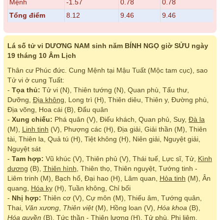
Mệnh
-1.57
0.78
0.78
Tổng điểm
8.12
9.46
9.46
Lá số tử vi DƯƠNG NAM sinh năm BÍNH NGỌ giờ SỬU ngày
19 tháng 10 Âm Lịch
Thân cư Phúc đức. Cung Mệnh tại Mậu Tuất (Mộc tam cục), sao
Tử vi ở cung Tuất:
-
Tọa thủ:
Tử vi (N), Thiên tướng (N), Quan phù, Tấu thư,
Dưỡng,
Địa không
, Long trì (H), Thiên diêu, Thiên y, Đường phù,
Địa võng, Hoa cái (B), Đẩu quân
-
Xung chiếu:
Phá quân (V), Điếu khách, Quan phủ, Suy,
Đà la
(M),
Linh tinh
(V), Phượng các (H), Địa giải, Giải thần (M), Thiên
tài, Thiên la, Quả tú (H), Tiệt không (H), Niên giải, Nguyệt giải,
Nguyệt sát
-
Tam hợp:
Vũ khúc (V), Thiên phủ (V), Thái tuế, Lực sĩ, Tử,
Kình
dương
(B),
Thiên hình
, Thiên thọ, Thiên nguyệt, Tướng tinh -
Liêm trinh (M), Bạch hổ, Đại hao (H), Lâm quan,
Hỏa tinh
(M), Ân
quang,
Hóa kỵ
(H), Tuần không, Chỉ bối
-
Nhị hợp:
Thiên cơ (V), Cự môn (M), Thiếu âm, Tướng quân,
Thai,
Văn xương
,
Thiên việt
(M), Hồng loan (V),
Hóa khoa
(B),
Hóa quyền
(B), Tức thần - Thiên lương (H), Tử phù, Phi liêm,