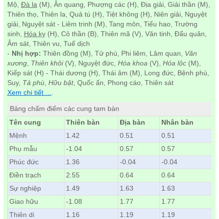
Mộ,
Đà la
(M), Ân quang, Phượng các (H), Địa giải, Giải thần (M),
Thiên thọ, Thiên la, Quả tú (H), Tiệt không (H), Niên giải, Nguyệt
giải, Nguyệt sát - Liêm trinh (M), Tang môn, Tiểu hao, Trường
sinh,
Hóa kỵ
(H), Cô thần (B), Thiên mã (V), Văn tinh, Đẩu quân,
Âm sát, Thiên vu, Tuế dịch
-
Nhị hợp:
Thiên đồng (M), Tử phù, Phi liêm, Lâm quan,
Văn
xương
,
Thiên khôi
(V), Nguyệt đức,
Hóa khoa
(V),
Hóa lộc
(M),
Kiếp sát (H) - Thái dương (H), Thái âm (M), Long đức, Bệnh phù,
Suy,
Tả phù
,
Hữu bật
, Quốc ấn, Phong cáo, Thiên sát
Xem chi tiết ...
.
Bảng chấm điểm các cung tam bàn
Tên cung
Thiên bàn
Địa bàn
Nhân bàn
Mệnh
1.42
0.51
0.51
Phụ mẫu
-1.04
0.57
0.57
Phúc đức
1.36
-0.04
-0.04
Điền trạch
2.55
0.64
0.64
Sự nghiệp
1.49
1.63
1.63
Giao hữu
-1.08
1.77
1.77
Thiên di
1.16
1.19
1.19