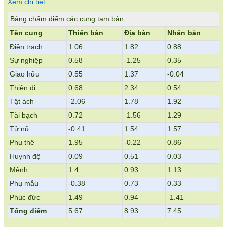
Xem chi tiết ...
.
Bảng chấm điểm các cung tam bàn
Tên cung
Thiên bàn
Địa bàn
Nhân bàn
Điền trạch
1.06
1.82
0.88
Sự nghiệp
0.58
-1.25
0.35
Giao hữu
0.55
1.37
-0.04
Thiên di
0.68
2.34
0.54
Tật ách
-2.06
1.78
1.92
Tài bạch
0.72
-1.56
1.29
Tử nữ
-0.41
1.54
1.57
Phu thê
1.95
-0.22
0.86
Huynh đệ
0.09
0.51
0.03
Mệnh
1.4
0.93
1.13
Phụ mẫu
-0.38
0.73
0.33
Phúc đức
1.49
0.94
-1.41
Tổng điểm
5.67
8.93
7.45