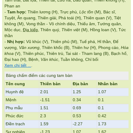
Tam thai, Bát tọa, Thiên tài, Lưu hà, Đẩu quân, Thiên không (H),
Phan an
-
Tam hợp:
Thiên lương (H), Trực phù,
Lộc tồn
(M), Bác sĩ,
Tuyệt, Ân quang, Thiên giải, Phá toái (H), Thiên quan (V), Tiệt
không (M), Vong thần - Vô chính diệu, Thiếu âm, Tướng quân,
Mộc dục,
Địa kiếp
, Thiên quý,
Thiên việt
(M), Hồng loan (V), Tức
thần
-
Nhị hợp:
Vũ khúc (V), Thiên phủ (M), Tuế phá, Hỉ thần, Đế
vượng,
Văn xương
, Thiên khốc (B), Thiên hư (H), Phong cáo,
Hóa
khoa
(V), Thiên phúc, Thiên trù, Tai sát - Tham lang (B), Bạch hổ,
Đại hao (H), Bệnh,
Văn khúc
, Tuần không, Chỉ bối
Xem chi tiết ...
.
Bảng chấm điểm các cung tam bàn
Tên cung
Thiên bàn
Địa bàn
Nhân bàn
Huynh đệ
2.01
1.25
1.07
Mệnh
-1.51
0.34
0.1
Phụ mẫu
1.51
0.69
0.1
Phúc đức
2.3
0.53
0.42
Điền trạch
1.59
-2.27
1.73
Sự nghiệp
-1.23
1.07
1.62