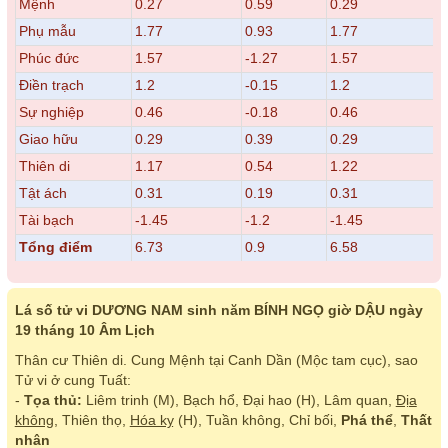
Mệnh
0.27
0.59
0.29
Phụ mẫu
1.77
0.93
1.77
Phúc đức
1.57
-1.27
1.57
Điền trạch
1.2
-0.15
1.2
Sự nghiệp
0.46
-0.18
0.46
Giao hữu
0.29
0.39
0.29
Thiên di
1.17
0.54
1.22
Tật ách
0.31
0.19
0.31
Tài bạch
-1.45
-1.2
-1.45
Tổng điểm
6.73
0.9
6.58
Lá số tử vi DƯƠNG NAM sinh năm BÍNH NGỌ giờ DẬU ngày
19 tháng 10 Âm Lịch
Thân cư Thiên di. Cung Mệnh tại Canh Dần (Mộc tam cục), sao
Tử vi ở cung Tuất:
-
Tọa thủ:
Liêm trinh (M), Bạch hổ, Đại hao (H), Lâm quan,
Địa
không
, Thiên thọ,
Hóa kỵ
(H), Tuần không, Chỉ bối,
Phá thể
,
Thất
nhân