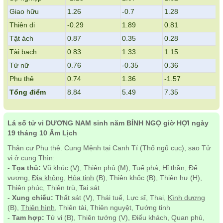
Giao hữu
1.26
-0.7
1.28
Thiên di
-0.29
1.89
0.81
Tật ách
0.87
0.35
0.28
Tài bạch
0.83
1.33
1.15
Tử nữ
0.76
-0.35
0.36
Phu thê
0.74
1.36
-1.57
Tổng điểm
8.84
5.49
7.35
Lá số tử vi DƯƠNG NAM sinh năm BÍNH NGỌ giờ HỢI ngày
19 tháng 10 Âm Lịch
Thân cư Phu thê. Cung Mệnh tại Canh Tí (Thổ ngũ cục), sao Tử
vi ở cung Thìn:
-
Tọa thủ:
Vũ khúc (V), Thiên phủ (M), Tuế phá, Hỉ thần, Đế
vượng,
Địa không
,
Hỏa tinh
(B), Thiên khốc (B), Thiên hư (H),
Thiên phúc, Thiên trù, Tai sát
-
Xung chiếu:
Thất sát (V), Thái tuế, Lực sĩ, Thai,
Kình dương
(B),
Thiên hình
, Thiên tài, Thiên nguyệt, Tướng tinh
-
Tam hợp:
Tử vi (B), Thiên tướng (V), Điếu khách, Quan phủ,