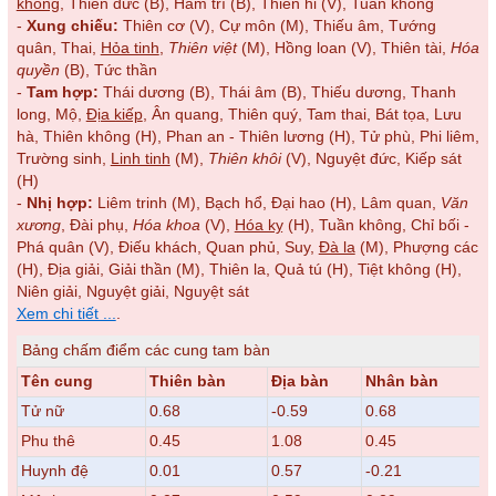
không
, Thiên đức (B), Hàm trì (B), Thiên hỉ (V), Tuần không
-
Xung chiếu:
Thiên cơ (V), Cự môn (M), Thiếu âm, Tướng
quân, Thai,
Hỏa tinh
,
Thiên việt
(M), Hồng loan (V), Thiên tài,
Hóa
quyền
(B), Tức thần
-
Tam hợp:
Thái dương (B), Thái âm (B), Thiếu dương, Thanh
long, Mộ,
Địa kiếp
, Ân quang, Thiên quý, Tam thai, Bát tọa, Lưu
hà, Thiên không (H), Phan an - Thiên lương (H), Tử phù, Phi liêm,
Trường sinh,
Linh tinh
(M),
Thiên khôi
(V), Nguyệt đức, Kiếp sát
(H)
-
Nhị hợp:
Liêm trinh (M), Bạch hổ, Đại hao (H), Lâm quan,
Văn
xương
, Đài phụ,
Hóa khoa
(V),
Hóa kỵ
(H), Tuần không, Chỉ bối -
Phá quân (V), Điếu khách, Quan phủ, Suy,
Đà la
(M), Phượng các
(H), Địa giải, Giải thần (M), Thiên la, Quả tú (H), Tiệt không (H),
Niên giải, Nguyệt giải, Nguyệt sát
Xem chi tiết ...
.
Bảng chấm điểm các cung tam bàn
Tên cung
Thiên bàn
Địa bàn
Nhân bàn
Tử nữ
0.68
-0.59
0.68
Phu thê
0.45
1.08
0.45
Huynh đệ
0.01
0.57
-0.21