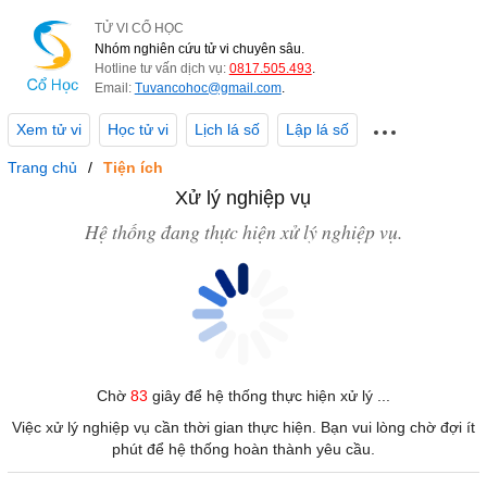
TỬ VI CỔ HỌC
Nhóm nghiên cứu tử vi chuyên sâu.
Hotline tư vấn dịch vụ:
0817.505.493
.
Email:
Tuvancohoc@gmail.com
.
Xem tử vi
Học tử vi
Lịch lá số
Lập lá số
Trang chủ
Tiện ích
Xử lý nghiệp vụ
Hệ thống đang thực hiện xử lý nghiệp vụ.
Chờ
83
giây để hệ thống thực hiện xử lý ...
Việc xử lý nghiệp vụ cần thời gian thực hiện. Bạn vui lòng chờ đợi ít
phút để hệ thống hoàn thành yêu cầu.