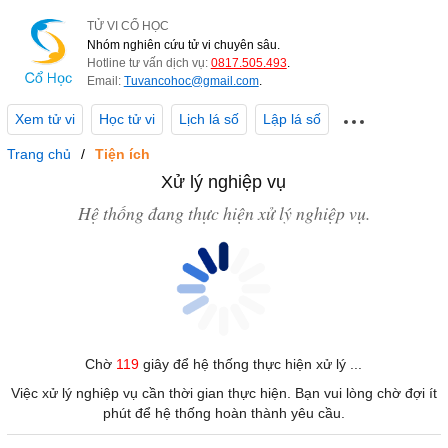
TỬ VI CỔ HỌC
Nhóm nghiên cứu tử vi chuyên sâu.
Hotline tư vấn dịch vụ:
0817.505.493
.
Email:
Tuvancohoc@gmail.com
.
Xem tử vi
Học tử vi
Lịch lá số
Lập lá số
Trang chủ
Tiện ích
Xử lý nghiệp vụ
Hệ thống đang thực hiện xử lý nghiệp vụ.
Chờ
119
giây để hệ thống thực hiện xử lý ...
Việc xử lý nghiệp vụ cần thời gian thực hiện. Bạn vui lòng chờ đợi ít
phút để hệ thống hoàn thành yêu cầu.