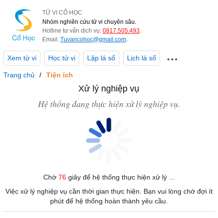
TỬ VI CỔ HỌC
Nhóm nghiên cứu tử vi chuyên sâu.
Hotline tư vấn dịch vụ:
0817.505.493
.
Email:
Tuvancohoc@gmail.com
.
Xem tử vi
Học tử vi
Lập lá số
Lịch lá số
Trang chủ
Tiện ích
Xử lý nghiệp vụ
Hệ thống đang thực hiện xử lý nghiệp vụ.
Chờ
76
giây để hệ thống thực hiện xử lý ...
Việc xử lý nghiệp vụ cần thời gian thực hiện. Bạn vui lòng chờ đợi ít
phút để hệ thống hoàn thành yêu cầu.