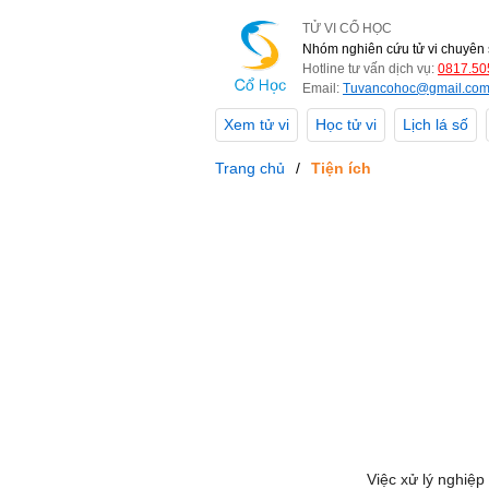
TỬ VI CỔ HỌC
Nhóm nghiên cứu tử vi chuyên 
Hotline tư vấn dịch vụ:
0817.50
Email:
Tuvancohoc@gmail.co
Xem tử vi
Học tử vi
Lịch lá số
Trang chủ
Tiện ích
Việc xử lý nghiệp