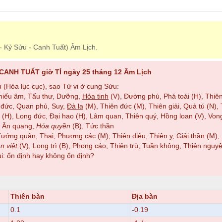
- Kỷ Sửu - Canh Tuất) Âm Lịch.
CANH TUẤT giờ TÍ ngày 25 tháng 12 Âm Lịch
(Hỏa lục cục), sao Tử vi ở cung Sửu:
Thiếu âm, Tấu thư, Dưỡng,
Hỏa tinh
(V), Đường phù, Phá toái (H), Thiên
 đức, Quan phủ, Suy,
Đà la
(M), Thiên đức (M), Thiên giải, Quả tú (N),
 (H), Long đức, Đại hao (H), Lâm quan, Thiên quý, Hồng loan (V), Vong 
, Ân quang,
Hóa quyền
(B), Tức thần
ng quân, Thai, Phượng các (M), Thiên diêu, Thiên y, Giải thần (M), Niên
n việt
(V), Long trì (B), Phong cáo, Thiên trù, Tuần không, Thiên nguyệt
: ổn định hay không ổn định?
Thiên bàn
Địa bàn
0.1
-0.19