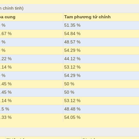
h chính tinh)
ọa cung
Tam phương tứ chính
0 %
51.35 %
.67 %
54.84 %
0 %
48.57 %
0 %
54.29 %
.22 %
44.12 %
.14 %
53.12 %
0 %
54.29 %
.45 %
50 %
.45 %
50 %
.14 %
53.12 %
.5 %
48.48 %
.33 %
54.05 %