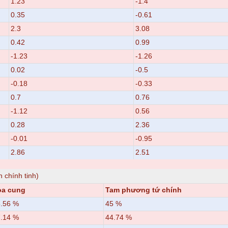
1.23
-1.4
0.35
-0.61
2.3
3.08
0.42
0.99
-1.23
-1.26
0.02
-0.5
-0.18
-0.33
0.7
0.76
-1.12
0.56
0.28
2.36
-0.01
-0.95
2.86
2.51
h chính tinh)
ọa cung
Tam phương tứ chính
.56 %
45 %
.14 %
44.74 %