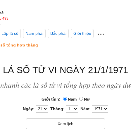
sâu.
5.493
.
m
.
Lập lá số
Nam phái
Bắc phái
Giới thiệu
á số tổng hợp tháng
LÁ SỐ TỬ VI NGÀY 21/1/1971
nhanh các lá số tử vi tổng hợp theo ngày d
Giới tính:
Nam
Nữ
Ngày:
Tháng:
Năm: