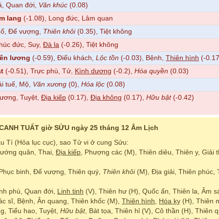
á, Quan đới,
Văn khúc
(0.08)
m lang
(-1.08), Long đức, Lâm quan
hổ, Đế vượng,
Thiên khôi
(0.35), Tiệt không
Phúc đức, Suy,
Đà la
(-0.26), Tiệt không
iên lương
(-0.59), Điếu khách,
Lộc tồn
(-0.03), Bệnh,
Thiên hình
(-0.1
t
(-0.51), Trực phù, Tử,
Kình dương
(-0.2),
Hóa quyền
(0.03)
ái tuế, Mộ,
Văn xương
(0),
Hóa lộc
(0.08)
dương, Tuyệt,
Địa kiếp
(0.17),
Địa không
(0.17),
Hữu bật
(-0.42)
CANH TUẤT giờ SỬU ngày 25 tháng 12 Âm Lịch
 Tí (Hỏa lục cục), sao Tử vi ở cung Sửu:
Tướng quân, Thai,
Địa kiếp
, Phượng các (M), Thiên diêu, Thiên y, Giải 
Phục binh, Đế vượng, Thiên quý,
Thiên khôi
(M), Địa giải, Thiên phúc,
nh phù, Quan đới,
Linh tinh
(V), Thiên hư (H), Quốc ấn, Thiên la, Âm sá
ác sĩ, Bệnh, Ân quang, Thiên khốc (M),
Thiên hình
,
Hóa kỵ
(H), Thiên m
ng, Tiểu hao, Tuyệt,
Hữu bật
, Bát tọa, Thiên hỉ (V), Cô thần (H), Thiên 