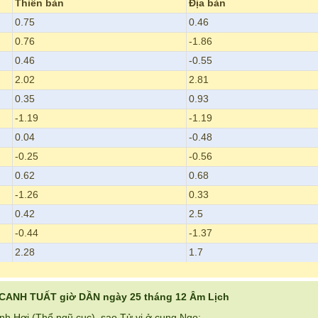
Thiên bàn
Địa bàn
0.75
0.46
0.76
-1.86
0.46
-0.55
2.02
2.81
0.35
0.93
-1.19
-1.19
0.04
-0.48
-0.25
-0.56
0.62
0.68
-1.26
0.33
0.42
2.5
-0.44
-1.37
2.28
1.7
CANH TUẤT giờ DẦN ngày 25 tháng 12 Âm Lịch
nh Hợi (Thổ ngũ cục), sao Tử vi ở cung Ngọ: