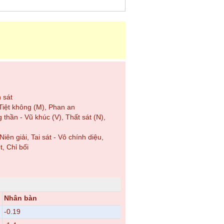
 sát
 Tiệt không (M), Phan an
thần - Vũ khúc (V), Thất sát (N),
 giải, Tai sát - Vô chính diệu,
, Chỉ bối
Nhân bàn
-0.19