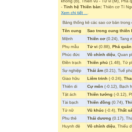
không (B), Thiên vu - Tử vi (M), Phá
-
Tinh hệ Thiên bàn:
Thiên cơ Tí Ng
Xem chi tiết ...
.
Bảng thống kê các sao cơ bản trong
Tên cung
Sao trong cung thiên
Mệnh
Thiên cơ
(0.24), Tang 
Phụ mẫu
Tử vi
(0.88),
Phá quân
Phúc đức
Vô chính diệu
, Quan p
Điền trạch
Thiên phủ
(1.48), Tử 
Sự nghiệp
Thái âm
(0.21), Tuế ph
Giao hữu
Liêm trinh
(-0.24),
Tha
Thiên di
Cự môn
(-0.12), Bạch 
Tật ách
Thiên tướng
(-0.12), 
Tài bạch
Thiên đồng
(0.74),
Th
Tử nữ
Vũ khúc
(-0.4),
Thất sá
Phu thê
Thái dương
(0.17), Th
Huynh đệ
Vô chính diệu
, Thiếu 