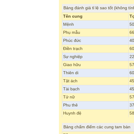
Bảng đánh giá tỉ lệ sao tốt (không tín
Tên cung
T
Mệnh
5
Phụ mẫu
66
Phúc đức
4
Điền trạch
6
Sự nghiệp
22
Giao hữu
57
Thiên di
6
Tật ách
45
Tài bạch
45
Tử nữ
57
Phu thê
37
Huynh đệ
58
Bảng chấm điểm các cung tam bàn