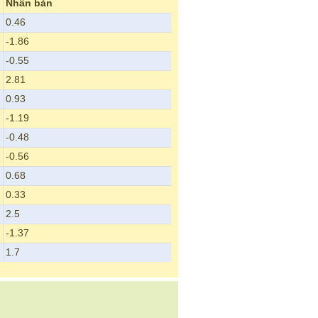
Nhân bàn
0.46
-1.86
-0.55
2.81
0.93
-1.19
-0.48
-0.56
0.68
0.33
2.5
-1.37
1.7