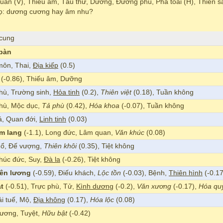
 quân (V), Thiếu âm, Tấu thư, Dưỡng, Đường phù, Phá toái (H), Thiên s
ọ: dương cương hay âm nhu?
 cung
 bàn
môn, Thai,
Địa kiếp
(0.5)
(-0.86), Thiếu âm, Dưỡng
hù, Trường sinh,
Hỏa tinh
(0.2),
Thiên việt
(0.18), Tuần không
phù, Mộc dục,
Tả phù
(0.42),
Hóa khoa
(-0.07), Tuần không
á, Quan đới,
Linh tinh
(0.03)
m lang
(-1.1), Long đức, Lâm quan,
Văn khúc
(0.08)
hổ, Đế vượng,
Thiên khôi
(0.35), Tiệt không
Phúc đức, Suy,
Đà la
(-0.26), Tiệt không
iên lương
(-0.59), Điếu khách,
Lộc tồn
(-0.03), Bệnh,
Thiên hình
(-0.1
t
(-0.51), Trực phù, Tử,
Kình dương
(-0.2),
Văn xương
(-0.17),
Hóa qu
ái tuế, Mộ,
Địa không
(0.17),
Hóa lộc
(0.08)
dương, Tuyệt,
Hữu bật
(-0.42)