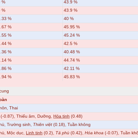
0 %
43.9 %
0 %
43.9 %
.33 %
40 %
.67 %
45.95 %
.55 %
45.24 %
.44 %
42.5 %
.36 %
40.48 %
.14 %
44.74 %
.86 %
42.11 %
.94 %
45.83 %
 cung
 bàn
môn, Thai
(-0.87), Thiếu âm, Dưỡng,
Hỏa tinh
(0.48)
hù, Trường sinh,
Thiên việt
(0.18), Tuần không
phù, Mộc dục,
Linh tinh
(0.2),
Tả phù
(0.42),
Hóa khoa
(-0.07), Tuần kh