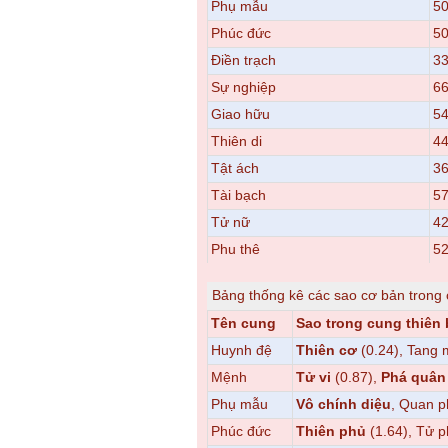
Phụ mẫu
5
Phúc đức
5
Điền trạch
33
Sự nghiệp
66
Giao hữu
54
Thiên di
44
Tật ách
36
Tài bạch
57
Tử nữ
42
Phu thê
52
Bảng thống kê các sao cơ bản trong
Tên cung
Sao trong cung thiên
Huynh đệ
Thiên cơ
(0.24), Tang 
Mệnh
Tử vi
(0.87),
Phá quân
Phụ mẫu
Vô chính diệu
, Quan p
Phúc đức
Thiên phủ
(1.64), Tử 