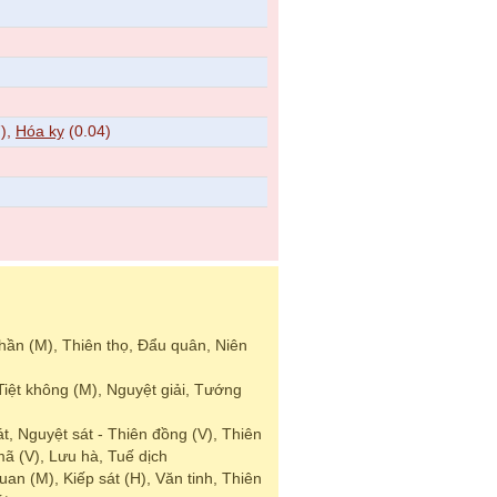
7),
Hóa kỵ
(0.04)
thần (M), Thiên thọ, Đẩu quân, Niên
 Tiệt không (M), Nguyệt giải, Tướng
t, Nguyệt sát - Thiên đồng (V), Thiên
ã (V), Lưu hà, Tuế dịch
quan (M), Kiếp sát (H), Văn tinh, Thiên