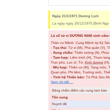
Ngày 21/1/1971 Dương Lịch
Là ngày ngày 25/12/1970 (Bính Ngọ 
Lá số tử vi DƯƠNG NAM sinh năm 
Thân cư Mệnh. Cung Mệnh tại Kỷ Sửu 
-
Tọa thủ:
Tử vi (M), Phá quân (V), 
-
Xung chiếu:
Thiên tướng (N), Phúc
-
Tam hợp:
Liêm trinh (H), Tham lang
Trực phù, Lực sĩ, Tử,
Kình dương
(H)
-
Nhị hợp:
Thiên cơ (M), Tang môn, Tướ
Quan phù, Phi liêm, Trường sinh,
Thiê
-
Tinh hệ Thiên bàn:
Tử Phá Sửu Mùi
Xem chi tiết ...
.
Bảng chấm điểm các cung tam bàn
Tên cung
Huynh đệ