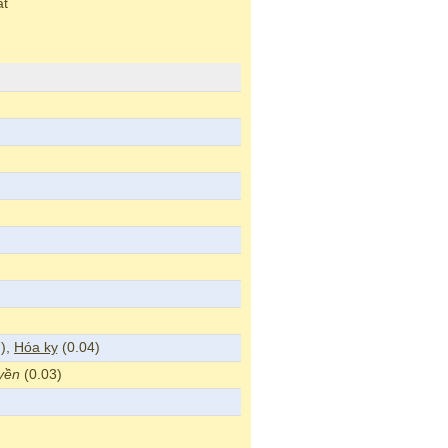
át
7),
Hóa kỵ
(0.04)
yền
(0.03)