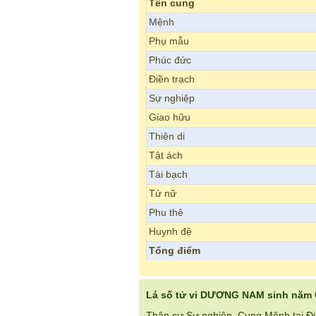
Tên cung
Mệnh
Phụ mẫu
Phúc đức
Điền trạch
Sự nghiệp
Giao hữu
Thiên di
Tật ách
Tài bạch
Tử nữ
Phu thê
Huynh đệ
Tổng điểm
Lá số tử vi DƯƠNG NAM sinh năm 
Thân cư Sự nghiệp. Cung Mệnh tại Đi