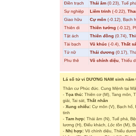
Điền trạch
Thái âm
(0.23), Tuế ph
Sự nghiệp
Liêm trinh
(-0.22),
Tha
Giao hữu
Cự môn
(-0.12), Bạch 
Thiên di
Thiên tướng
(-0.12), 
Tật ách
Thiên đồng
(0.74),
Th
Tài bạch
Vũ khúc
(-0.4),
Thất sá
Tử nữ
Thái dương
(0.17), Th
Phu thê
Vô chính diệu
, Thiếu 
Lá số tử vi DƯƠNG NAM sinh năm 
Thân cư Phúc đức. Cung Mệnh tại Mậu
-
Tọa thủ:
Thiên cơ (M), Tang môn, 
giải, Tai sát,
Thất nhân
-
Xung chiếu:
Cự môn (V), Bạch hổ, 
tinh
-
Tam hợp:
Thái âm (N), Tuế phá, Bệ
lương (H), Điếu khách,
Lộc tồn
(M), B
-
Nhị hợp:
Vô chính diệu, Thiếu dươ