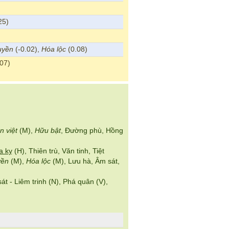
25)
uyền
(-0.02),
Hóa lộc
(0.08)
07)
n việt
(M),
Hữu bật
, Đường phù, Hồng
a kỵ
(H), Thiên trù, Văn tinh, Tiệt
yền
(M),
Hóa lộc
(M), Lưu hà, Âm sát,
sát - Liêm trinh (N), Phá quân (V),