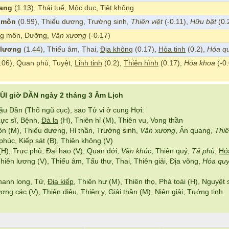
ang
(1.13), Thái tuế, Mộc dục, Tiệt không
 môn
(0.99), Thiếu dương, Trường sinh,
Thiên việt
(-0.11),
Hữu bật
(0.
ng môn, Dưỡng,
Văn xương
(-0.17)
 lương
(1.44), Thiếu âm, Thai,
Địa không
(0.17),
Hỏa tinh
(0.2),
Hóa q
.06), Quan phù, Tuyệt,
Linh tinh
(0.2),
Thiên hình
(0.17),
Hóa khoa
(-0.
ÙI giờ DẦN ngày 2 tháng 3 Âm Lịch
u Dần (Thổ ngũ cục), sao Tử vi ở cung Hợi:
Lực sĩ, Bệnh,
Đà la
(H), Thiên hỉ (M), Thiên vu, Vong thần
n (M), Thiếu dương, Hỉ thần, Trường sinh,
Văn xương
, Ân quang,
Thiê
phúc, Kiếp sát (B), Thiên không (V)
H), Trực phù, Đại hao (V), Quan đới,
Văn khúc
, Thiên quý,
Tả phù
,
Hó
hiên lương (V), Thiếu âm, Tấu thư, Thai, Thiên giải, Địa võng,
Hóa qu
Thanh long, Tử,
Địa kiếp
, Thiên hư (M), Thiên thọ, Phá toái (H), Nguyệt 
ợng các (V), Thiên diêu, Thiên y, Giải thần (M), Niên giải, Tướng tinh