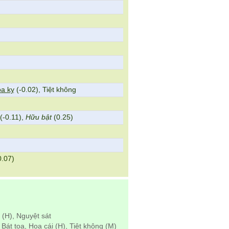
a kỵ
(-0.02), Tiệt không
(-0.11),
Hữu bật
(0.25)
0.07)
 (H), Nguyệt sát
 Bát tọa, Hoa cái (H), Tiệt không (M)