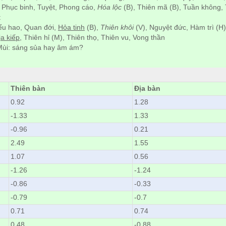
 Phục binh, Tuyệt, Phong cáo,
Hóa lộc
(B), Thiên mã (B), Tuần không, T
t
ểu hao, Quan đới,
Hỏa tinh
(B),
Thiên khôi
(V), Nguyệt đức, Hàm trì (H)
ịa kiếp
, Thiên hỉ (M), Thiên thọ, Thiên vu, Vong thần
ùi: sáng sủa hay âm ám?
Thiên bàn
Địa bàn
0.92
1.28
-1.33
1.33
-0.96
0.21
2.49
1.55
1.07
0.56
-1.26
-1.24
-0.86
-0.33
-0.79
-0.7
0.71
0.74
0.48
-0.88