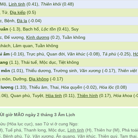
, Mộ,
Linh tinh
(0.41),
Thiên khôi
(0.48)
, Tử,
Địa kiếp
(0.5)
c, Bệnh,
Đà la
(-0.04)
quân
(-1.3), Bạch hổ,
Lộc tồn
(0.41), Suy
ức, Đế vượng,
Kình dương
(0.2), Tuần không
 khách, Lâm quan, Tuần không
ái âm
(-0.16), Trực phù, Quan đới,
Văn khúc
(-0.08),
Tả phù
(-0.25),
Hó
lang
(1.1), Thái tuế, Mộc dục, Tiệt không
 môn
(1.01), Thiếu dương, Trường sinh,
Văn xương
(-0.17),
Thiên việt
ng môn, Dưỡng,
Địa không
(-0.17)
 lương
(1.33), Thiếu âm, Thai,
Hóa quyền
(-0.02),
Hóa lộc
(0.08)
.06), Quan phù, Tuyệt,
Hỏa tinh
(0.11),
Thiên hình
(0.17),
Hóa khoa
(-
ÙI giờ MÃO ngày 2 tháng 3 Âm Lịch
ửu (Hỏa lục cục), sao Tử vi ở cung Ngọ:
), Tuế phá, Thanh long, Mộc dục,
Linh tinh
(H), Thiên hư (M), Phá toái
uế, Bệnh phù, Tử,
Văn xương
, Ân quang,
Văn khúc
, Thiên quý, Tam thai,