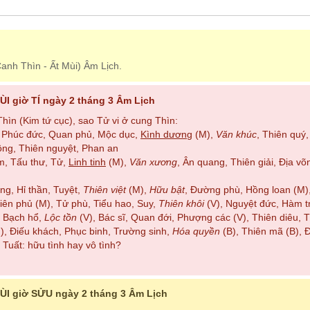
anh Thìn - Ất Mùi) Âm Lịch.
I giờ TÍ ngày 2 tháng 3 Âm Lịch
ìn (Kim tứ cục), sao Tử vi ở cung Thìn:
), Phúc đức, Quan phủ, Mộc dục,
Kình dương
(M),
Văn khúc
, Thiên quý,
ông, Thiên nguyệt, Phan an
m, Tấu thư, Tử,
Linh tinh
(M),
Văn xương
, Ân quang, Thiên giải, Địa võ
ng, Hỉ thần, Tuyệt,
Thiên việt
(M),
Hữu bật
, Đường phù, Hồng loan (M),
hiên phủ (M), Tử phù, Tiểu hao, Suy,
Thiên khôi
(V), Nguyệt đức, Hàm tr
, Bạch hổ,
Lộc tồn
(V), Bác sĩ, Quan đới, Phượng các (V), Thiên diêu, T
H), Điếu khách, Phục binh, Trường sinh,
Hóa quyền
(B), Thiên mã (B), 
uất: hữu tình hay vô tình?
ÙI giờ SỬU ngày 2 tháng 3 Âm Lịch