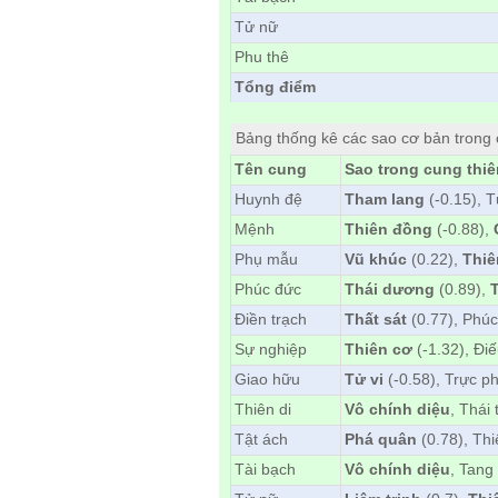
Tử nữ
Phu thê
Tổng điểm
Bảng thống kê các sao cơ bản trong
Tên cung
Sao trong cung thi
Huynh đệ
Tham lang
(-0.15), 
Mệnh
Thiên đồng
(-0.88),
Phụ mẫu
Vũ khúc
(0.22),
Thiê
Phúc đức
Thái dương
(0.89),
Điền trạch
Thất sát
(0.77), Phúc
Sự nghiệp
Thiên cơ
(-1.32), Đi
Giao hữu
Tử vi
(-0.58), Trực p
Thiên di
Vô chính diệu
, Thái
Tật ách
Phá quân
(0.78), Th
Tài bạch
Vô chính diệu
, Tang