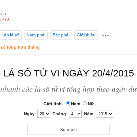
sâu.
5.493
.
m
.
Lập lá số
Nam phái
Bắc phái
Giới thiệu
á số tổng hợp tháng
LÁ SỐ TỬ VI NGÀY 20/4/2015
nhanh các lá số tử vi tổng hợp theo ngày d
Giới tính:
Nam
Nữ
Ngày:
Tháng:
Năm: