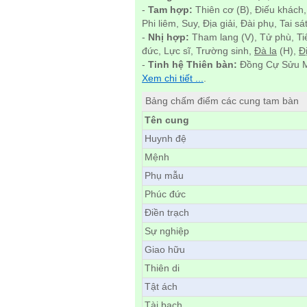
-
Tam hợp:
Thiên cơ (B), Điếu khách,
Phi liêm, Suy, Địa giải, Đài phụ, Tai sá
-
Nhị hợp:
Tham lang (V), Tử phù, Ti
đức, Lực sĩ, Trường sinh,
Đà la
(H),
Đ
-
Tinh hệ Thiên bàn:
Đồng Cự Sửu M
Xem chi tiết ...
.
Bảng chấm điểm các cung tam bàn
Tên cung
Huynh đệ
Mệnh
Phụ mẫu
Phúc đức
Điền trạch
Sự nghiệp
Giao hữu
Thiên di
Tật ách
Tài bạch