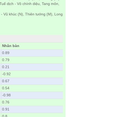
uế dịch - Vô chính diệu, Tang môn,
 - Vũ khúc (N), Thiên tướng (M), Long
Nhân bàn
0.89
0.79
0.21
-0.92
0.67
0.54
-0.98
0.76
0.91
0.8