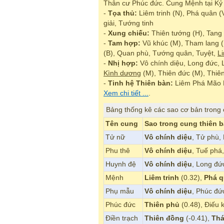
Thân cư Phúc đức. Cung Mệnh tại Kỷ 
-
Tọa thủ:
Liêm trinh (N), Phá quân (
giải, Tướng tinh
-
Xung chiếu:
Thiên tướng (H), Tang
-
Tam hợp:
Vũ khúc (M), Tham lang (M)
(B), Quan phù, Tướng quân, Tuyệt,
Li
-
Nhị hợp:
Vô chính diệu, Long đức,
Kình dương
(M), Thiên đức (M), Thiên
-
Tinh hệ Thiên bàn:
Liêm Phá Mão Dậ
Xem chi tiết ...
.
Bảng thống kê các sao cơ bản trong
Tên cung
Sao trong cung thiên 
Tử nữ
Vô chính diệu
, Tử phù,
Phu thê
Vô chính diệu
, Tuế phá
Huynh đệ
Vô chính diệu
, Long đứ
Mệnh
Liêm trinh
(0.32),
Phá 
Phụ mẫu
Vô chính diệu
, Phúc đứ
Phúc đức
Thiên phủ
(0.48), Điếu
Điền trạch
Thiên đồng
(-0.41),
Thá