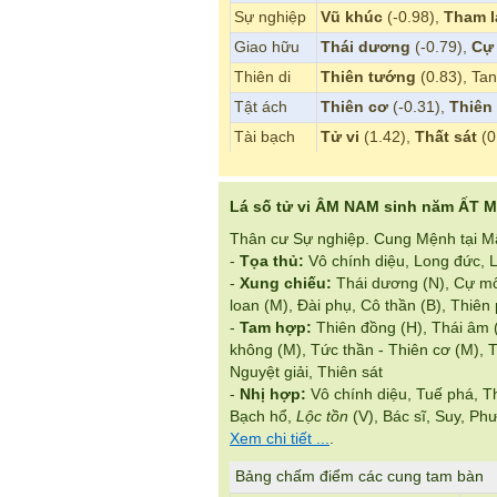
Sự nghiệp
Vũ khúc
(-0.98),
Tham l
Giao hữu
Thái dương
(-0.79),
Cự
Thiên di
Thiên tướng
(0.83), Ta
Tật ách
Thiên cơ
(-0.31),
Thiên
Tài bạch
Tử vi
(1.42),
Thất sát
(0
Lá số tử vi ÂM NAM sinh năm ẤT M
Thân cư Sự nghiệp. Cung Mệnh tại Mậ
-
Tọa thủ:
Vô chính diệu, Long đức, 
-
Xung chiếu:
Thái dương (N), Cự mô
loan (M), Đài phụ, Cô thần (B), Thiên 
-
Tam hợp:
Thiên đồng (H), Thái âm (
không (M), Tức thần - Thiên cơ (M), T
Nguyệt giải, Thiên sát
-
Nhị hợp:
Vô chính diệu, Tuế phá, 
Bạch hổ,
Lộc tồn
(V), Bác sĩ, Suy, Phư
Xem chi tiết ...
.
Bảng chấm điểm các cung tam bàn