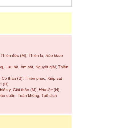
 Thiên đức (M), Thiên la,
Hóa khoa
ng, Lưu hà, Âm sát, Nguyệt giải, Thiên
 Cô thần (B), Thiên phúc, Kiếp sát
ì (H)
hiên y, Giải thần (M),
Hóa lộc
(N),
Đẩu quân, Tuần không, Tuế dịch