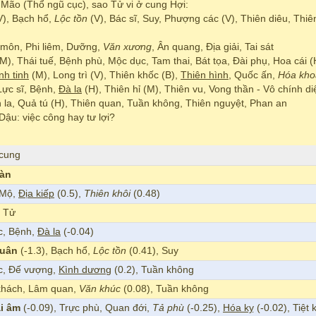
Mão (Thổ ngũ cục), sao Tử vi ở cung Hợi:
V), Bạch hổ,
Lộc tồn
(V), Bác sĩ, Suy, Phượng các (V), Thiên diêu, Thiê
 môn, Phi liêm, Dưỡng,
Văn xương
, Ân quang, Địa giải, Tai sát
, Thái tuế, Bệnh phù, Mộc dục, Tam thai, Bát tọa, Đài phụ, Hoa cái (H)
nh tinh
(M), Long trì (V), Thiên khốc (B),
Thiên hình
, Quốc ấn,
Hóa kho
 Lực sĩ, Bệnh,
Đà la
(H), Thiên hỉ (M), Thiên vu, Vong thần - Vô chính 
 la, Quả tú (H), Thiên quan, Tuần không, Thiên nguyệt, Phan an
u: việc công hay tư lợi?
 cung
bàn
 Mộ,
Địa kiếp
(0.5),
Thiên khôi
(0.48)
, Tử
c, Bệnh,
Đà la
(-0.04)
quân
(-1.3), Bạch hổ,
Lộc tồn
(0.41), Suy
c, Đế vượng,
Kình dương
(0.2), Tuần không
 khách, Lâm quan,
Văn khúc
(0.08), Tuần không
i âm
(-0.09), Trực phù, Quan đới,
Tả phù
(-0.25),
Hóa kỵ
(-0.02), Tiệt