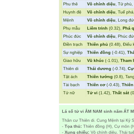
Phu thê
Vô chính diệu
, Tử phù
Huynh đệ
Vô chính diệu
, Tuế phá
Mệnh
Vô chính diệu
, Long đứ
Phụ mẫu
Liêm trinh
(0.32),
Phá 
Phúc đức
Vô chính diệu
, Phúc đ
Điền trạch
Thiên phủ
(0.48), Điếu
Sự nghiệp
Thiên đồng
(-0.41),
Th
Giao hữu
Vũ khúc
(-1.01),
Tham 
Thiên di
Thái dương
(-0.74),
Cự
Tật ách
Thiên tướng
(0.8), Ta
Tài bạch
Thiên cơ
(-0.43),
Thiên
Tử nữ
Tử vi
(1.42),
Thất sát
(0
Lá số tử vi ÂM NAM sinh năm ẤT M
Thân cư Thiên di. Cung Mệnh tại Kỷ S
-
Tọa thủ:
Thiên đồng (H), Cự môn (H
-
Xung chiếu:
Vô chính diệu, Thái t