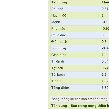
Tên cung
Thi
Phu thê
0.81
Huynh đệ
1
Mệnh
-0.1
Phụ mẫu
-0.9
Phúc đức
0.69
Điền trạch
0.5
Sự nghiệp
-0.9
Giao hữu
1
Thiên di
0.84
Tật ách
0.74
Tài bạch
1.1
Tử nữ
1.62
Tổng điểm
6.32
Bảng thống kê các sao cơ bản trong
Tên cung
Sao trong cung thiên 