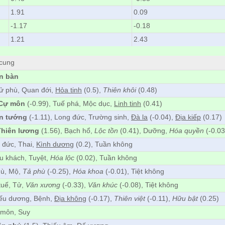
1.91
0.09
-1.17
-0.18
1.21
2.43
 cung
ên bàn
Tử phù, Quan đới,
Hỏa tinh
(0.5),
Thiên khôi
(0.48)
Cự môn
(-0.99), Tuế phá, Mộc dục,
Linh tinh
(0.41)
n tướng
(-1.11), Long đức, Trường sinh,
Đà la
(-0.04),
Địa kiếp
(0.17)
Thiên lương
(1.56), Bạch hổ,
Lộc tồn
(0.41), Dưỡng,
Hóa quyền
(-0.03
 đức, Thai,
Kình dương
(0.2), Tuần không
ếu khách, Tuyệt,
Hóa lộc
(0.02), Tuần không
hù, Mộ,
Tả phù
(-0.25),
Hóa khoa
(-0.01), Tiệt không
 tuế, Tử,
Văn xương
(-0.33),
Văn khúc
(-0.08), Tiệt không
iếu dương, Bệnh,
Địa không
(-0.17),
Thiên việt
(-0.11),
Hữu bật
(0.25)
 môn, Suy