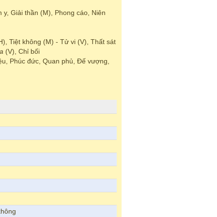
n y, Giải thần (M), Phong cáo, Niên
, Tiệt không (M) - Tử vi (V), Thất sát
a
(V), Chỉ bối
diệu, Phúc đức, Quan phủ, Đế vượng,
 không