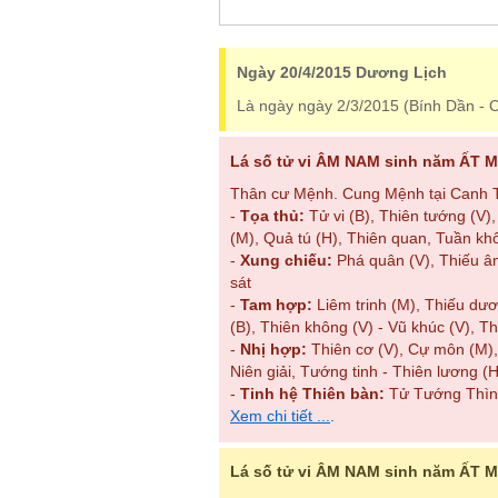
Ngày 20/4/2015 Dương Lịch
Là ngày ngày 2/3/2015 (Bính Dần - C
Lá số tử vi ÂM NAM sinh năm ẤT MÙ
Thân cư Mệnh. Cung Mệnh tại Canh Th
-
Tọa thủ:
Tử vi (B), Thiên tướng (V
(M), Quả tú (H), Thiên quan, Tuần kh
-
Xung chiếu:
Phá quân (V), Thiếu â
sát
-
Tam hợp:
Liêm trinh (M), Thiếu dươ
(B), Thiên không (V) - Vũ khúc (V), T
-
Nhị hợp:
Thiên cơ (V), Cự môn (M)
Niên giải, Tướng tinh - Thiên lương (
-
Tinh hệ Thiên bàn:
Tử Tướng Thìn T
Xem chi tiết ...
.
Lá số tử vi ÂM NAM sinh năm ẤT M