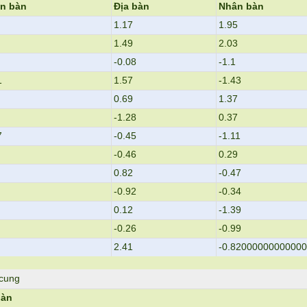
ên bàn
Địa bàn
Nhân bàn
1.17
1.95
1.49
2.03
-0.08
-1.1
1
1.57
-1.43
0.69
1.37
-1.28
0.37
7
-0.45
-1.11
-0.46
0.29
0.82
-0.47
-0.92
-0.34
0.12
-1.39
-0.26
-0.99
2.41
-0.8200000000000
 cung
bàn