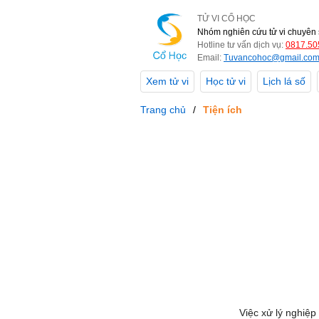
TỬ VI CỔ HỌC
Nhóm nghiên cứu tử vi chuyên 
Hotline tư vấn dịch vụ:
0817.50
Email:
Tuvancohoc@gmail.co
Xem tử vi
Học tử vi
Lịch lá số
Trang chủ
Tiện ích
Việc xử lý nghiệp