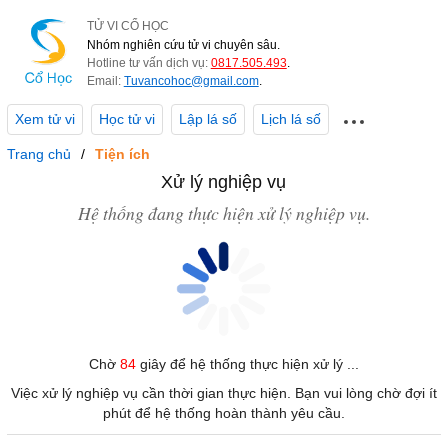
TỬ VI CỔ HỌC
Nhóm nghiên cứu tử vi chuyên sâu.
Hotline tư vấn dịch vụ:
0817.505.493
.
Email:
Tuvancohoc@gmail.com
.
Xem tử vi
Học tử vi
Lập lá số
Lịch lá số
Trang chủ
Tiện ích
Xử lý nghiệp vụ
Hệ thống đang thực hiện xử lý nghiệp vụ.
Chờ
84
giây để hệ thống thực hiện xử lý ...
Việc xử lý nghiệp vụ cần thời gian thực hiện. Bạn vui lòng chờ đợi ít
phút để hệ thống hoàn thành yêu cầu.