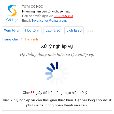
TỬ VI CỔ HỌC
Nhóm nghiên cứu tử vi chuyên sâu.
Hotline tư vấn dịch vụ:
0817.505.493
.
Email:
Tuvancohoc@gmail.com
.
Xem tử vi
Học tử vi
Lập lá số
Lịch lá số
Trang chủ
Tiện ích
Xử lý nghiệp vụ
Hệ thống đang thực hiện xử lý nghiệp vụ.
Chờ
63
giây để hệ thống thực hiện xử lý ...
Việc xử lý nghiệp vụ cần thời gian thực hiện. Bạn vui lòng chờ đợi ít
phút để hệ thống hoàn thành yêu cầu.