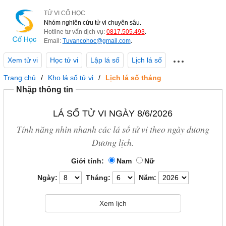
TỬ VI CỔ HỌC
Nhóm nghiên cứu tử vi chuyên sâu.
Hotline tư vấn dịch vụ:
0817.505.493
.
Email:
Tuvancohoc@gmail.com
.
Xem tử vi
Học tử vi
Lập lá số
Lịch lá số
Trang chủ
Kho lá số tử vi
Lịch lá số tháng
Nhập thông tin
LÁ SỐ TỬ VI NGÀY 8/6/2026
Tính năng nhìn nhanh các lá số tử vi theo ngày dương
Dương lịch.
Giới tính:
Nam
Nữ
Ngày:
Tháng:
Năm: