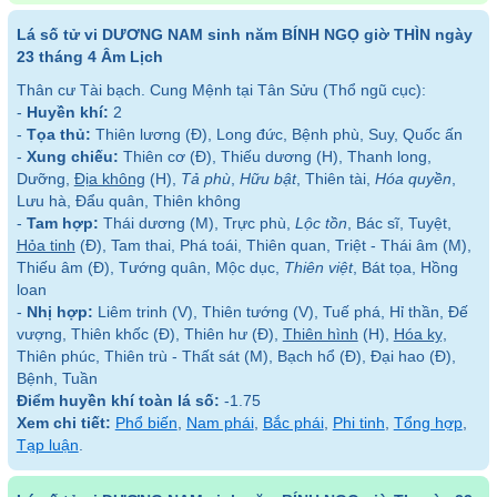
Lá số tử vi DƯƠNG NAM sinh năm BÍNH NGỌ giờ THÌN ngày
23 tháng 4 Âm Lịch
Thân cư Tài bạch. Cung Mệnh tại Tân Sửu (Thổ ngũ cục):
-
Huyền khí:
2
-
Tọa thủ:
Thiên lương (Đ), Long đức, Bệnh phù, Suy, Quốc ấn
-
Xung chiếu:
Thiên cơ (Đ), Thiếu dương (H), Thanh long,
Dưỡng,
Địa không
(H),
Tả phù
,
Hữu bật
, Thiên tài,
Hóa quyền
,
Lưu hà, Đẩu quân, Thiên không
-
Tam hợp:
Thái dương (M), Trực phù,
Lộc tồn
, Bác sĩ, Tuyệt,
Hỏa tinh
(Đ), Tam thai, Phá toái, Thiên quan, Triệt - Thái âm (M),
Thiếu âm (Đ), Tướng quân, Mộc dục,
Thiên việt
, Bát tọa, Hồng
loan
-
Nhị hợp:
Liêm trinh (V), Thiên tướng (V), Tuế phá, Hỉ thần, Đế
vượng, Thiên khốc (Đ), Thiên hư (Đ),
Thiên hình
(H),
Hóa kỵ
,
Thiên phúc, Thiên trù - Thất sát (M), Bạch hổ (Đ), Đại hao (Đ),
Bệnh, Tuần
Điểm huyền khí toàn lá số:
-1.75
Xem chi tiết:
Phổ biến
,
Nam phái
,
Bắc phái
,
Phi tinh
,
Tổng hợp
,
Tạp luận
.