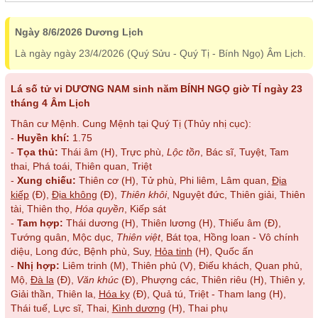
Ngày 8/6/2026 Dương Lịch
Là ngày ngày 23/4/2026 (Quý Sửu - Quý Tị - Bính Ngọ) Âm Lịch.
Lá số tử vi DƯƠNG NAM sinh năm BÍNH NGỌ giờ TÍ ngày 23
tháng 4 Âm Lịch
Thân cư Mệnh. Cung Mệnh tại Quý Tị (Thủy nhị cục):
-
Huyền khí:
1.75
-
Tọa thủ:
Thái âm (H), Trực phù,
Lộc tồn
, Bác sĩ, Tuyệt, Tam
thai, Phá toái, Thiên quan, Triệt
-
Xung chiếu:
Thiên cơ (H), Tử phù, Phi liêm, Lâm quan,
Địa
kiếp
(Đ),
Địa không
(Đ),
Thiên khôi
, Nguyệt đức, Thiên giải, Thiên
tài, Thiên thọ,
Hóa quyền
, Kiếp sát
-
Tam hợp:
Thái dương (H), Thiên lương (H), Thiếu âm (Đ),
Tướng quân, Mộc dục,
Thiên việt
, Bát tọa, Hồng loan - Vô chính
diệu, Long đức, Bệnh phù, Suy,
Hỏa tinh
(H), Quốc ấn
-
Nhị hợp:
Liêm trinh (M), Thiên phủ (V), Điếu khách, Quan phủ,
Mộ,
Đà la
(Đ),
Văn khúc
(Đ), Phượng các, Thiên riêu (H), Thiên y,
Giải thần, Thiên la,
Hóa kỵ
(Đ), Quả tú, Triệt - Tham lang (H),
Thái tuế, Lực sĩ, Thai,
Kình dương
(H), Thai phụ