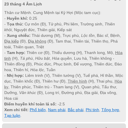
23 tháng 4 Âm Lịch
Thân cư Mệnh. Cung Mệnh tại Kỷ Hợi (Mộc tam cục):
-
Huyền khí:
0.25
-
Tọa thủ:
Cự môn (Đ), Tử phù, Phi liêm, Trường sinh,
Thiên
khôi
, Nguyệt đức, Thiên giải, Kiếp sát
-
Xung chiếu:
Thái dương (M), Trực phù,
Lộc tồn
, Bác sĩ, Bệnh,
Địa kiếp
(Đ),
Địa không
(Đ), Tam thai, Thiên tài, Thiên thọ, Phá
toái, Thiên quan, Triệt
-
Tam hợp:
Thiên cơ (Đ), Thiếu dương (H), Thanh long, Mộ,
Hỏa
tinh
(H),
Tả phù
,
Hữu bật
,
Hóa quyền
, Lưu hà, Thiên không -
Thiên đồng (Đ), Phúc đức, Phục binh, Đế vượng, Thiên đức, Đào
hoa, Thiên hỉ,
Hóa lộc
, Tuần
-
Nhị hợp:
Liêm trinh (V), Thiên tướng (V), Tuế phá, Hỉ thần, Mộc
dục, Thiên khốc (Đ), Thiên hư (Đ),
Thiên hình
(H), Thai phụ,
Hóa
kỵ
, Thiên phúc, Thiên trù - Tham lang (V), Quan phù, Tấu thư,
Dưỡng,
Văn khúc
(Đ), Long trì, Đường phù, Địa giải, Địa võng,
Hoa cái
Điểm huyền khí toàn lá số:
-2.5
Xem chi tiết:
Phổ biến
,
Nam phái
,
Bắc phái
,
Phi tinh
,
Tổng hợp
,
Tạp luận
.