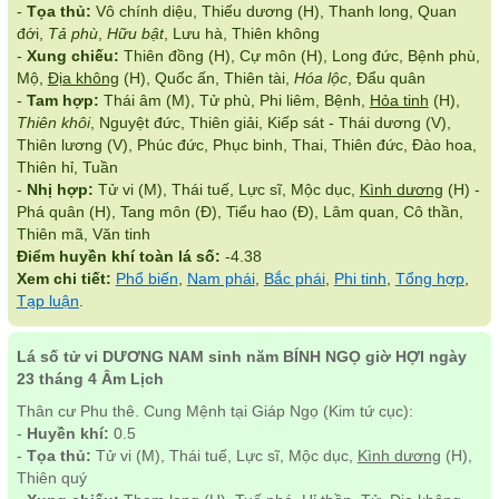
-
Tọa thủ:
Vô chính diệu, Thiếu dương (H), Thanh long, Quan
đới,
Tả phù
,
Hữu bật
, Lưu hà, Thiên không
-
Xung chiếu:
Thiên đồng (H), Cự môn (H), Long đức, Bệnh phù,
Mộ,
Địa không
(H), Quốc ấn, Thiên tài,
Hóa lộc
, Đẩu quân
-
Tam hợp:
Thái âm (M), Tử phù, Phi liêm, Bệnh,
Hỏa tinh
(H),
Thiên khôi
, Nguyệt đức, Thiên giải, Kiếp sát - Thái dương (V),
Thiên lương (V), Phúc đức, Phục binh, Thai, Thiên đức, Đào hoa,
Thiên hỉ, Tuần
-
Nhị hợp:
Tử vi (M), Thái tuế, Lực sĩ, Mộc dục,
Kình dương
(H) -
Phá quân (H), Tang môn (Đ), Tiểu hao (Đ), Lâm quan, Cô thần,
Thiên mã, Văn tinh
Điểm huyền khí toàn lá số:
-4.38
Xem chi tiết:
Phổ biến
,
Nam phái
,
Bắc phái
,
Phi tinh
,
Tổng hợp
,
Tạp luận
.
Lá số tử vi DƯƠNG NAM sinh năm BÍNH NGỌ giờ HỢI ngày
23 tháng 4 Âm Lịch
Thân cư Phu thê. Cung Mệnh tại Giáp Ngọ (Kim tứ cục):
-
Huyền khí:
0.5
-
Tọa thủ:
Tử vi (M), Thái tuế, Lực sĩ, Mộc dục,
Kình dương
(H),
Thiên quý