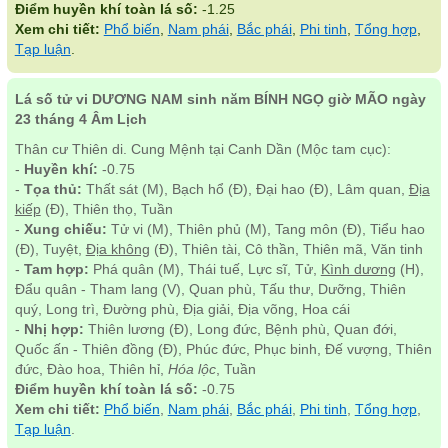
Điểm huyền khí toàn lá số:
-1.25
Xem chi tiết:
Phổ biến
,
Nam phái
,
Bắc phái
,
Phi tinh
,
Tổng hợp
,
Tạp luận
.
Lá số tử vi DƯƠNG NAM sinh năm BÍNH NGỌ giờ MÃO ngày
23 tháng 4 Âm Lịch
Thân cư Thiên di. Cung Mệnh tại Canh Dần (Mộc tam cục):
-
Huyền khí:
-0.75
-
Tọa thủ:
Thất sát (M), Bạch hổ (Đ), Đại hao (Đ), Lâm quan,
Địa
kiếp
(Đ), Thiên thọ, Tuần
-
Xung chiếu:
Tử vi (M), Thiên phủ (M), Tang môn (Đ), Tiểu hao
(Đ), Tuyệt,
Địa không
(Đ), Thiên tài, Cô thần, Thiên mã, Văn tinh
-
Tam hợp:
Phá quân (M), Thái tuế, Lực sĩ, Tử,
Kình dương
(H),
Đẩu quân - Tham lang (V), Quan phù, Tấu thư, Dưỡng, Thiên
quý, Long trì, Đường phù, Địa giải, Địa võng, Hoa cái
-
Nhị hợp:
Thiên lương (Đ), Long đức, Bệnh phù, Quan đới,
Quốc ấn - Thiên đồng (Đ), Phúc đức, Phục binh, Đế vượng, Thiên
đức, Đào hoa, Thiên hỉ,
Hóa lộc
, Tuần
Điểm huyền khí toàn lá số:
-0.75
Xem chi tiết:
Phổ biến
,
Nam phái
,
Bắc phái
,
Phi tinh
,
Tổng hợp
,
Tạp luận
.