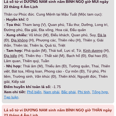
Lá số tử vi DƯƠNG NAM sinh năm BÍNH NGỌ giờ MÙI ngày
23 tháng 4 Âm Lịch
Thân cư Phúc đức. Cung Mệnh tại Mậu Tuất (Mộc tam cục):
-
Huyền khí:
0
-
Tọa thủ:
Tham lang (V), Quan phù, Tấu thư, Dưỡng, Long trì,
Đường phù, Địa giải, Địa võng, Hoa cái, Đẩu quân
-
Xung chiếu:
Vũ khúc (M), Điếu khách, Quan phủ, Suy,
Đà la
(Đ),
Địa không
(H), Phượng các, Thiên riêu (H), Thiên y, Giải
thần, Thiên tài, Thiên la, Quả tú, Triệt
-
Tam hợp:
Phá quân (M), Thái tuế, Lực sĩ, Tử,
Kình dương
(H),
Địa kiếp
(H), Thiên thọ - Thất sát (M), Bạch hổ (Đ), Đại hao (Đ),
Lâm quan, Thiên quý, Tuần
-
Nhị hợp:
Thái âm (M), Thiếu âm (Đ), Tướng quân, Thai,
Thiên
việt
, Bát tọa, Hồng loan, Phong cáo - Cự môn (Đ), Tử phù, Phi
liêm, Trường sinh,
Văn khúc
(Đ),
Thiên khôi
, Nguyệt đức, Thiên
giải, Kiếp sát
Điểm huyền khí toàn lá số:
-1.75
Xem chi tiết:
Phổ biến
,
Nam phái
,
Bắc phái
,
Phi tinh
,
Tổng hợp
,
Tạp luận
.
Lá số tử vi DƯƠNG NAM sinh năm BÍNH NGỌ giờ THÂN ngày
23 tháng 4 Âm Lịch