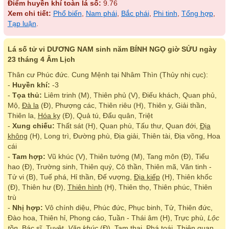
Điểm huyền khí toàn lá số:
9.76
Xem chi tiết:
Phổ biến
,
Nam phái
,
Bắc phái
,
Phi tinh
,
Tổng hợp
,
Tạp luận
.
Lá số tử vi DƯƠNG NAM sinh năm BÍNH NGỌ giờ SỬU ngày
23 tháng 4 Âm Lịch
Thân cư Phúc đức. Cung Mệnh tại Nhâm Thìn (Thủy nhị cục):
-
Huyền khí:
-3
-
Tọa thủ:
Liêm trinh (M), Thiên phủ (V), Điếu khách, Quan phủ,
Mộ,
Đà la
(Đ), Phượng các, Thiên riêu (H), Thiên y, Giải thần,
Thiên la,
Hóa kỵ
(Đ), Quả tú, Đẩu quân, Triệt
-
Xung chiếu:
Thất sát (H), Quan phù, Tấu thư, Quan đới,
Địa
không
(H), Long trì, Đường phù, Địa giải, Thiên tài, Địa võng, Hoa
cái
-
Tam hợp:
Vũ khúc (V), Thiên tướng (M), Tang môn (Đ), Tiểu
hao (Đ), Trường sinh, Thiên quý, Cô thần, Thiên mã, Văn tinh -
Tử vi (B), Tuế phá, Hỉ thần, Đế vượng,
Địa kiếp
(H), Thiên khốc
(Đ), Thiên hư (Đ),
Thiên hình
(H), Thiên thọ, Thiên phúc, Thiên
trù
-
Nhị hợp:
Vô chính diệu, Phúc đức, Phục binh, Tử, Thiên đức,
Đào hoa, Thiên hỉ, Phong cáo, Tuần - Thái âm (H), Trực phù,
Lộc
tồn
, Bác sĩ, Tuyệt,
Văn khúc
(Đ), Tam thai, Phá toái, Thiên quan,