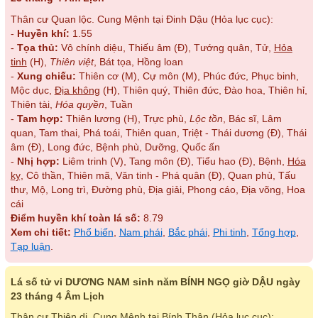
Thân cư Quan lộc. Cung Mệnh tại Đinh Dậu (Hỏa lục cục):
-
Huyền khí:
1.55
-
Tọa thủ:
Vô chính diệu, Thiếu âm (Đ), Tướng quân, Tử,
Hỏa
tinh
(H),
Thiên việt
, Bát tọa, Hồng loan
-
Xung chiếu:
Thiên cơ (M), Cự môn (M), Phúc đức, Phục binh,
Mộc dục,
Địa không
(H), Thiên quý, Thiên đức, Đào hoa, Thiên hỉ,
Thiên tài,
Hóa quyền
, Tuần
-
Tam hợp:
Thiên lương (H), Trực phù,
Lộc tồn
, Bác sĩ, Lâm
quan, Tam thai, Phá toái, Thiên quan, Triệt - Thái dương (Đ), Thái
âm (Đ), Long đức, Bệnh phù, Dưỡng, Quốc ấn
-
Nhị hợp:
Liêm trinh (V), Tang môn (Đ), Tiểu hao (Đ), Bệnh,
Hóa
kỵ
, Cô thần, Thiên mã, Văn tinh - Phá quân (Đ), Quan phù, Tấu
thư, Mộ, Long trì, Đường phù, Địa giải, Phong cáo, Địa võng, Hoa
cái
Điểm huyền khí toàn lá số:
8.79
Xem chi tiết:
Phổ biến
,
Nam phái
,
Bắc phái
,
Phi tinh
,
Tổng hợp
,
Tạp luận
.
Lá số tử vi DƯƠNG NAM sinh năm BÍNH NGỌ giờ DẬU ngày
23 tháng 4 Âm Lịch
Thân cư Thiên di. Cung Mệnh tại Bính Thân (Hỏa lục cục):