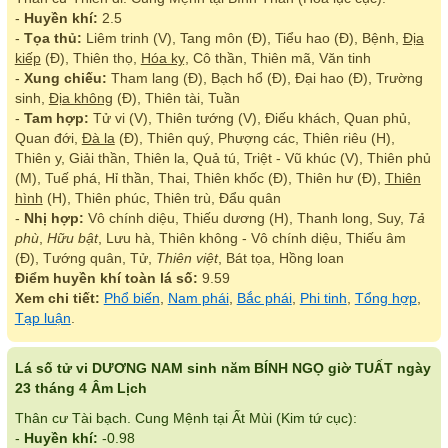
-
Huyền khí:
2.5
-
Tọa thủ:
Liêm trinh (V), Tang môn (Đ), Tiểu hao (Đ), Bệnh,
Địa
kiếp
(Đ), Thiên thọ,
Hóa kỵ
, Cô thần, Thiên mã, Văn tinh
-
Xung chiếu:
Tham lang (Đ), Bạch hổ (Đ), Đại hao (Đ), Trường
sinh,
Địa không
(Đ), Thiên tài, Tuần
-
Tam hợp:
Tử vi (V), Thiên tướng (V), Điếu khách, Quan phủ,
Quan đới,
Đà la
(Đ), Thiên quý, Phượng các, Thiên riêu (H),
Thiên y, Giải thần, Thiên la, Quả tú, Triệt - Vũ khúc (V), Thiên phủ
(M), Tuế phá, Hỉ thần, Thai, Thiên khốc (Đ), Thiên hư (Đ),
Thiên
hình
(H), Thiên phúc, Thiên trù, Đẩu quân
-
Nhị hợp:
Vô chính diệu, Thiếu dương (H), Thanh long, Suy,
Tả
phù
,
Hữu bật
, Lưu hà, Thiên không - Vô chính diệu, Thiếu âm
(Đ), Tướng quân, Tử,
Thiên việt
, Bát tọa, Hồng loan
Điểm huyền khí toàn lá số:
9.59
Xem chi tiết:
Phổ biến
,
Nam phái
,
Bắc phái
,
Phi tinh
,
Tổng hợp
,
Tạp luận
.
Lá số tử vi DƯƠNG NAM sinh năm BÍNH NGỌ giờ TUẤT ngày
23 tháng 4 Âm Lịch
Thân cư Tài bạch. Cung Mệnh tại Ất Mùi (Kim tứ cục):
-
Huyền khí:
-0.98