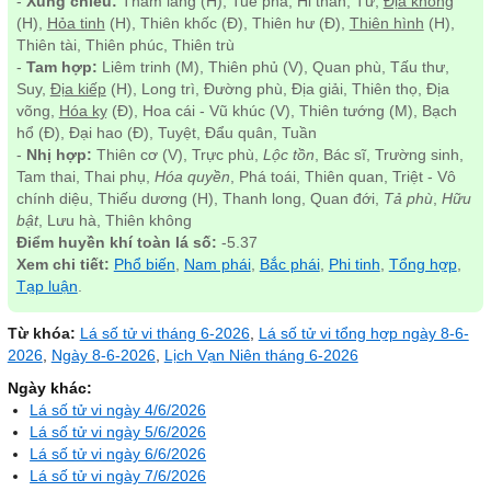
-
Xung chiếu:
Tham lang (H), Tuế phá, Hỉ thần, Tử,
Địa không
(H),
Hỏa tinh
(H), Thiên khốc (Đ), Thiên hư (Đ),
Thiên hình
(H),
Thiên tài, Thiên phúc, Thiên trù
-
Tam hợp:
Liêm trinh (M), Thiên phủ (V), Quan phù, Tấu thư,
Suy,
Địa kiếp
(H), Long trì, Đường phù, Địa giải, Thiên thọ, Địa
võng,
Hóa kỵ
(Đ), Hoa cái - Vũ khúc (V), Thiên tướng (M), Bạch
hổ (Đ), Đại hao (Đ), Tuyệt, Đẩu quân, Tuần
-
Nhị hợp:
Thiên cơ (V), Trực phù,
Lộc tồn
, Bác sĩ, Trường sinh,
Tam thai, Thai phụ,
Hóa quyền
, Phá toái, Thiên quan, Triệt - Vô
chính diệu, Thiếu dương (H), Thanh long, Quan đới,
Tả phù
,
Hữu
bật
, Lưu hà, Thiên không
Điểm huyền khí toàn lá số:
-5.37
Xem chi tiết:
Phổ biến
,
Nam phái
,
Bắc phái
,
Phi tinh
,
Tổng hợp
,
Tạp luận
.
Từ khóa:
Lá số tử vi tháng 6-2026
,
Lá số tử vi tổng hợp ngày 8-6-
2026
,
Ngày 8-6-2026
,
Lịch Vạn Niên tháng 6-2026
Ngày khác:
Lá số tử vi ngày 4/6/2026
Lá số tử vi ngày 5/6/2026
Lá số tử vi ngày 6/6/2026
Lá số tử vi ngày 7/6/2026