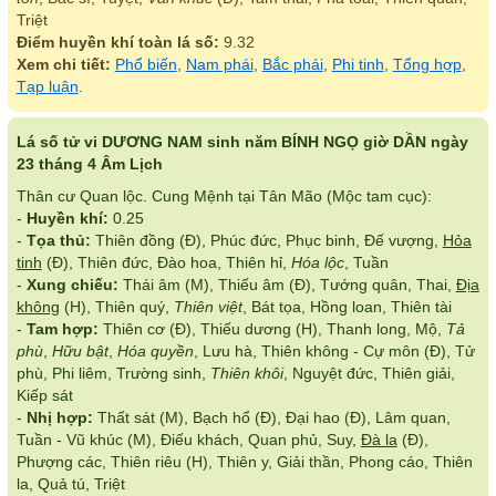
Triệt
Điểm huyền khí toàn lá số:
9.32
Xem chi tiết:
Phổ biến
,
Nam phái
,
Bắc phái
,
Phi tinh
,
Tổng hợp
,
Tạp luận
.
Lá số tử vi DƯƠNG NAM sinh năm BÍNH NGỌ giờ DẦN ngày
23 tháng 4 Âm Lịch
Thân cư Quan lộc. Cung Mệnh tại Tân Mão (Mộc tam cục):
-
Huyền khí:
0.25
-
Tọa thủ:
Thiên đồng (Đ), Phúc đức, Phục binh, Đế vượng,
Hỏa
tinh
(Đ), Thiên đức, Đào hoa, Thiên hỉ,
Hóa lộc
, Tuần
-
Xung chiếu:
Thái âm (M), Thiếu âm (Đ), Tướng quân, Thai,
Địa
không
(H), Thiên quý,
Thiên việt
, Bát tọa, Hồng loan, Thiên tài
-
Tam hợp:
Thiên cơ (Đ), Thiếu dương (H), Thanh long, Mộ,
Tả
phù
,
Hữu bật
,
Hóa quyền
, Lưu hà, Thiên không - Cự môn (Đ), Tử
phù, Phi liêm, Trường sinh,
Thiên khôi
, Nguyệt đức, Thiên giải,
Kiếp sát
-
Nhị hợp:
Thất sát (M), Bạch hổ (Đ), Đại hao (Đ), Lâm quan,
Tuần - Vũ khúc (M), Điếu khách, Quan phủ, Suy,
Đà la
(Đ),
Phượng các, Thiên riêu (H), Thiên y, Giải thần, Phong cáo, Thiên
la, Quả tú, Triệt