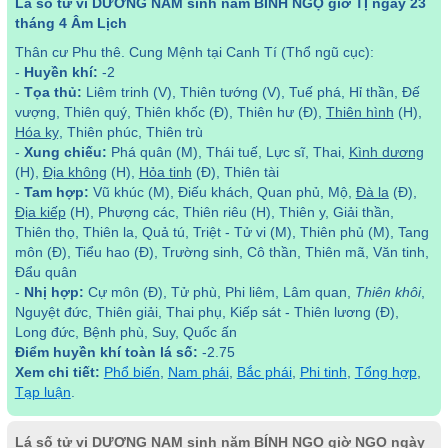
Lá số tử vi DƯƠNG NAM sinh năm BÍNH NGỌ giờ TỊ ngày 23
tháng 4 Âm Lịch
Thân cư Phu thê. Cung Mệnh tại Canh Tí (Thổ ngũ cục):
-
Huyền khí:
-2
-
Tọa thủ:
Liêm trinh (V), Thiên tướng (V), Tuế phá, Hỉ thần, Đế
vượng, Thiên quý, Thiên khốc (Đ), Thiên hư (Đ),
Thiên hình
(H),
Hóa kỵ
, Thiên phúc, Thiên trù
-
Xung chiếu:
Phá quân (M), Thái tuế, Lực sĩ, Thai,
Kình dương
(H),
Địa không
(H),
Hỏa tinh
(Đ), Thiên tài
-
Tam hợp:
Vũ khúc (M), Điếu khách, Quan phủ, Mộ,
Đà la
(Đ),
Địa kiếp
(H), Phượng các, Thiên riêu (H), Thiên y, Giải thần,
Thiên thọ, Thiên la, Quả tú, Triệt - Tử vi (M), Thiên phủ (M), Tang
môn (Đ), Tiểu hao (Đ), Trường sinh, Cô thần, Thiên mã, Văn tinh,
Đẩu quân
-
Nhị hợp:
Cự môn (Đ), Tử phù, Phi liêm, Lâm quan,
Thiên khôi
,
Nguyệt đức, Thiên giải, Thai phụ, Kiếp sát - Thiên lương (Đ),
Long đức, Bệnh phù, Suy, Quốc ấn
Điểm huyền khí toàn lá số:
-2.75
Xem chi tiết:
Phổ biến
,
Nam phái
,
Bắc phái
,
Phi tinh
,
Tổng hợp
,
Tạp luận
.
Lá số tử vi DƯƠNG NAM sinh năm BÍNH NGỌ giờ NGỌ ngày