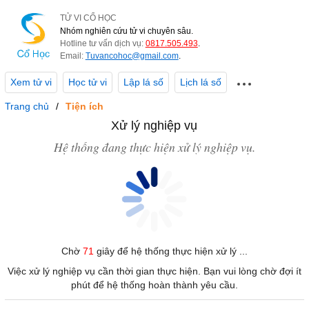
TỬ VI CỔ HỌC
Nhóm nghiên cứu tử vi chuyên sâu.
Hotline tư vấn dịch vụ:
0817.505.493
.
Email:
Tuvancohoc@gmail.com
.
Xem tử vi
Học tử vi
Lập lá số
Lịch lá số
Trang chủ
Tiện ích
Xử lý nghiệp vụ
Hệ thống đang thực hiện xử lý nghiệp vụ.
Chờ
71
giây để hệ thống thực hiện xử lý ...
Việc xử lý nghiệp vụ cần thời gian thực hiện. Bạn vui lòng chờ đợi ít
phút để hệ thống hoàn thành yêu cầu.