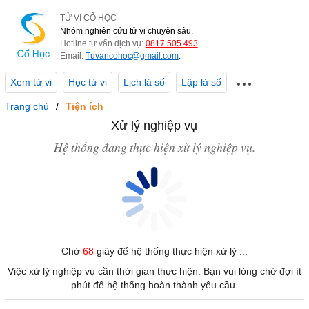
TỬ VI CỔ HỌC
Nhóm nghiên cứu tử vi chuyên sâu.
Hotline tư vấn dịch vụ:
0817.505.493
.
Email:
Tuvancohoc@gmail.com
.
Xem tử vi
Học tử vi
Lịch lá số
Lập lá số
Trang chủ
Tiện ích
Xử lý nghiệp vụ
Hệ thống đang thực hiện xử lý nghiệp vụ.
Chờ
68
giây để hệ thống thực hiện xử lý ...
Việc xử lý nghiệp vụ cần thời gian thực hiện. Bạn vui lòng chờ đợi ít
phút để hệ thống hoàn thành yêu cầu.