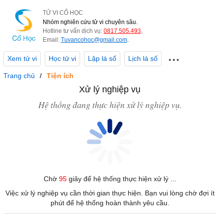
TỬ VI CỔ HỌC
Nhóm nghiên cứu tử vi chuyên sâu.
Hotline tư vấn dịch vụ:
0817.505.493
.
Email:
Tuvancohoc@gmail.com
.
Xem tử vi
Học tử vi
Lập lá số
Lịch lá số
Trang chủ
Tiện ích
Xử lý nghiệp vụ
Hệ thống đang thực hiện xử lý nghiệp vụ.
Chờ
95
giây để hệ thống thực hiện xử lý ...
Việc xử lý nghiệp vụ cần thời gian thực hiện. Bạn vui lòng chờ đợi ít
phút để hệ thống hoàn thành yêu cầu.