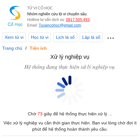
TỬ VI CỔ HỌC
Nhóm nghiên cứu tử vi chuyên sâu.
Hotline tư vấn dịch vụ:
0817.505.493
.
Email:
Tuvancohoc@gmail.com
.
Xem tử vi
Học tử vi
Lịch lá số
Lập lá số
Trang chủ
Tiện ích
Xử lý nghiệp vụ
Hệ thống đang thực hiện xử lý nghiệp vụ.
Chờ
73
giây để hệ thống thực hiện xử lý ...
Việc xử lý nghiệp vụ cần thời gian thực hiện. Bạn vui lòng chờ đợi ít
phút để hệ thống hoàn thành yêu cầu.