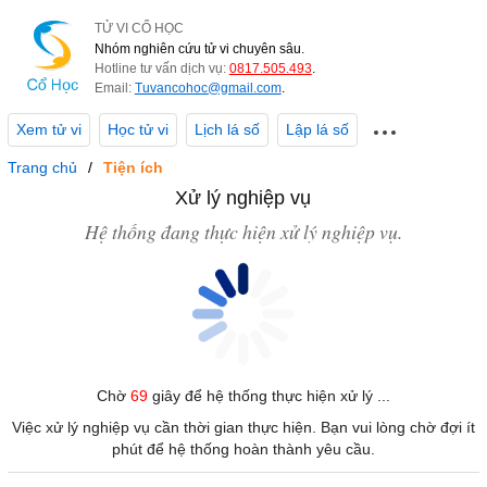
TỬ VI CỔ HỌC
Nhóm nghiên cứu tử vi chuyên sâu.
Hotline tư vấn dịch vụ:
0817.505.493
.
Email:
Tuvancohoc@gmail.com
.
Xem tử vi
Học tử vi
Lịch lá số
Lập lá số
Trang chủ
Tiện ích
Xử lý nghiệp vụ
Hệ thống đang thực hiện xử lý nghiệp vụ.
Chờ
69
giây để hệ thống thực hiện xử lý ...
Việc xử lý nghiệp vụ cần thời gian thực hiện. Bạn vui lòng chờ đợi ít
phút để hệ thống hoàn thành yêu cầu.