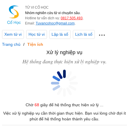
TỬ VI CỔ HỌC
Nhóm nghiên cứu tử vi chuyên sâu.
Hotline tư vấn dịch vụ:
0817.505.493
.
Email:
Tuvancohoc@gmail.com
.
Xem tử vi
Học tử vi
Lập lá số
Lịch lá số
Trang chủ
Tiện ích
Xử lý nghiệp vụ
Hệ thống đang thực hiện xử lý nghiệp vụ.
Chờ
68
giây để hệ thống thực hiện xử lý ...
Việc xử lý nghiệp vụ cần thời gian thực hiện. Bạn vui lòng chờ đợi ít
phút để hệ thống hoàn thành yêu cầu.