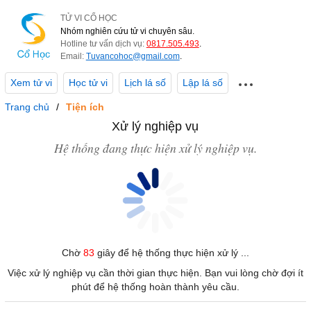
TỬ VI CỔ HỌC
Nhóm nghiên cứu tử vi chuyên sâu.
Hotline tư vấn dịch vụ:
0817.505.493
.
Email:
Tuvancohoc@gmail.com
.
Xem tử vi
Học tử vi
Lịch lá số
Lập lá số
Trang chủ
Tiện ích
Xử lý nghiệp vụ
Hệ thống đang thực hiện xử lý nghiệp vụ.
Chờ
83
giây để hệ thống thực hiện xử lý ...
Việc xử lý nghiệp vụ cần thời gian thực hiện. Bạn vui lòng chờ đợi ít
phút để hệ thống hoàn thành yêu cầu.