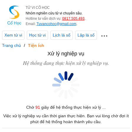
TỬ VI CỔ HỌC
Nhóm nghiên cứu tử vi chuyên sâu.
Hotline tư vấn dịch vụ:
0817.505.493
.
Email:
Tuvancohoc@gmail.com
.
Xem tử vi
Học tử vi
Lịch lá số
Lập lá số
Trang chủ
Tiện ích
Xử lý nghiệp vụ
Hệ thống đang thực hiện xử lý nghiệp vụ.
Chờ
91
giây để hệ thống thực hiện xử lý ...
Việc xử lý nghiệp vụ cần thời gian thực hiện. Bạn vui lòng chờ đợi ít
phút để hệ thống hoàn thành yêu cầu.