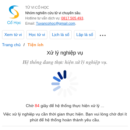
TỬ VI CỔ HỌC
Nhóm nghiên cứu tử vi chuyên sâu.
Hotline tư vấn dịch vụ:
0817.505.493
.
Email:
Tuvancohoc@gmail.com
.
Xem tử vi
Học tử vi
Lịch lá số
Lập lá số
Trang chủ
Tiện ích
Xử lý nghiệp vụ
Hệ thống đang thực hiện xử lý nghiệp vụ.
Chờ
84
giây để hệ thống thực hiện xử lý ...
Việc xử lý nghiệp vụ cần thời gian thực hiện. Bạn vui lòng chờ đợi ít
phút để hệ thống hoàn thành yêu cầu.