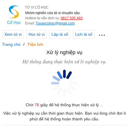
TỬ VI CỔ HỌC
Nhóm nghiên cứu tử vi chuyên sâu.
Hotline tư vấn dịch vụ:
0817.505.493
.
Email:
Tuvancohoc@gmail.com
.
Xem tử vi
Học tử vi
Lập lá số
Lịch lá số
Trang chủ
Tiện ích
Xử lý nghiệp vụ
Hệ thống đang thực hiện xử lý nghiệp vụ.
Chờ
76
giây để hệ thống thực hiện xử lý ...
Việc xử lý nghiệp vụ cần thời gian thực hiện. Bạn vui lòng chờ đợi ít
phút để hệ thống hoàn thành yêu cầu.