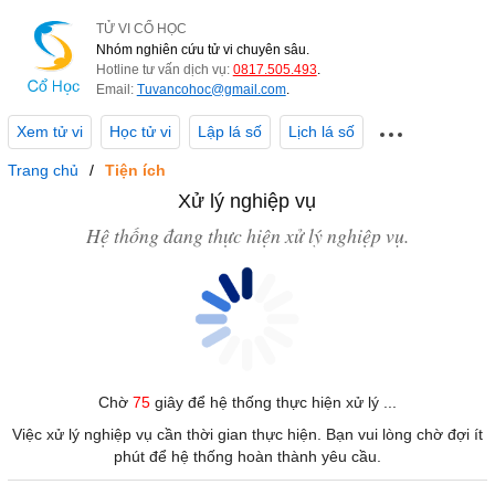
TỬ VI CỔ HỌC
Nhóm nghiên cứu tử vi chuyên sâu.
Hotline tư vấn dịch vụ:
0817.505.493
.
Email:
Tuvancohoc@gmail.com
.
Xem tử vi
Học tử vi
Lập lá số
Lịch lá số
Trang chủ
Tiện ích
Xử lý nghiệp vụ
Hệ thống đang thực hiện xử lý nghiệp vụ.
Chờ
75
giây để hệ thống thực hiện xử lý ...
Việc xử lý nghiệp vụ cần thời gian thực hiện. Bạn vui lòng chờ đợi ít
phút để hệ thống hoàn thành yêu cầu.