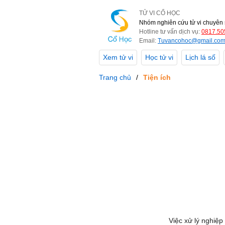
TỬ VI CỔ HỌC
Nhóm nghiên cứu tử vi chuyên 
Hotline tư vấn dịch vụ:
0817.50
Email:
Tuvancohoc@gmail.co
Xem tử vi
Học tử vi
Lịch lá số
Trang chủ
Tiện ích
Việc xử lý nghiệp