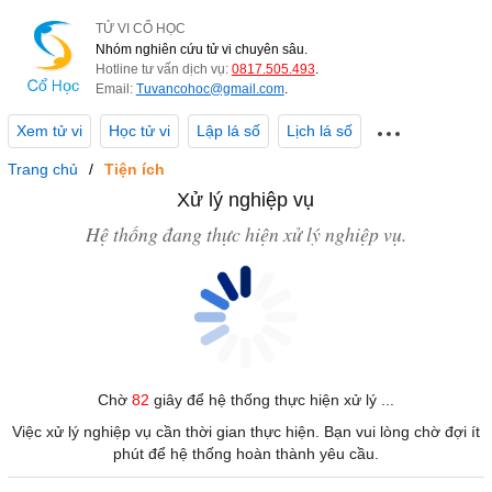
TỬ VI CỔ HỌC
Nhóm nghiên cứu tử vi chuyên sâu.
Hotline tư vấn dịch vụ:
0817.505.493
.
Email:
Tuvancohoc@gmail.com
.
Xem tử vi
Học tử vi
Lập lá số
Lịch lá số
Trang chủ
Tiện ích
Xử lý nghiệp vụ
Hệ thống đang thực hiện xử lý nghiệp vụ.
Chờ
82
giây để hệ thống thực hiện xử lý ...
Việc xử lý nghiệp vụ cần thời gian thực hiện. Bạn vui lòng chờ đợi ít
phút để hệ thống hoàn thành yêu cầu.