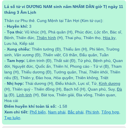
Lá số tử vi DƯƠNG NAM sinh năm NHÂM DẦN giờ TỊ ngày 11
tháng 3 Âm Lịch
Thân cư Phu thê. Cung Mệnh tại Tân Hợi (Kim tứ cục):
-
Huyền khí:
3
-
Tọa thủ:
Vũ khúc (H), Phá quân (H), Phúc đức,
Lộc tồn
, Bác sĩ,
Bệnh, Thiên đức,
Thiên hình
(H), Thai phụ, Thiên thọ,
Hóa kỵ
,
Lưu hà, Kiếp sát
-
Xung chiếu:
Thiên tướng (Đ), Thiếu âm (H), Phi liêm, Trường
sinh,
Văn xương
(Đ),
Thiên việt
, Cô thần, Đẩu quân, Tuần
-
Tam hợp:
Liêm trinh (Đ), Thất sát (Đ), Tử phù, Bệnh phù, Quan
đới, Nguyệt đức, Quốc ấn, Thiên hỉ, Phong cáo - Tử vi (B), Tham
lang (H), Thiếu dương (Đ), Tướng quân, Thai,
Thiên khôi
, Thiên
riêu (Đ), Thiên y, Đào hoa,
Hóa quyền
, Thiên không, Triệt
-
Nhị hợp:
Thái dương (H), Điếu khách, Lực sĩ, Tử,
Kình dương
(H), Thiên quý - Thiên đồng (H), Bạch hổ (H), Quan phủ, Suy,
Đà
la
(Đ),
Linh tinh
(H), Bát tọa, Thiên giải, Địa võng, Thiên quan,
Hoa cái
Điểm huyền khí toàn lá số:
-1.58
Xem chi tiết:
Phổ biến
,
Nam phái
,
Bắc phái
,
Phi tinh
,
Tổng hợp
,
Tạp luận
.