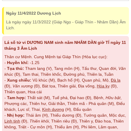
Ngày 11/4/2022 Dương Lịch
Là ngày ngày 11/3/2022 (Giáp Ngọ - Giáp Thìn - Nhâm Dần) Âm
Lịch.
Lá số tử vi DƯƠNG NAM sinh năm NHÂM DẦN giờ TÍ ngày 11
tháng 3 Âm Lịch
Thân cư Mệnh. Cung Mệnh tại Giáp Thìn (Hỏa lục cục):
-
Huyền khí:
-1.25
-
Tọa thủ:
Tham lang (V), Tang môn (H), Tấu thư, Quan đới,
Văn
khúc
(Đ), Tam thai, Thiên khốc, Đường phù, Thiên la, Tuần
-
Xung chiếu:
Vũ khúc (M), Bạch hổ (H), Quan phủ, Mộ,
Đà la
(Đ),
Văn xương
(Đ), Bát tọa, Thiên giải, Địa võng,
Hóa kỵ
(Đ),
Thiên quan, Hoa cái
-
Tam hợp:
Thất sát (M), Tuế phá, Đại hao (Đ), Bệnh,
Hữu bật
,
Phượng các, Thiên hư, Giải thần, Thiên mã - Phá quân (M), Điếu
khách, Lực sĩ, Thai,
Kình dương
(H), Đẩu quân
-
Nhị hợp:
Thái âm (H), Thiếu dương (Đ), Tướng quân, Mộc dục,
Linh tinh
(Đ),
Thiên khôi
, Thiên riêu (Đ), Thiên y, Đào hoa, Thiên
không, Triệt - Cự môn (H), Thiếu âm (H), Phi liêm, Lâm quan,