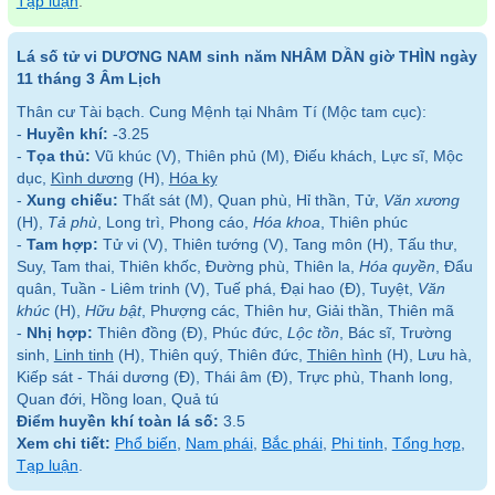
Tạp luận
.
Lá số tử vi DƯƠNG NAM sinh năm NHÂM DẦN giờ THÌN ngày
11 tháng 3 Âm Lịch
Thân cư Tài bạch. Cung Mệnh tại Nhâm Tí (Mộc tam cục):
-
Huyền khí:
-3.25
-
Tọa thủ:
Vũ khúc (V), Thiên phủ (M), Điếu khách, Lực sĩ, Mộc
dục,
Kình dương
(H),
Hóa kỵ
-
Xung chiếu:
Thất sát (M), Quan phù, Hỉ thần, Tử,
Văn xương
(H),
Tả phù
, Long trì, Phong cáo,
Hóa khoa
, Thiên phúc
-
Tam hợp:
Tử vi (V), Thiên tướng (V), Tang môn (H), Tấu thư,
Suy, Tam thai, Thiên khốc, Đường phù, Thiên la,
Hóa quyền
, Đẩu
quân, Tuần - Liêm trinh (V), Tuế phá, Đại hao (Đ), Tuyệt,
Văn
khúc
(H),
Hữu bật
, Phượng các, Thiên hư, Giải thần, Thiên mã
-
Nhị hợp:
Thiên đồng (Đ), Phúc đức,
Lộc tồn
, Bác sĩ, Trường
sinh,
Linh tinh
(H), Thiên quý, Thiên đức,
Thiên hình
(H), Lưu hà,
Kiếp sát - Thái dương (Đ), Thái âm (Đ), Trực phù, Thanh long,
Quan đới, Hồng loan, Quả tú
Điểm huyền khí toàn lá số:
3.5
Xem chi tiết:
Phổ biến
,
Nam phái
,
Bắc phái
,
Phi tinh
,
Tổng hợp
,
Tạp luận
.