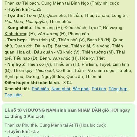
Thân cư Tài bạch. Cung Mệnh tại Bính Ngọ (Thủy nhị cục):
-
Huyền khí:
-1.25
-
Tọa thủ:
Tử vi (M), Quan phù, Hỉ thần, Thai,
Tả phù
, Long trì,
Hóa khoa
,
Hóa quyền
, Thiên phúc
-
Xung chiếu:
Tham lang (H), Điếu khách, Lực sĩ, Đế vượng,
Kình dương
(H),
Văn xương
(H), Phong cáo
-
Tam hợp:
Liêm trinh (M), Thiên phủ (V), Bạch hổ (H), Quan
phủ, Quan đới,
Đà la
(Đ), Bát tọa, Thiên giải, Địa võng, Thiên
quan, Hoa cái, Đẩu quân - Vũ khúc (V), Thiên tướng (M), Thái
tuế, Tiểu hao (Đ), Bệnh,
Văn khúc
(H),
Hóa kỵ
, Triệt
-
Nhị hợp:
Thiên cơ (V), Thiếu âm (H), Phi liêm, Tuyệt,
Linh tinh
(Đ), Thiên quý,
Thiên việt
, Cô thần, Tuần - Vô chính diệu, Tử phù,
Bệnh phù, Dưỡng, Nguyệt đức, Quốc ấn, Thiên hỉ
Điểm huyền khí toàn lá số:
-3.04
Xem chi tiết:
Phổ biến
,
Nam phái
,
Bắc phái
,
Phi tinh
,
Tổng hợp
,
Tạp luận
.
Lá số tử vi DƯƠNG NAM sinh năm NHÂM DẦN giờ HỢI ngày
11 tháng 3 Âm Lịch
Thân cư Phu thê. Cung Mệnh tại Ất Tị (Hỏa lục cục):
-
Huyền khí:
-0.5