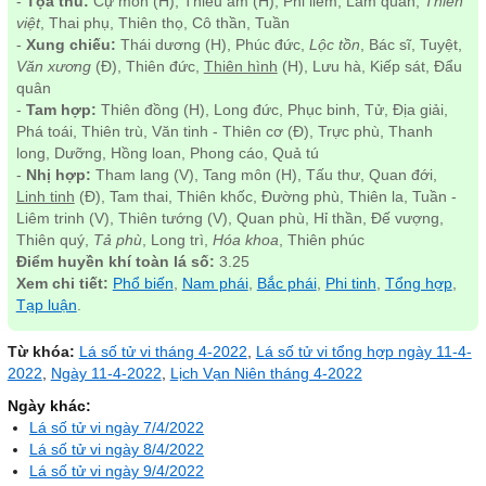
-
Tọa thủ:
Cự môn (H), Thiếu âm (H), Phi liêm, Lâm quan,
Thiên
việt
, Thai phụ, Thiên thọ, Cô thần, Tuần
-
Xung chiếu:
Thái dương (H), Phúc đức,
Lộc tồn
, Bác sĩ, Tuyệt,
Văn xương
(Đ), Thiên đức,
Thiên hình
(H), Lưu hà, Kiếp sát, Đẩu
quân
-
Tam hợp:
Thiên đồng (H), Long đức, Phục binh, Tử, Địa giải,
Phá toái, Thiên trù, Văn tinh - Thiên cơ (Đ), Trực phù, Thanh
long, Dưỡng, Hồng loan, Phong cáo, Quả tú
-
Nhị hợp:
Tham lang (V), Tang môn (H), Tấu thư, Quan đới,
Linh tinh
(Đ), Tam thai, Thiên khốc, Đường phù, Thiên la, Tuần -
Liêm trinh (V), Thiên tướng (V), Quan phù, Hỉ thần, Đế vượng,
Thiên quý,
Tả phù
, Long trì,
Hóa khoa
, Thiên phúc
Điểm huyền khí toàn lá số:
3.25
Xem chi tiết:
Phổ biến
,
Nam phái
,
Bắc phái
,
Phi tinh
,
Tổng hợp
,
Tạp luận
.
Từ khóa:
Lá số tử vi tháng 4-2022
,
Lá số tử vi tổng hợp ngày 11-4-
2022
,
Ngày 11-4-2022
,
Lịch Vạn Niên tháng 4-2022
Ngày khác:
Lá số tử vi ngày 7/4/2022
Lá số tử vi ngày 8/4/2022
Lá số tử vi ngày 9/4/2022