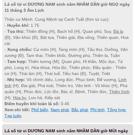
Lá số tử vi DƯƠNG NAM sinh năm NHÂM DẦN giờ NGỌ ngày
11 tháng 3 Âm Lịch
Thân cư Mệnh. Cung Mệnh tại Canh Tuất (Kim tứ cục):
-
Huyền khí:
1.75
-
Tọa thủ:
Thiên đồng (H), Bạch hổ (H), Quan phủ, Suy,
Đà la
(Đ),
Văn khúc
(Đ), Bát tọa, Thiên giải, Địa võng, Thiên quan, Hoa
cái
-
Xung chiếu:
Cự môn (H), Tang môn (H), Tấu thư, Dưỡng,
Văn
xương
(Đ), Tam thai, Thiên khốc, Đường phù, Thiên la, Tuần
-
Tam hợp:
Thiên lương (M), Quan phù, Hỉ thần, Mộc dục,
Tả
phù
, Long trì,
Hóa khoa
,
Hóa lộc
, Thiên phúc, Đẩu quân - Thiên
cơ (H), Thái âm (H), Thái tuế, Tiểu hao (Đ), Tuyệt, Triệt
-
Nhị hợp:
Vô chính diệu, Long đức, Phục binh, Đế vượng,
Linh
tinh
(H), Địa giải, Phá toái, Thiên trù, Văn tinh - Vũ khúc (H), Phá
quân (H), Phúc đức,
Lộc tồn
, Bác sĩ, Bệnh, Thiên đức,
Thiên hình
(H),
Hóa kỵ
, Lưu hà, Kiếp sát
Điểm huyền khí toàn lá số:
0.45
Xem chi tiết:
Phổ biến
,
Nam phái
,
Bắc phái
,
Phi tinh
,
Tổng hợp
,
Tạp luận
.
Lá số tử vi DƯƠNG NAM sinh năm NHÂM DẦN giờ MÙI ngày