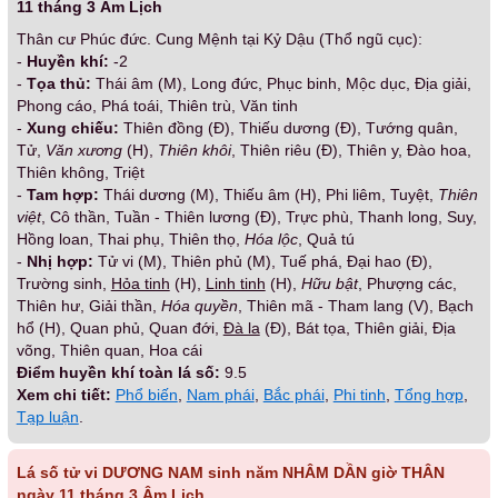
11 tháng 3 Âm Lịch
Thân cư Phúc đức. Cung Mệnh tại Kỷ Dậu (Thổ ngũ cục):
-
Huyền khí:
-2
-
Tọa thủ:
Thái âm (M), Long đức, Phục binh, Mộc dục, Địa giải,
Phong cáo, Phá toái, Thiên trù, Văn tinh
-
Xung chiếu:
Thiên đồng (Đ), Thiếu dương (Đ), Tướng quân,
Tử,
Văn xương
(H),
Thiên khôi
, Thiên riêu (Đ), Thiên y, Đào hoa,
Thiên không, Triệt
-
Tam hợp:
Thái dương (M), Thiếu âm (H), Phi liêm, Tuyệt,
Thiên
việt
, Cô thần, Tuần - Thiên lương (Đ), Trực phù, Thanh long, Suy,
Hồng loan, Thai phụ, Thiên thọ,
Hóa lộc
, Quả tú
-
Nhị hợp:
Tử vi (M), Thiên phủ (M), Tuế phá, Đại hao (Đ),
Trường sinh,
Hỏa tinh
(H),
Linh tinh
(H),
Hữu bật
, Phượng các,
Thiên hư, Giải thần,
Hóa quyền
, Thiên mã - Tham lang (V), Bạch
hổ (H), Quan phủ, Quan đới,
Đà la
(Đ), Bát tọa, Thiên giải, Địa
võng, Thiên quan, Hoa cái
Điểm huyền khí toàn lá số:
9.5
Xem chi tiết:
Phổ biến
,
Nam phái
,
Bắc phái
,
Phi tinh
,
Tổng hợp
,
Tạp luận
.
Lá số tử vi DƯƠNG NAM sinh năm NHÂM DẦN giờ THÂN
ngày 11 tháng 3 Âm Lịch