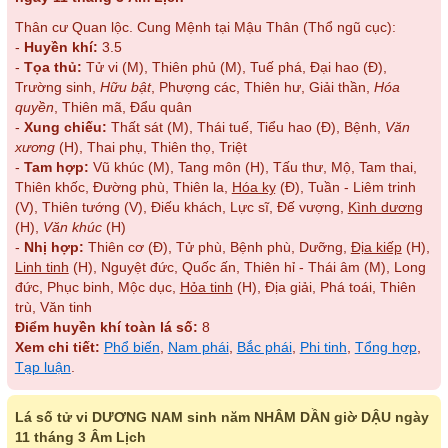
Thân cư Quan lộc. Cung Mệnh tại Mậu Thân (Thổ ngũ cục):
-
Huyền khí:
3.5
-
Tọa thủ:
Tử vi (M), Thiên phủ (M), Tuế phá, Đại hao (Đ),
Trường sinh,
Hữu bật
, Phượng các, Thiên hư, Giải thần,
Hóa
quyền
, Thiên mã, Đẩu quân
-
Xung chiếu:
Thất sát (M), Thái tuế, Tiểu hao (Đ), Bệnh,
Văn
xương
(H), Thai phụ, Thiên thọ, Triệt
-
Tam hợp:
Vũ khúc (M), Tang môn (H), Tấu thư, Mộ, Tam thai,
Thiên khốc, Đường phù, Thiên la,
Hóa kỵ
(Đ), Tuần - Liêm trinh
(V), Thiên tướng (V), Điếu khách, Lực sĩ, Đế vượng,
Kình dương
(H),
Văn khúc
(H)
-
Nhị hợp:
Thiên cơ (Đ), Tử phù, Bệnh phù, Dưỡng,
Địa kiếp
(H),
Linh tinh
(H), Nguyệt đức, Quốc ấn, Thiên hỉ - Thái âm (M), Long
đức, Phục binh, Mộc dục,
Hỏa tinh
(H), Địa giải, Phá toái, Thiên
trù, Văn tinh
Điểm huyền khí toàn lá số:
8
Xem chi tiết:
Phổ biến
,
Nam phái
,
Bắc phái
,
Phi tinh
,
Tổng hợp
,
Tạp luận
.
Lá số tử vi DƯƠNG NAM sinh năm NHÂM DẦN giờ DẬU ngày
11 tháng 3 Âm Lịch