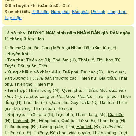
Điểm huyền khí toàn lá số:
-0.51
Xem chi tiết:
Phổ biến
,
Nam phái
,
Bắc phái
,
Phi tinh
,
Tổng hợp
,
Tạp luận
.
Lá số tử vi DƯƠNG NAM sinh năm NHÂM DẦN giờ DẦN ngày
11 tháng 3 Âm Lịch
Thân cư Quan lộc. Cung Mệnh tại Nhâm Dần (Kim tứ cục):
-
Huyền khí:
1
-
Tọa thủ:
Thiên cơ (H), Thái âm (H), Thái tuế, Tiểu hao (Đ),
Tuyệt, Đẩu quân, Triệt
-
Xung chiếu:
Vô chính diệu, Tuế phá, Đại hao (Đ), Lâm quan,
Văn xương
(H),
Hữu bật
, Phượng các, Thiên hư, Giải thần, Thai
phụ, Thiên thọ, Thiên mã
-
Tam hợp:
Thiên lương (M), Quan phù, Hỉ thần, Mộc dục,
Văn
khúc
(H),
Tả phù
, Long trì,
Hóa khoa
,
Hóa lộc
, Thiên phúc - Thiên
đồng (H), Bạch hổ (H), Quan phủ, Suy,
Đà la
(Đ), Bát tọa, Thiên
giải, Địa võng, Thiên quan, Hoa cái
-
Nhị hợp:
Thiên phủ (B), Trực phù, Thanh long, Mộ,
Địa kiếp
(H),
Linh tinh
(H), Hồng loan, Quả tú - Tử vi (B), Tham lang (H),
Thiếu dương (Đ), Tướng quân, Thai,
Hỏa tinh
(Đ),
Thiên khôi
,
Thiên riêu (Đ), Thiên y, Đào hoa,
Hóa quyền
, Thiên không, Triệt