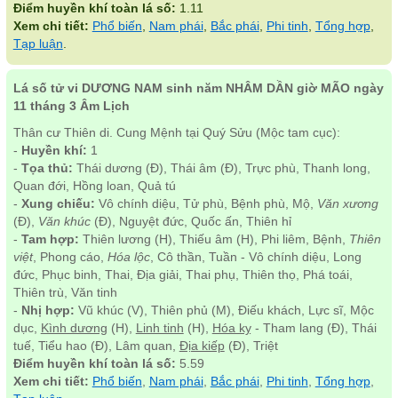
Điểm huyền khí toàn lá số:
1.11
Xem chi tiết:
Phổ biến
,
Nam phái
,
Bắc phái
,
Phi tinh
,
Tổng hợp
,
Tạp luận
.
Lá số tử vi DƯƠNG NAM sinh năm NHÂM DẦN giờ MÃO ngày
11 tháng 3 Âm Lịch
Thân cư Thiên di. Cung Mệnh tại Quý Sửu (Mộc tam cục):
-
Huyền khí:
1
-
Tọa thủ:
Thái dương (Đ), Thái âm (Đ), Trực phù, Thanh long,
Quan đới, Hồng loan, Quả tú
-
Xung chiếu:
Vô chính diệu, Tử phù, Bệnh phù, Mộ,
Văn xương
(Đ),
Văn khúc
(Đ), Nguyệt đức, Quốc ấn, Thiên hỉ
-
Tam hợp:
Thiên lương (H), Thiếu âm (H), Phi liêm, Bệnh,
Thiên
việt
, Phong cáo,
Hóa lộc
, Cô thần, Tuần - Vô chính diệu, Long
đức, Phục binh, Thai, Địa giải, Thai phụ, Thiên thọ, Phá toái,
Thiên trù, Văn tinh
-
Nhị hợp:
Vũ khúc (V), Thiên phủ (M), Điếu khách, Lực sĩ, Mộc
dục,
Kình dương
(H),
Linh tinh
(H),
Hóa kỵ
- Tham lang (Đ), Thái
tuế, Tiểu hao (Đ), Lâm quan,
Địa kiếp
(Đ), Triệt
Điểm huyền khí toàn lá số:
5.59
Xem chi tiết:
Phổ biến
,
Nam phái
,
Bắc phái
,
Phi tinh
,
Tổng hợp
,