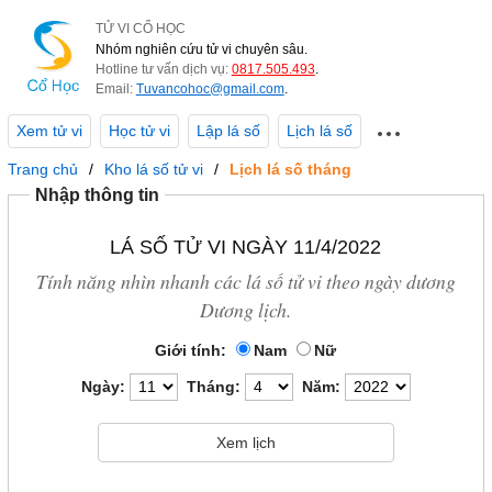
TỬ VI CỔ HỌC
Nhóm nghiên cứu tử vi chuyên sâu.
Hotline tư vấn dịch vụ:
0817.505.493
.
Email:
Tuvancohoc@gmail.com
.
Xem tử vi
Học tử vi
Lập lá số
Lịch lá số
Trang chủ
Kho lá số tử vi
Lịch lá số tháng
Nhập thông tin
LÁ SỐ TỬ VI NGÀY 11/4/2022
Tính năng nhìn nhanh các lá số tử vi theo ngày dương
Dương lịch.
Giới tính:
Nam
Nữ
Ngày:
Tháng:
Năm: