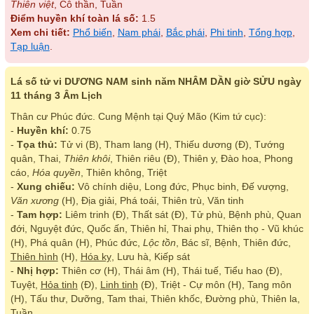
Thiên việt
, Cô thần, Tuần
Điểm huyền khí toàn lá số:
1.5
Xem chi tiết:
Phổ biến
,
Nam phái
,
Bắc phái
,
Phi tinh
,
Tổng hợp
,
Tạp luận
.
Lá số tử vi DƯƠNG NAM sinh năm NHÂM DẦN giờ SỬU ngày
11 tháng 3 Âm Lịch
Thân cư Phúc đức. Cung Mệnh tại Quý Mão (Kim tứ cục):
-
Huyền khí:
0.75
-
Tọa thủ:
Tử vi (B), Tham lang (H), Thiếu dương (Đ), Tướng
quân, Thai,
Thiên khôi
, Thiên riêu (Đ), Thiên y, Đào hoa, Phong
cáo,
Hóa quyền
, Thiên không, Triệt
-
Xung chiếu:
Vô chính diệu, Long đức, Phục binh, Đế vượng,
Văn xương
(H), Địa giải, Phá toái, Thiên trù, Văn tinh
-
Tam hợp:
Liêm trinh (Đ), Thất sát (Đ), Tử phù, Bệnh phù, Quan
đới, Nguyệt đức, Quốc ấn, Thiên hỉ, Thai phụ, Thiên thọ - Vũ khúc
(H), Phá quân (H), Phúc đức,
Lộc tồn
, Bác sĩ, Bệnh, Thiên đức,
Thiên hình
(H),
Hóa kỵ
, Lưu hà, Kiếp sát
-
Nhị hợp:
Thiên cơ (H), Thái âm (H), Thái tuế, Tiểu hao (Đ),
Tuyệt,
Hỏa tinh
(Đ),
Linh tinh
(Đ), Triệt - Cự môn (H), Tang môn
(H), Tấu thư, Dưỡng, Tam thai, Thiên khốc, Đường phù, Thiên la,
Tuần