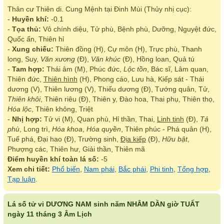
Thân cư Thiên di. Cung Mệnh tại Đinh Mùi (Thủy nhị cục):
-
Huyền khí:
-0.1
-
Tọa thủ:
Vô chính diệu, Tử phù, Bệnh phù, Dưỡng, Nguyệt đức,
Quốc ấn, Thiên hỉ
-
Xung chiếu:
Thiên đồng (H), Cự môn (H), Trực phù, Thanh
long, Suy,
Văn xương
(Đ),
Văn khúc
(Đ), Hồng loan, Quả tú
-
Tam hợp:
Thái âm (M), Phúc đức,
Lộc tồn
, Bác sĩ, Lâm quan,
Thiên đức,
Thiên hình
(H), Phong cáo, Lưu hà, Kiếp sát - Thái
dương (V), Thiên lương (V), Thiếu dương (Đ), Tướng quân, Tử,
Thiên khôi
, Thiên riêu (Đ), Thiên y, Đào hoa, Thai phụ, Thiên thọ,
Hóa lộc
, Thiên không, Triệt
-
Nhị hợp:
Tử vi (M), Quan phù, Hỉ thần, Thai,
Linh tinh
(Đ),
Tả
phù
, Long trì,
Hóa khoa
,
Hóa quyền
, Thiên phúc - Phá quân (H),
Tuế phá, Đại hao (Đ), Trường sinh,
Địa kiếp
(Đ),
Hữu bật
,
Phượng các, Thiên hư, Giải thần, Thiên mã
Điểm huyền khí toàn lá số:
-5
Xem chi tiết:
Phổ biến
,
Nam phái
,
Bắc phái
,
Phi tinh
,
Tổng hợp
,
Tạp luận
.
Lá số tử vi DƯƠNG NAM sinh năm NHÂM DẦN giờ TUẤT
ngày 11 tháng 3 Âm Lịch