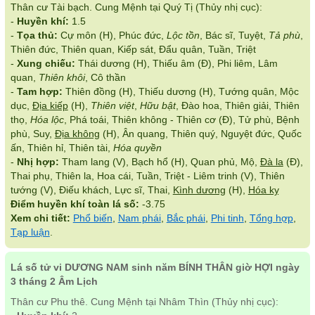
Thân cư Tài bạch. Cung Mệnh tại Quý Tị (Thủy nhị cục):
-
Huyền khí:
1.5
-
Tọa thủ:
Cự môn (H), Phúc đức,
Lộc tồn
, Bác sĩ, Tuyệt,
Tả phù
,
Thiên đức, Thiên quan, Kiếp sát, Đẩu quân, Tuần, Triệt
-
Xung chiếu:
Thái dương (H), Thiếu âm (Đ), Phi liêm, Lâm
quan,
Thiên khôi
, Cô thần
-
Tam hợp:
Thiên đồng (H), Thiếu dương (H), Tướng quân, Mộc
dục,
Địa kiếp
(H),
Thiên việt
,
Hữu bật
, Đào hoa, Thiên giải, Thiên
thọ,
Hóa lộc
, Phá toái, Thiên không - Thiên cơ (Đ), Tử phù, Bệnh
phù, Suy,
Địa không
(H), Ân quang, Thiên quý, Nguyệt đức, Quốc
ấn, Thiên hỉ, Thiên tài,
Hóa quyền
-
Nhị hợp:
Tham lang (V), Bạch hổ (H), Quan phủ, Mộ,
Đà la
(Đ),
Thai phụ, Thiên la, Hoa cái, Tuần, Triệt - Liêm trinh (V), Thiên
tướng (V), Điếu khách, Lực sĩ, Thai,
Kình dương
(H),
Hóa kỵ
Điểm huyền khí toàn lá số:
-3.75
Xem chi tiết:
Phổ biến
,
Nam phái
,
Bắc phái
,
Phi tinh
,
Tổng hợp
,
Tạp luận
.
Lá số tử vi DƯƠNG NAM sinh năm BÍNH THÂN giờ HỢI ngày
3 tháng 2 Âm Lịch
Thân cư Phu thê. Cung Mệnh tại Nhâm Thìn (Thủy nhị cục):