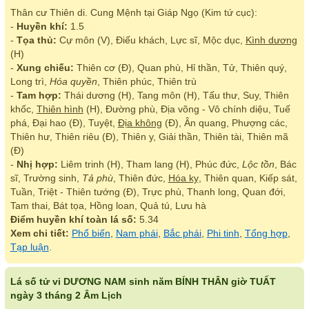
Thân cư Thiên di. Cung Mệnh tại Giáp Ngọ (Kim tứ cục):
-
Huyền khí:
1.5
-
Tọa thủ:
Cự môn (V), Điếu khách, Lực sĩ, Mộc dục,
Kình dương
(H)
-
Xung chiếu:
Thiên cơ (Đ), Quan phù, Hỉ thần, Tử, Thiên quý,
Long trì,
Hóa quyền
, Thiên phúc, Thiên trù
-
Tam hợp:
Thái dương (H), Tang môn (H), Tấu thư, Suy, Thiên
khốc,
Thiên hình
(H), Đường phù, Địa võng - Vô chính diệu, Tuế
phá, Đại hao (Đ), Tuyệt,
Địa không
(Đ), Ân quang, Phượng các,
Thiên hư, Thiên riêu (Đ), Thiên y, Giải thần, Thiên tài, Thiên mã
(Đ)
-
Nhị hợp:
Liêm trinh (H), Tham lang (H), Phúc đức,
Lộc tồn
, Bác
sĩ, Trường sinh,
Tả phù
, Thiên đức,
Hóa kỵ
, Thiên quan, Kiếp sát,
Tuần, Triệt - Thiên tướng (Đ), Trực phù, Thanh long, Quan đới,
Tam thai, Bát tọa, Hồng loan, Quả tú, Lưu hà
Điểm huyền khí toàn lá số:
5.34
Xem chi tiết:
Phổ biến
,
Nam phái
,
Bắc phái
,
Phi tinh
,
Tổng hợp
,
Tạp luận
.
Lá số tử vi DƯƠNG NAM sinh năm BÍNH THÂN giờ TUẤT
ngày 3 tháng 2 Âm Lịch