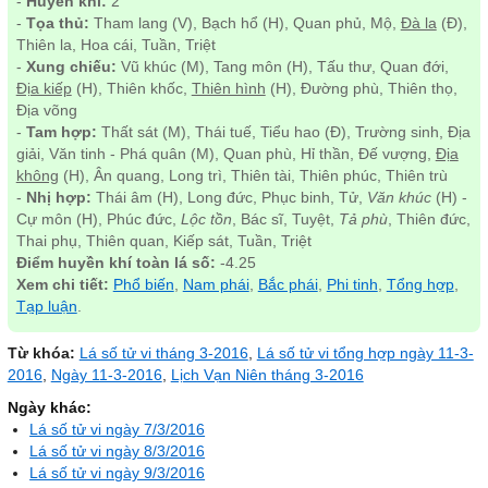
-
Huyền khí:
2
-
Tọa thủ:
Tham lang (V), Bạch hổ (H), Quan phủ, Mộ,
Đà la
(Đ),
Thiên la, Hoa cái, Tuần, Triệt
-
Xung chiếu:
Vũ khúc (M), Tang môn (H), Tấu thư, Quan đới,
Địa kiếp
(H), Thiên khốc,
Thiên hình
(H), Đường phù, Thiên thọ,
Địa võng
-
Tam hợp:
Thất sát (M), Thái tuế, Tiểu hao (Đ), Trường sinh, Địa
giải, Văn tinh - Phá quân (M), Quan phù, Hỉ thần, Đế vượng,
Địa
không
(H), Ân quang, Long trì, Thiên tài, Thiên phúc, Thiên trù
-
Nhị hợp:
Thái âm (H), Long đức, Phục binh, Tử,
Văn khúc
(H) -
Cự môn (H), Phúc đức,
Lộc tồn
, Bác sĩ, Tuyệt,
Tả phù
, Thiên đức,
Thai phụ, Thiên quan, Kiếp sát, Tuần, Triệt
Điểm huyền khí toàn lá số:
-4.25
Xem chi tiết:
Phổ biến
,
Nam phái
,
Bắc phái
,
Phi tinh
,
Tổng hợp
,
Tạp luận
.
Từ khóa:
Lá số tử vi tháng 3-2016
,
Lá số tử vi tổng hợp ngày 11-3-
2016
,
Ngày 11-3-2016
,
Lịch Vạn Niên tháng 3-2016
Ngày khác:
Lá số tử vi ngày 7/3/2016
Lá số tử vi ngày 8/3/2016
Lá số tử vi ngày 9/3/2016