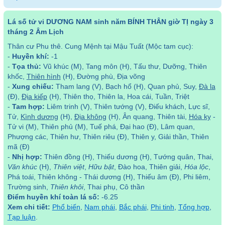
Lá số tử vi DƯƠNG NAM sinh năm BÍNH THÂN giờ TỊ ngày 3
tháng 2 Âm Lịch
Thân cư Phu thê. Cung Mệnh tại Mậu Tuất (Mộc tam cục):
-
Huyền khí:
-1
-
Tọa thủ:
Vũ khúc (M), Tang môn (H), Tấu thư, Dưỡng, Thiên
khốc,
Thiên hình
(H), Đường phù, Địa võng
-
Xung chiếu:
Tham lang (V), Bạch hổ (H), Quan phủ, Suy,
Đà la
(Đ),
Địa kiếp
(H), Thiên thọ, Thiên la, Hoa cái, Tuần, Triệt
-
Tam hợp:
Liêm trinh (V), Thiên tướng (V), Điếu khách, Lực sĩ,
Tử,
Kình dương
(H),
Địa không
(H), Ân quang, Thiên tài,
Hóa kỵ
-
Tử vi (M), Thiên phủ (M), Tuế phá, Đại hao (Đ), Lâm quan,
Phượng các, Thiên hư, Thiên riêu (Đ), Thiên y, Giải thần, Thiên
mã (Đ)
-
Nhị hợp:
Thiên đồng (H), Thiếu dương (H), Tướng quân, Thai,
Văn khúc
(H),
Thiên việt
,
Hữu bật
, Đào hoa, Thiên giải,
Hóa lộc
,
Phá toái, Thiên không - Thái dương (H), Thiếu âm (Đ), Phi liêm,
Trường sinh,
Thiên khôi
, Thai phụ, Cô thần
Điểm huyền khí toàn lá số:
-6.25
Xem chi tiết:
Phổ biến
,
Nam phái
,
Bắc phái
,
Phi tinh
,
Tổng hợp
,
Tạp luận
.