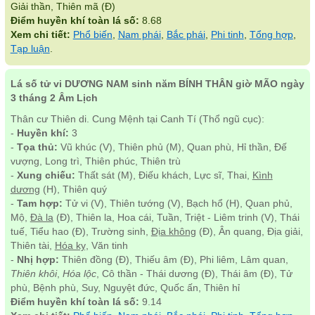
Giải thần, Thiên mã (Đ)
Điểm huyền khí toàn lá số:
8.68
Xem chi tiết:
Phổ biến
,
Nam phái
,
Bắc phái
,
Phi tinh
,
Tổng hợp
,
Tạp luận
.
Lá số tử vi DƯƠNG NAM sinh năm BÍNH THÂN giờ MÃO ngày
3 tháng 2 Âm Lịch
Thân cư Thiên di. Cung Mệnh tại Canh Tí (Thổ ngũ cục):
-
Huyền khí:
3
-
Tọa thủ:
Vũ khúc (V), Thiên phủ (M), Quan phù, Hỉ thần, Đế
vượng, Long trì, Thiên phúc, Thiên trù
-
Xung chiếu:
Thất sát (M), Điếu khách, Lực sĩ, Thai,
Kình
dương
(H), Thiên quý
-
Tam hợp:
Tử vi (V), Thiên tướng (V), Bạch hổ (H), Quan phủ,
Mộ,
Đà la
(Đ), Thiên la, Hoa cái, Tuần, Triệt - Liêm trinh (V), Thái
tuế, Tiểu hao (Đ), Trường sinh,
Địa không
(Đ), Ân quang, Địa giải,
Thiên tài,
Hóa kỵ
, Văn tinh
-
Nhị hợp:
Thiên đồng (Đ), Thiếu âm (Đ), Phi liêm, Lâm quan,
Thiên khôi
,
Hóa lộc
, Cô thần - Thái dương (Đ), Thái âm (Đ), Tử
phù, Bệnh phù, Suy, Nguyệt đức, Quốc ấn, Thiên hỉ
Điểm huyền khí toàn lá số:
9.14