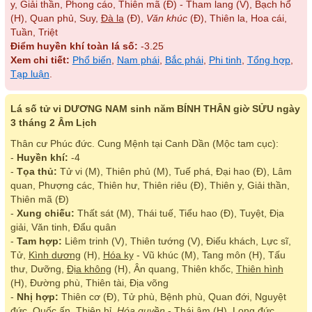
y, Giải thần, Phong cáo, Thiên mã (Đ) - Tham lang (V), Bạch hổ
(H), Quan phủ, Suy,
Đà la
(Đ),
Văn khúc
(Đ), Thiên la, Hoa cái,
Tuần, Triệt
Điểm huyền khí toàn lá số:
-3.25
Xem chi tiết:
Phổ biến
,
Nam phái
,
Bắc phái
,
Phi tinh
,
Tổng hợp
,
Tạp luận
.
Lá số tử vi DƯƠNG NAM sinh năm BÍNH THÂN giờ SỬU ngày
3 tháng 2 Âm Lịch
Thân cư Phúc đức. Cung Mệnh tại Canh Dần (Mộc tam cục):
-
Huyền khí:
-4
-
Tọa thủ:
Tử vi (M), Thiên phủ (M), Tuế phá, Đại hao (Đ), Lâm
quan, Phượng các, Thiên hư, Thiên riêu (Đ), Thiên y, Giải thần,
Thiên mã (Đ)
-
Xung chiếu:
Thất sát (M), Thái tuế, Tiểu hao (Đ), Tuyệt, Địa
giải, Văn tinh, Đẩu quân
-
Tam hợp:
Liêm trinh (V), Thiên tướng (V), Điếu khách, Lực sĩ,
Tử,
Kình dương
(H),
Hóa kỵ
- Vũ khúc (M), Tang môn (H), Tấu
thư, Dưỡng,
Địa không
(H), Ân quang, Thiên khốc,
Thiên hình
(H), Đường phù, Thiên tài, Địa võng
-
Nhị hợp:
Thiên cơ (Đ), Tử phù, Bệnh phù, Quan đới, Nguyệt
đức, Quốc ấn, Thiên hỉ,
Hóa quyền
- Thái âm (H), Long đức,