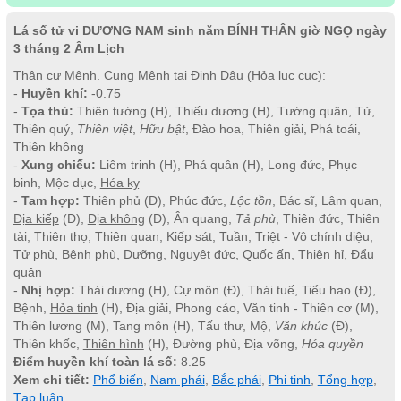
Lá số tử vi DƯƠNG NAM sinh năm BÍNH THÂN giờ NGỌ ngày
3 tháng 2 Âm Lịch
Thân cư Mệnh. Cung Mệnh tại Đinh Dậu (Hỏa lục cục):
-
Huyền khí:
-0.75
-
Tọa thủ:
Thiên tướng (H), Thiếu dương (H), Tướng quân, Tử,
Thiên quý,
Thiên việt
,
Hữu bật
, Đào hoa, Thiên giải, Phá toái,
Thiên không
-
Xung chiếu:
Liêm trinh (H), Phá quân (H), Long đức, Phục
binh, Mộc dục,
Hóa kỵ
-
Tam hợp:
Thiên phủ (Đ), Phúc đức,
Lộc tồn
, Bác sĩ, Lâm quan,
Địa kiếp
(Đ),
Địa không
(Đ), Ân quang,
Tả phù
, Thiên đức, Thiên
tài, Thiên thọ, Thiên quan, Kiếp sát, Tuần, Triệt - Vô chính diệu,
Tử phù, Bệnh phù, Dưỡng, Nguyệt đức, Quốc ấn, Thiên hỉ, Đẩu
quân
-
Nhị hợp:
Thái dương (H), Cự môn (Đ), Thái tuế, Tiểu hao (Đ),
Bệnh,
Hỏa tinh
(H), Địa giải, Phong cáo, Văn tinh - Thiên cơ (M),
Thiên lương (M), Tang môn (H), Tấu thư, Mộ,
Văn khúc
(Đ),
Thiên khốc,
Thiên hình
(H), Đường phù, Địa võng,
Hóa quyền
Điểm huyền khí toàn lá số:
8.25
Xem chi tiết:
Phổ biến
,
Nam phái
,
Bắc phái
,
Phi tinh
,
Tổng hợp
,
Tạp luận
.