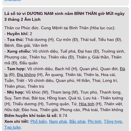
Lá số tử vi DƯƠNG NAM sinh năm BÍNH THÂN giờ MÙI ngày
3 tháng 2 Âm Lịch
Thân cư Phúc đức. Cung Mệnh tại Bính Thân (Hỏa lục cục):
-
Huyền khí:
2
-
Tọa thủ:
Thái dương (H), Cự môn (Đ), Thái tuế, Tiểu hao (Đ),
Bệnh, Địa giải, Văn tinh
-
Xung chiếu:
Vô chính diệu, Tuế phá, Đại hao (Đ), Trường sinh,
Phượng các, Thiên hư, Thiên riêu (Đ), Thiên y, Giải thần, Thiên
mã (Đ), Đẩu quân
-
Tam hợp:
Vô chính diệu, Bạch hổ (H), Quan phủ, Quan đới,
Đà
la
(Đ),
Địa không
(H), Ân quang, Thiên tài, Thiên la, Hoa cái,
Tuần, Triệt - Vô chính diệu, Quan phù, Hỉ thần, Thai, Long trì,
Thiên phúc, Thiên trù
-
Nhị hợp:
Vũ khúc (M), Tham lang (M), Trực phù, Thanh long,
Suy, Tam thai, Bát tọa, Hồng loan, Quả tú, Lưu hà - Thiên tướng
(H), Thiếu dương (H), Tướng quân, Tử,
Hỏa tinh
(H),
Thiên việt
,
Hữu bật
, Đào hoa, Thiên giải, Phong cáo, Phá toái, Thiên không
Điểm huyền khí toàn lá số:
8.74
Xem chi tiết:
Phổ biến
,
Nam phái
,
Bắc phái
,
Phi tinh
,
Tổng hợp
,
Tạp luận
.