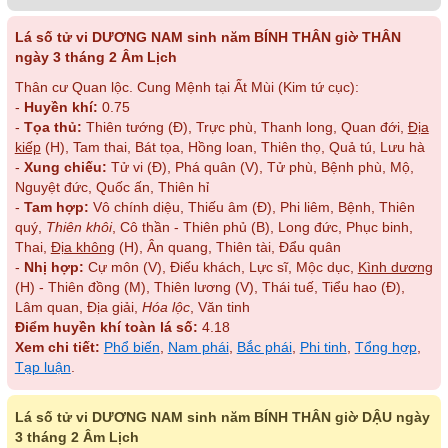
Lá số tử vi DƯƠNG NAM sinh năm BÍNH THÂN giờ THÂN
ngày 3 tháng 2 Âm Lịch
Thân cư Quan lộc. Cung Mệnh tại Ất Mùi (Kim tứ cục):
-
Huyền khí:
0.75
-
Tọa thủ:
Thiên tướng (Đ), Trực phù, Thanh long, Quan đới,
Địa
kiếp
(H), Tam thai, Bát tọa, Hồng loan, Thiên thọ, Quả tú, Lưu hà
-
Xung chiếu:
Tử vi (Đ), Phá quân (V), Tử phù, Bệnh phù, Mộ,
Nguyệt đức, Quốc ấn, Thiên hỉ
-
Tam hợp:
Vô chính diệu, Thiếu âm (Đ), Phi liêm, Bệnh, Thiên
quý,
Thiên khôi
, Cô thần - Thiên phủ (B), Long đức, Phục binh,
Thai,
Địa không
(H), Ân quang, Thiên tài, Đẩu quân
-
Nhị hợp:
Cự môn (V), Điếu khách, Lực sĩ, Mộc dục,
Kình dương
(H) - Thiên đồng (M), Thiên lương (V), Thái tuế, Tiểu hao (Đ),
Lâm quan, Địa giải,
Hóa lộc
, Văn tinh
Điểm huyền khí toàn lá số:
4.18
Xem chi tiết:
Phổ biến
,
Nam phái
,
Bắc phái
,
Phi tinh
,
Tổng hợp
,
Tạp luận
.
Lá số tử vi DƯƠNG NAM sinh năm BÍNH THÂN giờ DẬU ngày
3 tháng 2 Âm Lịch