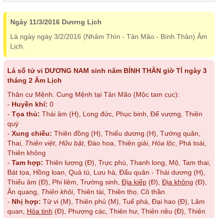
Ngày 11/3/2016 Dương Lịch
Là ngày ngày 3/2/2016 (Nhâm Thìn - Tân Mão - Bính Thân) Âm
Lịch.
Lá số tử vi DƯƠNG NAM sinh năm BÍNH THÂN giờ TÍ ngày 3
tháng 2 Âm Lịch
Thân cư Mệnh. Cung Mệnh tại Tân Mão (Mộc tam cục):
-
Huyền khí:
0
-
Tọa thủ:
Thái âm (H), Long đức, Phục binh, Đế vượng, Thiên
quý
-
Xung chiếu:
Thiên đồng (H), Thiếu dương (H), Tướng quân,
Thai,
Thiên việt
,
Hữu bật
, Đào hoa, Thiên giải,
Hóa lộc
, Phá toái,
Thiên không
-
Tam hợp:
Thiên lương (Đ), Trực phù, Thanh long, Mộ, Tam thai,
Bát tọa, Hồng loan, Quả tú, Lưu hà, Đẩu quân - Thái dương (H),
Thiếu âm (Đ), Phi liêm, Trường sinh,
Địa kiếp
(Đ),
Địa không
(Đ),
Ân quang,
Thiên khôi
, Thiên tài, Thiên thọ, Cô thần
-
Nhị hợp:
Tử vi (M), Thiên phủ (M), Tuế phá, Đại hao (Đ), Lâm
quan,
Hỏa tinh
(Đ), Phượng các, Thiên hư, Thiên riêu (Đ), Thiên