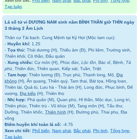
Xem chi tiết:
Phổ biến
,
Nam phái
,
Bắc phái
,
Phi tinh
,
Tổng hợp
,
Tạp luận
.
Lá số tử vi DƯƠNG NAM sinh năm BÍNH THÂN giờ THÌN ngày
3 tháng 2 Âm Lịch
Thân cư Tài bạch. Cung Mệnh tại Kỷ Hợi (Mộc tam cục):
-
Huyền khí:
1.25
-
Tọa thủ:
Thái dương (H), Thiếu âm (Đ), Phi liêm, Trường sinh,
Thiên khôi
, Cô thần, Đẩu quân
-
Xung chiếu:
Cự môn (H), Phúc đức,
Lộc tồn
, Bác sĩ, Bệnh,
Tả
phù
, Thiên đức, Thiên quan, Kiếp sát, Tuần, Triệt
-
Tam hợp:
Thiên lương (Đ), Trực phù, Thanh long, Mộ,
Địa
không
(H), Ân quang, Thiên quý, Tam thai, Bát tọa, Hồng loan,
Thiên tài, Quả tú, Lưu hà - Thái âm (H), Long đức, Phục binh, Đế
vượng,
Địa kiếp
(H), Thiên thọ
-
Nhị hợp:
Phá quân (M), Quan phù, Hỉ thần, Mộc dục, Long trì,
Thiên phúc, Thiên trù - Vũ khúc (M), Tang môn (H), Tấu thư,
Dưỡng, Thiên khốc,
Thiên hình
(H), Đường phù, Thai phụ, Địa
võng
Điểm huyền khí toàn lá số:
-4.75
Xem chi tiết:
Phổ biến
,
Nam phái
,
Bắc phái
,
Phi tinh
,
Tổng hợp
,
Tạp luận
.