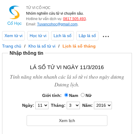
TỬ VI CỔ HỌC
Nhóm nghiên cứu tử vi chuyên sâu.
Hotline tư vấn dịch vụ:
0817.505.493
.
Email:
Tuvancohoc@gmail.com
.
Xem tử vi
Học tử vi
Lịch lá số
Lập lá số
Trang chủ
Kho lá số tử vi
Lịch lá số tháng
Nhập thông tin
LÁ SỐ TỬ VI NGÀY 11/3/2016
Tính năng nhìn nhanh các lá số tử vi theo ngày dương
Dương lịch.
Giới tính:
Nam
Nữ
Ngày:
Tháng:
Năm: