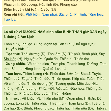
Phục binh, Đế vượng,
Hỏa tinh
(Đ), Phong cáo
Điểm huyền khí toàn lá số:
-3.5
Xem chi tiết:
Phổ biến
,
Nam phái
,
Bắc phái
,
Phi tinh
,
Tổng hợp
,
Tạp luận
.
Lá số tử vi DƯƠNG NAM sinh năm BÍNH THÂN giờ DẦN ngày
3 tháng 2 Âm Lịch
Thân cư Quan lộc. Cung Mệnh tại Tân Sửu (Thổ ngũ cục):
-
Huyền khí:
-2
-
Tọa thủ:
Thái dương (Đ), Thái âm (Đ), Tử phù, Bệnh phù, Suy,
Địa kiếp
(H), Nguyệt đức, Quốc ấn, Thiên hỉ, Thiên thọ
-
Xung chiếu:
Vô chính diệu, Trực phù, Thanh long, Dưỡng, Tam
thai, Bát tọa, Hồng loan, Quả tú, Lưu hà
-
Tam hợp:
Thiên lương (H), Phúc đức,
Lộc tồn
, Bác sĩ, Tuyệt,
Thiên quý,
Tả phù
, Thiên đức, Thiên quan, Kiếp sát, Tuần, Triệt -
Vô chính diệu, Thiếu dương (H), Tướng quân, Mộc dục,
Địa
không
(H), Ân quang,
Thiên việt
,
Hữu bật
, Đào hoa, Thiên giải,
Thiên tài, Phá toái, Đẩu quân, Thiên không
-
Nhị hợp:
Vũ khúc (V), Thiên phủ (M), Quan phù, Hỉ thần, Đế
vượng, Long trì, Thiên phúc, Thiên trù - Tham lang (Đ), Tuế phá,
Đại hao (Đ), Bệnh, Phượng các, Thiên hư, Thiên riêu (Đ), Thiên y,