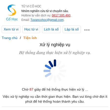
TỬ VI CỔ HỌC
Nhóm nghiên cứu tử vi chuyên sâu.
Hotline tư vấn dịch vụ:
0817.505.493
.
Email:
Tuvancohoc@gmail.com
.
Xem tử vi
Học tử vi
Lịch lá số
Lập lá số
Trang chủ
Tiện ích
Xử lý nghiệp vụ
Hệ thống đang thực hiện xử lý nghiệp vụ.
Chờ
87
giây để hệ thống thực hiện xử lý ...
Việc xử lý nghiệp vụ cần thời gian thực hiện. Bạn vui lòng chờ đợi ít
phút để hệ thống hoàn thành yêu cầu.