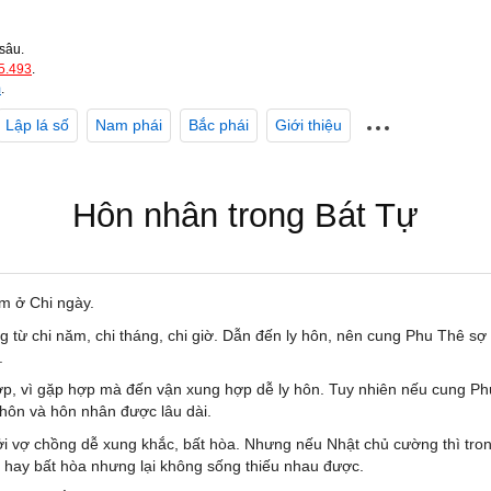
sâu.
5.493
.
m
.
Lập lá số
Nam phái
Bắc phái
Giới thiệu
Hôn nhân trong Bát Tự
m ở Chi ngày.
 từ chi năm, chi tháng, chi giờ. Dẫn đến ly hôn, nên cung Phu Thê sợ 
.
 vì gặp hợp mà đến vận xung hợp dễ ly hôn. Tuy nhiên nếu cung Phu T
 hôn và hôn nhân được lâu dài.
 vợ chồng dễ xung khắc, bất hòa. Nhưng nếu Nhật chủ cường thì trong
ó hay bất hòa nhưng lại không sống thiếu nhau được.