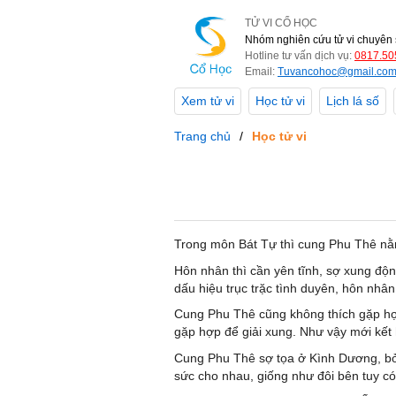
TỬ VI CỔ HỌC
Nhóm nghiên cứu tử vi chuyên 
Hotline tư vấn dịch vụ:
0817.50
Email:
Tuvancohoc@gmail.co
Xem tử vi
Học tử vi
Lịch lá số
Trang chủ
Học tử vi
Trong môn Bát Tự thì cung Phu Thê nằ
Hôn nhân thì cần yên tĩnh, sợ xung động
dấu hiệu trục trặc tình duyên, hôn nhân
Cung Phu Thê cũng không thích gặp hợp,
gặp hợp để giải xung. Như vậy mới kết
Cung Phu Thê sợ tọa ở Kình Dương, bởi
sức cho nhau, giống như đôi bên tuy c