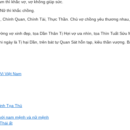
am thì khắc vợ, vợ không giúp sức.
Nữ thì khắc chồng.
n, Chính Quan, Chính Tài, Thực Thần. Chủ vợ chồng yêu thương nhau,
g vợ xinh đẹp, tọa Dần Thân Tị Hợi vợ ưa nhìn, tọa Thìn Tuất Sửu M
 ngày là Tị hại Dần, trên bát tự Quan Sát hỗn tạp, kiêu thần vượng. Bả
Vi Việt Nam
inh Tọa Thủ
i với nam mệnh và nữ mệnh
Thái ất