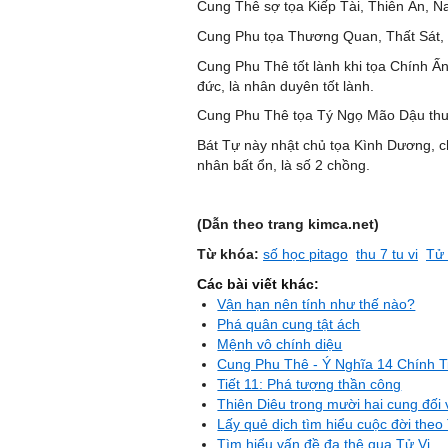
Cung Thê sợ tọa Kiếp Tài, Thiên Ấn, N
Cung Phu tọa Thương Quan, Thất Sát, 
Cung Phu Thê tốt lành khi tọa Chính Ấ
đức, là nhân duyên tốt lành.
Cung Phu Thê tọa Tý Ngọ Mão Dậu thườn
Bát Tự này nhật chủ tọa Kình Dương, chi
nhân bất ổn, là số 2 chồng.
(Dẫn theo trang kimca.net)
Từ khóa:
số học pitago
thu 7 tu vi
Tử 
Các bài viết khác:
Vận hạn nên tính như thế nào?
Phá quân cung tật ách
Mệnh vô chính diệu
Cung Phu Thê - Ý Nghĩa 14 Chính T
Tiết 11: Phá tượng thần công
Thiên Diêu trong mười hai cung đố
Lấy quẻ dịch tìm hiểu cuộc đời theo 
Tìm hiểu vấn đề đa thê qua Tử Vi