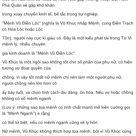
Phá Quân sẽ gặp khó khăn
trong xoay chuyển kinh tế, bế tắc trong sự nghiệp.
"Mệnh Vũ Điền Lộc" (nghĩa là Vũ Khúc nhập Mệnh, cung Điền Trạch
có Hóa Lộc hoặc Lộc
Tồn), người này cực kì giàu có. Đây là một kiểu phát tài trong Tử Vi
mệnh lý, nhiều chuyên
gia kinh doanh là "Mệnh Vũ Điền Lộc".
Vũ Khúc là một ngôi sao không tốt cho số phận của phụ nữ, có hiện
tượng vợ đoạt quyền của
chồng, vì vậy tốt nhất nữ mệnh chỉ nên làm một người phụ nữ,
người chồng nên lớn hơn cô
ấy bảy tuổi, và chọn tính cách dịu dàng, ôn hòa. Nếu vợ hoặc chồng
không có số mệnh ngạnh
(Lưu ý: những sao tọa mệnh có tính chất mạnh mẽ kiên cường gọi
là “Mệnh Ngạnh”) e rằng
có thể tử biệt, nếu có mệnh ngạnh cũng sẽ ly hôn.
Nữ mệnh, Vũ Khúc không thích hợp tọa mệnh, bởi vì Vũ Khúc cũng