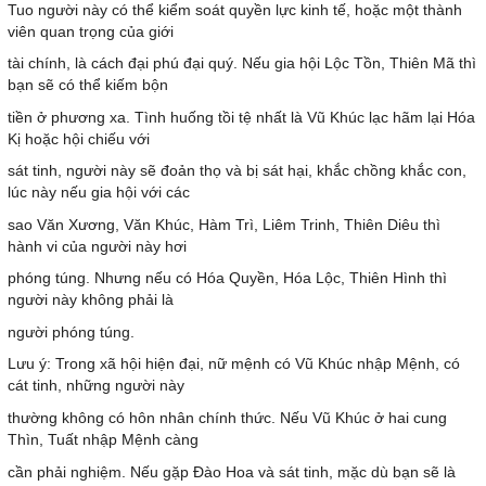
Tuo người này có thể kiểm soát quyền lực kinh tế, hoặc một thành
viên quan trọng của giới
tài chính, là cách đại phú đại quý. Nếu gia hội Lộc Tồn, Thiên Mã thì
bạn sẽ có thể kiếm bộn
tiền ở phương xa. Tình huống tồi tệ nhất là Vũ Khúc lạc hãm lại Hóa
Kị hoặc hội chiếu với
sát tinh, người này sẽ đoản thọ và bị sát hại, khắc chồng khắc con,
lúc này nếu gia hội với các
sao Văn Xương, Văn Khúc, Hàm Trì, Liêm Trinh, Thiên Diêu thì
hành vi của người này hơi
phóng túng. Nhưng nếu có Hóa Quyền, Hóa Lộc, Thiên Hình thì
người này không phải là
người phóng túng.
Lưu ý: Trong xã hội hiện đại, nữ mệnh có Vũ Khúc nhập Mệnh, có
cát tinh, những người này
thường không có hôn nhân chính thức. Nếu Vũ Khúc ở hai cung
Thìn, Tuất nhập Mệnh càng
cần phải nghiệm. Nếu gặp Đào Hoa và sát tinh, mặc dù bạn sẽ là