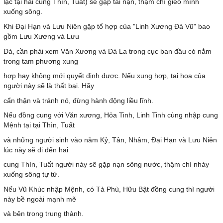
lạc tại hai cung Thìn, Tuất) sẽ gặp tai nạn, thậm chí gieo mình
xuống sông.
Khi Đại Hạn và Lưu Niên gặp tổ hợp của "Linh Xương Đà Vũ" bao
gồm Lưu Xương và Lưu
Đà, cần phải xem Văn Xương và Đà La trong cục ban đầu có nằm
trong tam phương xung
hợp hay không mới quyết định được. Nếu xung hợp, tai họa của
người này sẽ là thất bại. Hãy
cẩn thận và tránh nó, đừng hành động liều lĩnh.
Nếu đồng cung với Văn xương, Hỏa Tinh, Linh Tinh cùng nhập cung
Mệnh tại tại Thìn, Tuất
và những người sinh vào năm Kỷ, Tân, Nhâm, Đại Hạn và Lưu Niên
lúc này sẽ đi đến hai
cung Thìn, Tuất người này sẽ gặp nạn sông nước, thậm chí nhảy
xuống sông tự tử.
Nếu Vũ Khúc nhập Mệnh, có Tả Phù, Hữu Bật đồng cung thì người
này bề ngoài mạnh mẽ
và bên trong trung thành.