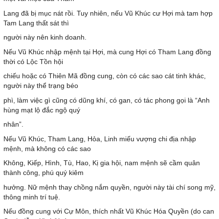
Lang đã bị mục nát rồi. Tuy nhiên, nếu Vũ Khúc cư Hợi mà tam hợp
Tam Lang thất sát thì
người này nên kinh doanh.
Nếu Vũ Khúc nhập mệnh tại Hợi, mà cung Hợi có Tham Lang đồng
thời có Lộc Tồn hội
chiếu hoặc có Thiên Mã đồng cung, còn có các sao cát tinh khác,
người này thể trạng béo
phì, làm việc gì cũng có dũng khí, có gan, có tác phong gọi là “Anh
hùng mạt lộ đắc ngộ quý
nhân”.
Nếu Vũ Khúc, Tham Lang, Hỏa, Linh miếu vượng chi địa nhập
mệnh, mà không có các sao
Không, Kiếp, Hình, Tù, Hao, Kị gia hội, nam mệnh sẽ cầm quân
thành công, phú quý kiêm
hưởng. Nữ mệnh thay chồng nắm quyền, người này tài chí song mỹ,
thông minh trí tuệ.
Nếu đồng cung với Cự Môn, thích nhất Vũ Khúc Hóa Quyền (do can