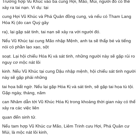
Trường hợp Vu Khúc vào ba cung Hợi, Mão, Mùi, người đó có thể
xảy ra tai nạn. Ví dụ: tại
cung Hợi Vũ Khúc và Phá Quân đồng cung, và nếu có Tham Lang
Hóa Kị (do can Quý gây
ra), lại gặp sát tinh, tai nạn sẽ xảy ra với người đó.
Nếu Vũ Khúc tại cung Mão nhập Mệnh, anh ta sẽ thấp bé và tiếng
nói có phần lạo xạo, sột
soạt. Lại hội chiếu Hóa Kị và sát tinh, những người này sẽ gặp rủi ro
nguy cơ mộc nát lôi
kinh. Nếu Vũ Khúc tại cung Dậu nhập mệnh, hội chiếu sát tinh người
này sẽ gặp phải những
tai họa bất ngờ. Nếu lại gặp Hóa Kị và sát tinh, sẽ gặp tai họa tù tội.
Gặp ngày, tháng, năm
can Nhâm dẫn tới Vũ Khúc Hóa Kị trong khoảng thời gian này có thể
xảy ra các việc liên
quan đến sinh tử.
Nếu tam hợp Vũ Khúc cư Mão, Liêm Trinh cưu Hợi, Phá Quân cư
Mùi, là mộc nát lôi kinh,