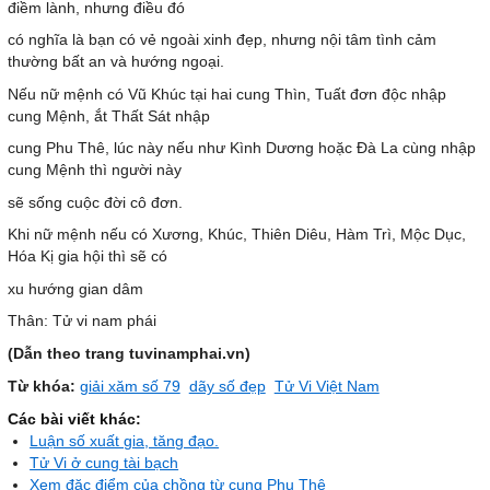
điềm lành, nhưng điều đó
có nghĩa là bạn có vẻ ngoài xinh đẹp, nhưng nội tâm tình cảm
thường bất an và hướng ngoại.
Nếu nữ mệnh có Vũ Khúc tại hai cung Thìn, Tuất đơn độc nhập
cung Mệnh, ắt Thất Sát nhập
cung Phu Thê, lúc này nếu như Kình Dương hoặc Đà La cùng nhập
cung Mệnh thì người này
sẽ sống cuộc đời cô đơn.
Khi nữ mệnh nếu có Xương, Khúc, Thiên Diêu, Hàm Trì, Mộc Dục,
Hóa Kị gia hội thì sẽ có
xu hướng gian dâm
Thân: Tử vi nam phái
(Dẫn theo trang tuvinamphai.vn)
Từ khóa:
giải xăm số 79
dãy số đẹp
Tử Vi Việt Nam
Các bài viết khác:
Luận số xuất gia, tăng đạo.
Tử Vi ở cung tài bạch
Xem đặc điểm của chồng từ cung Phu Thê