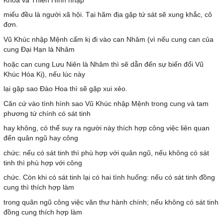
Khoa và Thiên Hình nhập
miếu đều là người xã hội. Tại hãm địa gặp tứ sát sẽ xung khắc, cô
đơn.
Vũ Khúc nhập Mệnh cấm kị đi vào can Nhâm (vì nếu cung can của
cung Đại Hạn là Nhâm
hoặc can cung Lưu Niên là Nhâm thì sẽ dẫn đến sự biến đổi Vũ
Khúc Hóa Kị), nếu lúc này
lại gặp sao Đào Hoa thì sẽ gặp xui xẻo.
Căn cứ vào tình hình sao Vũ Khúc nhập Mệnh trong cung và tam
phương tứ chính có sát tinh
hay không, có thể suy ra người này thích hợp công việc liên quan
đến quân ngũ hay công
chức: nếu có sát tinh thì phù hợp với quân ngũ, nếu không có sát
tinh thì phù hợp với công
chức. Còn khi có sát tinh lại có hai tình huống: nếu có sát tinh đồng
cung thì thích hợp làm
trong quân ngũ công việc văn thư hành chính; nếu không có sát tinh
đồng cung thích hợp làm