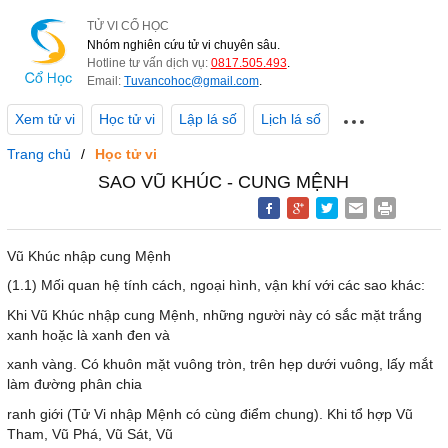
TỬ VI CỔ HỌC
Nhóm nghiên cứu tử vi chuyên sâu.
Hotline tư vấn dịch vụ:
0817.505.493
.
Email:
Tuvancohoc@gmail.com
.
Xem tử vi
Học tử vi
Lập lá số
Lịch lá số
Trang chủ
Học tử vi
SAO VŨ KHÚC - CUNG MỆNH
Vũ Khúc nhập cung Mệnh
(1.1) Mối quan hệ tính cách, ngoại hình, vận khí với các sao khác:
Khi Vũ Khúc nhập cung Mệnh, những người này có sắc mặt trắng
xanh hoặc là xanh đen và
xanh vàng. Có khuôn mặt vuông tròn, trên hẹp dưới vuông, lấy mắt
làm đường phân chia
ranh giới (Tử Vi nhập Mệnh có cùng điểm chung). Khi tổ hợp Vũ
Tham, Vũ Phá, Vũ Sát, Vũ