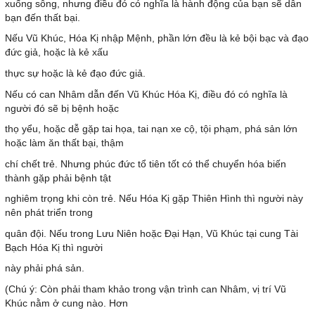
xuống sông, nhưng điều đó có nghĩa là hành động của bạn sẽ dẫn
bạn đến thất bại.
Nếu Vũ Khúc, Hóa Kị nhập Mệnh, phần lớn đều là kẻ bội bạc và đạo
đức giả, hoặc là kẻ xấu
thực sự hoặc là kẻ đạo đức giả.
Nếu có can Nhâm dẫn đến Vũ Khúc Hóa Kị, điều đó có nghĩa là
người đó sẽ bị bệnh hoặc
thọ yểu, hoặc dễ gặp tai họa, tai nạn xe cộ, tội phạm, phá sản lớn
hoặc làm ăn thất bại, thậm
chí chết trẻ. Nhưng phúc đức tổ tiên tốt có thể chuyển hóa biến
thành gặp phải bệnh tật
nghiêm trọng khi còn trẻ. Nếu Hóa Kị gặp Thiên Hình thì người này
nên phát triển trong
quân đội. Nếu trong Lưu Niên hoặc Đại Hạn, Vũ Khúc tại cung Tài
Bạch Hóa Kị thì người
này phải phá sản.
(Chú ý: Còn phải tham khảo trong vận trình can Nhâm, vị trí Vũ
Khúc nằm ở cung nào. Hơn