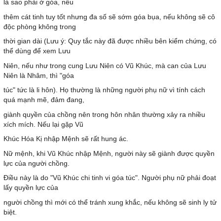
là sao phải ở góa, nếu
thêm cát tinh tuy tốt nhưng đa số sẽ sớm góa bụa, nếu không sẽ cô
độc phòng không trong
thời gian dài (Lưu ý: Quy tắc này đã được nhiều bên kiểm chứng, có
thể dùng để xem Lưu
Niên, nếu như trong cung Lưu Niên có Vũ Khúc, mà can của Lưu
Niên là Nhâm, thì "góa
túc" tức là li hôn). Họ thường là những người phụ nữ vì tính cách
quá mạnh mẽ, đảm đang,
giành quyền của chồng nên trong hôn nhân thường xảy ra nhiều
xích mích. Nếu lại gặp Vũ
Khúc Hóa Kị nhập Mệnh sẽ rất hung ác.
Nữ mệnh, khi Vũ Khúc nhập Mệnh, người này sẽ giành được quyền
lực của người chồng.
Điều này là do "Vũ Khúc chi tinh vi góa túc". Người phụ nữ phải đoạt
lấy quyền lực của
người chồng thì mới có thể tránh xung khắc, nếu không sẽ sinh ly tử
biệt.