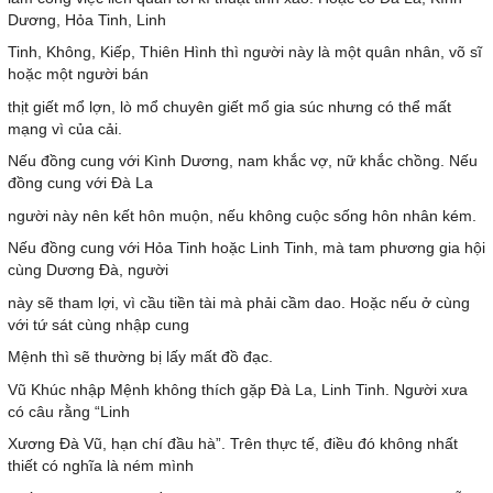
Dương, Hỏa Tinh, Linh
Tinh, Không, Kiếp, Thiên Hình thì người này là một quân nhân, võ sĩ
hoặc một người bán
thịt giết mổ lợn, lò mổ chuyên giết mổ gia súc nhưng có thể mất
mạng vì của cải.
Nếu đồng cung với Kình Dương, nam khắc vợ, nữ khắc chồng. Nếu
đồng cung với Đà La
người này nên kết hôn muộn, nếu không cuộc sống hôn nhân kém.
Nếu đồng cung với Hỏa Tinh hoặc Linh Tinh, mà tam phương gia hội
cùng Dương Đà, người
này sẽ tham lợi, vì cầu tiền tài mà phải cầm dao. Hoặc nếu ở cùng
với tứ sát cùng nhập cung
Mệnh thì sẽ thường bị lấy mất đồ đạc.
Vũ Khúc nhập Mệnh không thích gặp Đà La, Linh Tinh. Người xưa
có câu rằng “Linh
Xương Đà Vũ, hạn chí đầu hà”. Trên thực tế, điều đó không nhất
thiết có nghĩa là ném mình