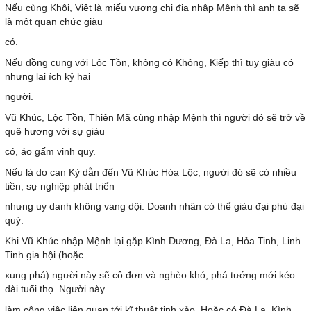
Nếu cùng Khôi, Việt là miếu vượng chi địa nhập Mệnh thì anh ta sẽ
là một quan chức giàu
có.
Nếu đồng cung với Lộc Tồn, không có Không, Kiếp thì tuy giàu có
nhưng lại ích kỷ hại
người.
Vũ Khúc, Lộc Tồn, Thiên Mã cùng nhập Mệnh thì người đó sẽ trở về
quê hương với sự giàu
có, áo gấm vinh quy.
Nếu là do can Kỷ dẫn đến Vũ Khúc Hóa Lộc, người đó sẽ có nhiều
tiền, sự nghiệp phát triển
nhưng uy danh không vang dội. Doanh nhân có thể giàu đại phú đại
quý.
Khi Vũ Khúc nhập Mệnh lại gặp Kình Dương, Đà La, Hỏa Tinh, Linh
Tinh gia hội (hoặc
xung phá) người này sẽ cô đơn và nghèo khó, phá tướng mới kéo
dài tuổi thọ. Người này
làm công việc liên quan tới kĩ thuật tinh xảo. Hoặc có Đà La, Kình