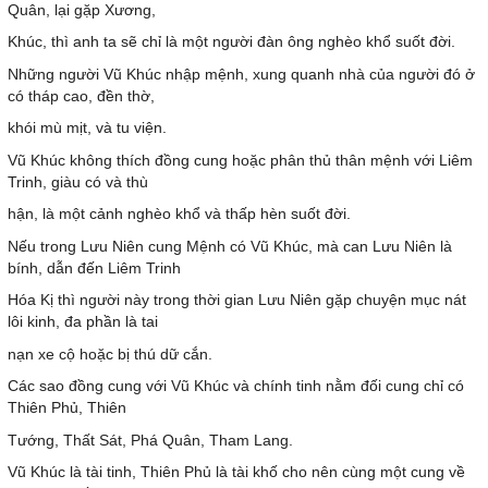
Quân, lại gặp Xương,
Khúc, thì anh ta sẽ chỉ là một người đàn ông nghèo khổ suốt đời.
Những người Vũ Khúc nhập mệnh, xung quanh nhà của người đó ở
có tháp cao, đền thờ,
khói mù mịt, và tu viện.
Vũ Khúc không thích đồng cung hoặc phân thủ thân mệnh với Liêm
Trinh, giàu có và thù
hận, là một cảnh nghèo khổ và thấp hèn suốt đời.
Nếu trong Lưu Niên cung Mệnh có Vũ Khúc, mà can Lưu Niên là
bính, dẫn đến Liêm Trinh
Hóa Kị thì người này trong thời gian Lưu Niên gặp chuyện mục nát
lôi kinh, đa phần là tai
nạn xe cộ hoặc bị thú dữ cắn.
Các sao đồng cung với Vũ Khúc và chính tinh nằm đối cung chỉ có
Thiên Phủ, Thiên
Tướng, Thất Sát, Phá Quân, Tham Lang.
Vũ Khúc là tài tinh, Thiên Phủ là tài khố cho nên cùng một cung về