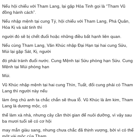
Nếu hội chiếu với Tham Lang, lại gặp Hỏa Tinh gọi là “Tham Vũ
đồng hành cách”.
Nếu nhập mệnh tại cung Tý, hội chiếu với Tham Lang, Phá Quân,
Hóa Kị và sát tinh thì
người đó sẽ bị chết đuối hoặc những điều bất hạnh liên quan.
Nếu cùng Tham Lang, Văn Khúc nhập Đại Hạn tại hai cung Sửu,
Mùi lại gặp Sát, Kị, người
đó phải tránh đuối nước. Cung Mệnh tại Sửu phòng hạn Sửu. Cung
Mệnh tại Mùi phòng hạn
Mùi.
Vũ Khúc nhập mệnh tại hai cung Thìn, Tuất, đối cung phải có Tham
Lang thì người này nếu
làm ông chủ anh ta chắc chắn sẽ thua lỗ. Vũ Khúc là âm kim, Tham
Lang là dương mộc, có
thể làm xà nhà, nhưng cây cần thời gian để nuôi dưỡng, vì vậy sau
ba mươi tuổi sẽ có cơ hội
may mắn giàu sang, nhưng chưa chắc đã thịnh vượng, bởi vì có thể
một vài mộc của Tham