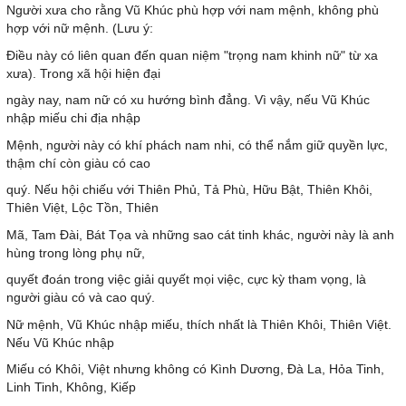
Người xưa cho rằng Vũ Khúc phù hợp với nam mệnh, không phù
hợp với nữ mệnh. (Lưu ý:
Điều này có liên quan đến quan niệm "trọng nam khinh nữ" từ xa
xưa). Trong xã hội hiện đại
ngày nay, nam nữ có xu hướng bình đẳng. Vì vậy, nếu Vũ Khúc
nhập miếu chi địa nhập
Mệnh, người này có khí phách nam nhi, có thể nắm giữ quyền lực,
thậm chí còn giàu có cao
quý. Nếu hội chiếu với Thiên Phủ, Tả Phù, Hữu Bật, Thiên Khôi,
Thiên Việt, Lộc Tồn, Thiên
Mã, Tam Đài, Bát Tọa và những sao cát tinh khác, người này là anh
hùng trong lòng phụ nữ,
quyết đoán trong việc giải quyết mọi việc, cực kỳ tham vọng, là
người giàu có và cao quý.
Nữ mệnh, Vũ Khúc nhập miếu, thích nhất là Thiên Khôi, Thiên Việt.
Nếu Vũ Khúc nhập
Miếu có Khôi, Việt nhưng không có Kình Dương, Đà La, Hỏa Tinh,
Linh Tinh, Không, Kiếp