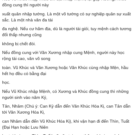
đồng cung thì người này
xuất quân nhập tướng. Là một võ tướng có sự nghiệp quân sự xuất
sắc. Là một nhà văn đa tài
đa nghệ. Nếu cư hãm địa, dù là người tài giỏi, tuy mệnh cách tương
đối thấp nhưng cũng
không bị chết đói.
Nếu đồng cung với Văn Xương nhập cung Mệnh, người này học
rộng tài cao, văn võ song
toàn. Vũ Khúc và Văn Xương hoặc Văn Khúc cùng nhập Mện, hầu
hết họ đều có bằng đại
học.
Nếu Vũ Khúc nhập Mệnh, có Xương và Khúc đồng cung thì những
người sinh vào năm Kỷ,
Tân, Nhâm (Chú ý: Can Kỷ dẫn đến Văn Khúc Hóa Kị, can Tân dẫn
tới Văn Xương Hóa Kị,
can Nhâm dẫn đến Vũ Khúc Hóa Kị), khi vận hạn đi đến Thìn, Tuất
(Đại Hạn hoặc Lưu Niên