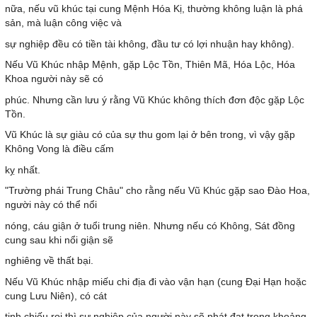
nữa, nếu vũ khúc tại cung Mệnh Hóa Kị, thường không luận là phá
sản, mà luận công việc và
sự nghiệp đều có tiền tài không, đầu tư có lợi nhuận hay không).
Nếu Vũ Khúc nhập Mệnh, gặp Lộc Tồn, Thiên Mã, Hóa Lộc, Hóa
Khoa người này sẽ có
phúc. Nhưng cần lưu ý rằng Vũ Khúc không thích đơn độc gặp Lộc
Tồn.
Vũ Khúc là sự giàu có của sự thu gom lại ở bên trong, vì vậy gặp
Không Vong là điều cấm
kỵ nhất.
"Trường phái Trung Châu" cho rằng nếu Vũ Khúc gặp sao Đào Hoa,
người này có thể nổi
nóng, cáu giận ở tuổi trung niên. Nhưng nếu có Không, Sát đồng
cung sau khi nổi giận sẽ
nghiêng về thất bại.
Nếu Vũ Khúc nhập miếu chi địa đi vào vận hạn (cung Đại Hạn hoặc
cung Lưu Niên), có cát
tinh chiếu rọi thì sự nghiệp của người này sẽ phát đạt trong khoảng