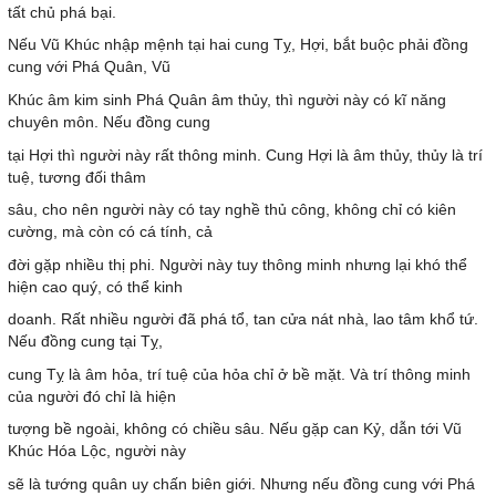
tất chủ phá bại.
Nếu Vũ Khúc nhập mệnh tại hai cung Tỵ, Hợi, bắt buộc phải đồng
cung với Phá Quân, Vũ
Khúc âm kim sinh Phá Quân âm thủy, thì người này có kĩ năng
chuyên môn. Nếu đồng cung
tại Hợi thì người này rất thông minh. Cung Hợi là âm thủy, thủy là trí
tuệ, tương đối thâm
sâu, cho nên người này có tay nghề thủ công, không chỉ có kiên
cường, mà còn có cá tính, cả
đời gặp nhiều thị phi. Người này tuy thông minh nhưng lại khó thể
hiện cao quý, có thể kinh
doanh. Rất nhiều người đã phá tổ, tan cửa nát nhà, lao tâm khổ tứ.
Nếu đồng cung tại Tỵ,
cung Tỵ là âm hỏa, trí tuệ của hỏa chỉ ở bề mặt. Và trí thông minh
của người đó chỉ là hiện
tượng bề ngoài, không có chiều sâu. Nếu gặp can Kỷ, dẫn tới Vũ
Khúc Hóa Lộc, người này
sẽ là tướng quân uy chấn biên giới. Nhưng nếu đồng cung với Phá