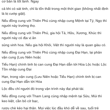
cơ bản là tốt lành. Ngay
cả khi có sát tinh, chỉ là tổn thất trong một thời gian (không nhất định
là bị cướp giật).
Nếu đồng cung với Thiên Phủ cùng nhập cung Mệnh tại Tý, Ngọ thì
người này trường thọ.
Nếu đồng cung với Thiên Phủ, gia hội Tả, Hữu, Xương, Khúc thì
người này có địa vị ân
sủng vinh hoa. Nếu gia hội Khôi, Việt thì người này là quan giàu có.
Nếu đồng cung với Thiên Phủ cùng nhập cung Đại Hạn, lại phân
vận cung (Lưu Niên hoặc
Tiểu Hạn) chính tinh bị can cung Đại Hạn dẫn tới Hóa Lộc hoặc Lộc
Tồn nhập cung Đại
Hạn, trong vận cung (Lưu Niên hoặc Tiểu Hạn) chính tinh bị can
cung Đại Hạn dẫn tới Hóa
Lộc đều chỉ người đó trong vận trình này đại phát tài.
Nếu đồng cung với Tham Lang cùng nhập mệnh tại Sửu, Mùi thì
keo kiệt, cần bỏ cờ bạc,
rượu chè kẻo hại thân. Mọi việc lúc đầu khó dễ về sau, tuổi trẻ