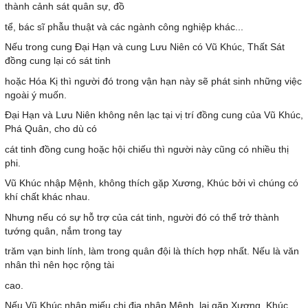
thành cảnh sát quân sự, đồ
tể, bác sĩ phẫu thuật và các ngành công nghiệp khác...
Nếu trong cung Đại Hạn và cung Lưu Niên có Vũ Khúc, Thất Sát
đồng cung lại có sát tinh
hoặc Hóa Kị thì người đó trong vận hạn này sẽ phát sinh những việc
ngoài ý muốn.
Đại Hạn và Lưu Niên không nên lạc tại vị trí đồng cung của Vũ Khúc,
Phá Quân, cho dù có
cát tinh đồng cung hoặc hội chiếu thì người này cũng có nhiều thị
phi.
Vũ Khúc nhập Mệnh, không thích gặp Xương, Khúc bởi vì chúng có
khí chất khác nhau.
Nhưng nếu có sự hỗ trợ của cát tinh, người đó có thể trở thành
tướng quân, nắm trong tay
trăm vạn binh lính, làm trong quân đội là thích hợp nhất. Nếu là văn
nhân thì nên học rộng tài
cao.
Nếu Vũ Khúc nhập miếu chi địa nhập Mệnh, lại gặp Xương, Khúc