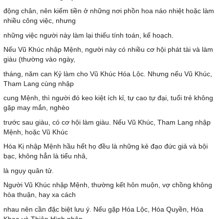
động chân, nên kiếm tiền ở những nơi phồn hoa náo nhiệt hoặc làm
nhiều công việc, nhưng
những việc người này làm lại thiếu tính toán, kế hoạch.
Nếu Vũ Khúc nhập Mệnh, người này có nhiều cơ hội phát tài và làm
giàu (thường vào ngày,
tháng, năm can Kỷ làm cho Vũ Khúc Hóa Lộc. Nhưng nếu Vũ Khúc,
Tham Lang cùng nhập
cung Mệnh, thì người đó keo kiệt ích kỉ, tự cao tự đại, tuổi trẻ không
gặp may mắn, nghèo
trước sau giàu, có cơ hội làm giàu. Nếu Vũ Khúc, Tham Lang nhập
Mệnh, hoặc Vũ Khúc
Hóa Kị nhập Mệnh hầu hết họ đều là những kẻ đạo đức giả và bội
bạc, không hẳn là tiểu nhâ,
là ngụy quân tử.
Người Vũ Khúc nhập Mệnh, thường kết hôn muộn, vợ chồng không
hòa thuận, hay xa cách
nhau nên cần đặc biệt lưu ý. Nếu gặp Hóa Lộc, Hóa Quyền, Hóa