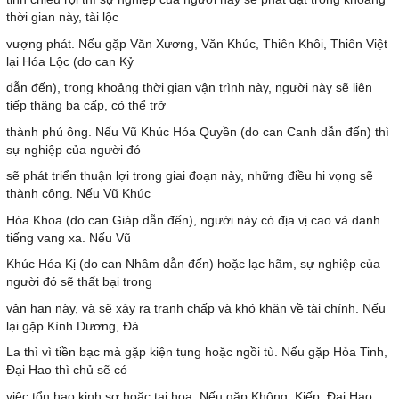
thời gian này, tài lộc
vượng phát. Nếu gặp Văn Xương, Văn Khúc, Thiên Khôi, Thiên Việt
lại Hóa Lộc (do can Kỷ
dẫn đến), trong khoảng thời gian vận trình này, người này sẽ liên
tiếp thăng ba cấp, có thể trở
thành phú ông. Nếu Vũ Khúc Hóa Quyền (do can Canh dẫn đến) thì
sự nghiệp của người đó
sẽ phát triển thuận lợi trong giai đoạn này, những điều hi vọng sẽ
thành công. Nếu Vũ Khúc
Hóa Khoa (do can Giáp dẫn đến), người này có địa vị cao và danh
tiếng vang xa. Nếu Vũ
Khúc Hóa Kị (do can Nhâm dẫn đến) hoặc lạc hãm, sự nghiệp của
người đó sẽ thất bại trong
vận hạn này, và sẽ xảy ra tranh chấp và khó khăn về tài chính. Nếu
lại gặp Kình Dương, Đà
La thì vì tiền bạc mà gặp kiện tụng hoặc ngồi tù. Nếu gặp Hỏa Tinh,
Đại Hao thì chủ sẽ có
việc tổn hao kinh sợ hoặc tai họa. Nếu gặp Không, Kiếp, Đại Hao,