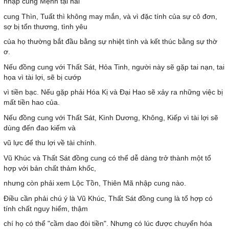
nhập cung Mệnh tại hai
cung Thìn, Tuất thì không may mắn, và vì đặc tính của sự cô đơn,
sợ bị tổn thương, tình yêu
của họ thường bắt đầu bằng sự nhiệt tình và kết thúc bằng sự thờ
ơ.
Nếu đồng cung với Thất Sát, Hỏa Tinh, người này sẽ gặp tai nạn, tai
họa vì tài lợi, sẽ bị cướp
vì tiền bạc. Nếu gặp phải Hóa Kị và Đại Hao sẽ xảy ra những việc bị
mất tiền hao của.
Nếu đồng cung với Thất Sát, Kình Dương, Không, Kiếp vì tài lợi sẽ
dùng đến đao kiếm và
vũ lực để thu lợi về tài chính.
Vũ Khúc và Thất Sát đồng cung có thể dễ dàng trở thành một tổ
hợp với bản chất thảm khốc,
nhưng còn phải xem Lộc Tồn, Thiên Mã nhập cung nào.
Điều cần phải chú ý là Vũ Khúc, Thất Sát đồng cung là tổ hợp có
tính chất nguy hiểm, thậm
chí họ có thể "cầm dao đòi tiền". Nhưng có lúc được chuyển hóa