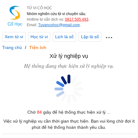
TỬ VI CỔ HỌC
Nhóm nghiên cứu tử vi chuyên sâu.
Hotline tư vấn dịch vụ:
0817.505.493
.
Email:
Tuvancohoc@gmail.com
.
Xem tử vi
Học tử vi
Lịch lá số
Lập lá số
Trang chủ
Tiện ích
Xử lý nghiệp vụ
Hệ thống đang thực hiện xử lý nghiệp vụ.
Chờ
84
giây để hệ thống thực hiện xử lý ...
Việc xử lý nghiệp vụ cần thời gian thực hiện. Bạn vui lòng chờ đợi ít
phút để hệ thống hoàn thành yêu cầu.