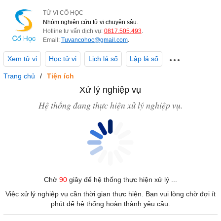
TỬ VI CỔ HỌC
Nhóm nghiên cứu tử vi chuyên sâu.
Hotline tư vấn dịch vụ:
0817.505.493
.
Email:
Tuvancohoc@gmail.com
.
Xem tử vi
Học tử vi
Lịch lá số
Lập lá số
Trang chủ
Tiện ích
Xử lý nghiệp vụ
Hệ thống đang thực hiện xử lý nghiệp vụ.
Chờ
90
giây để hệ thống thực hiện xử lý ...
Việc xử lý nghiệp vụ cần thời gian thực hiện. Bạn vui lòng chờ đợi ít
phút để hệ thống hoàn thành yêu cầu.