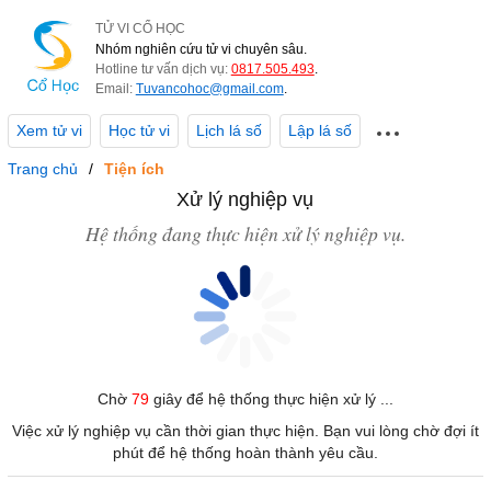
TỬ VI CỔ HỌC
Nhóm nghiên cứu tử vi chuyên sâu.
Hotline tư vấn dịch vụ:
0817.505.493
.
Email:
Tuvancohoc@gmail.com
.
Xem tử vi
Học tử vi
Lịch lá số
Lập lá số
Trang chủ
Tiện ích
Xử lý nghiệp vụ
Hệ thống đang thực hiện xử lý nghiệp vụ.
Chờ
79
giây để hệ thống thực hiện xử lý ...
Việc xử lý nghiệp vụ cần thời gian thực hiện. Bạn vui lòng chờ đợi ít
phút để hệ thống hoàn thành yêu cầu.