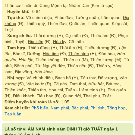
Thân cư Thiên di. Cung Mệnh tại Nhâm Dần (Kim tứ cục):
-
Huyền khí:
-0.84
-
Tọa thủ:
Vô chính diệu, Phúc đức, Tướng quân, Lâm quan,
Địa
không
(Đ), Thiên quý, Thiên đức, Quốc ấn, Thiên quan, Kiếp sát,
Triệt
-
Xung chiếu:
Thái dương (H), Cự môn (Đ), Thiếu âm (Đ), Phục
binh, Tuyệt,
Địa kiếp
(Đ),
Hóa kỵ
, Cô thần
-
Tam hợp:
Thiên đồng (H), Thái âm (H), Thiếu dương (Đ),
Lộc
tồn
, Bác sĩ, Dưỡng,
Hỏa tinh
(Đ),
Thiên hình
(H), Đào hoa,
Hóa
quyền
,
Hóa lộc
, Thiên không - Thiên cơ (M), Thiên lương (M), Tử
phù, Bệnh phù, Tử, Nguyệt đức, Thiên riêu (Đ), Thiên y, Hồng
loan, Địa võng,
Hóa khoa
-
Nhị hợp:
Vô chính diệu, Bạch hổ (H), Tấu thư, Đế vượng,
Văn
xương
(Đ),
Văn khúc
(Đ),
Tả phù
, Tam thai,
Hữu bật
, Bát tọa,
Thiên khốc, Thiên thọ, Hoa cái, Tuần - Liêm trinh (H), Phá quân
(H), Điếu khách, Tiểu hao (Đ), Quan đới, Thai phụ, Triệt
Điểm huyền khí toàn lá số:
1.05
Xem chi tiết:
Phổ biến
,
Nam phái
,
Bắc phái
,
Phi tinh
,
Tổng hợp
,
Tạp luận
.
Lá số tử vi ÂM NAM sinh năm ĐINH TỊ giờ TUẤT ngày 1