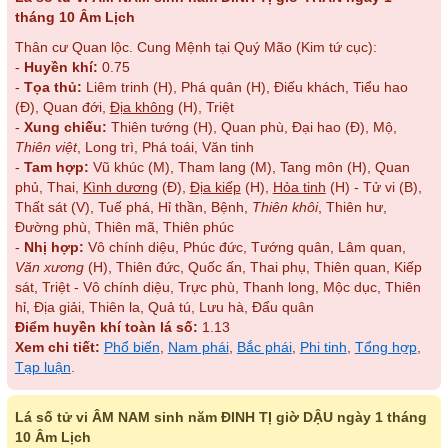
tháng 10 Âm Lịch
Thân cư Quan lộc. Cung Mệnh tại Quý Mão (Kim tứ cục):
-
Huyền khí:
0.75
-
Tọa thủ:
Liêm trinh (H), Phá quân (H), Điếu khách, Tiểu hao
(Đ), Quan đới,
Địa không
(H), Triệt
-
Xung chiếu:
Thiên tướng (H), Quan phù, Đại hao (Đ), Mộ,
Thiên việt
, Long trì, Phá toái, Văn tinh
-
Tam hợp:
Vũ khúc (M), Tham lang (M), Tang môn (H), Quan
phủ, Thai,
Kình dương
(Đ),
Địa kiếp
(H),
Hỏa tinh
(H) - Tử vi (B),
Thất sát (V), Tuế phá, Hỉ thần, Bệnh,
Thiên khôi
, Thiên hư,
Đường phù, Thiên mã, Thiên phúc
-
Nhị hợp:
Vô chính diệu, Phúc đức, Tướng quân, Lâm quan,
Văn xương
(H), Thiên đức, Quốc ấn, Thai phụ, Thiên quan, Kiếp
sát, Triệt - Vô chính diệu, Trực phù, Thanh long, Mộc dục, Thiên
hỉ, Địa giải, Thiên la, Quả tú, Lưu hà, Đẩu quân
Điểm huyền khí toàn lá số:
1.13
Xem chi tiết:
Phổ biến
,
Nam phái
,
Bắc phái
,
Phi tinh
,
Tổng hợp
,
Tạp luận
.
Lá số tử vi ÂM NAM sinh năm ĐINH TỊ giờ DẬU ngày 1 tháng
10 Âm Lịch