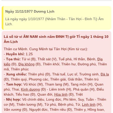
Ngày 11/11/1977 Dương Lịch
Là ngày ngày 1/10/1977 (Nhâm Thân - Tân Hợi - Đinh Tị) Âm
Lịch.
Lá số tử vi ÂM NAM sinh năm ĐINH TỊ giờ TÍ ngày 1 tháng 10
Âm Lịch
Thân cư Mệnh. Cung Mệnh tại Tân Hợi (Kim tứ cục):
-
Huyền khí:
1.25
-
Tọa thủ:
Tử vi (B), Thất sát (V), Tuế phá, Hỉ thần, Bệnh,
Địa
kiếp
(Đ),
Địa không
(Đ),
Thiên khôi
, Thiên hư, Đường phù, Thiên
mã, Thiên phúc
-
Xung chiếu:
Thiên phủ (Đ), Thái tuế, Lực sĩ, Trường sinh,
Đà la
(Đ), Thiên quý, Phượng các, Thiên giải, Giải thần, Thiên trù
-
Tam hợp:
Vũ khúc (M), Tham lang (M), Tang môn (H), Quan
phủ, Thai,
Kình dương
(Đ) - Liêm trinh (H), Phá quân (H), Điếu
khách, Tiểu hao (Đ), Quan đới,
Hỏa tinh
(Đ), Triệt
-
Nhị hợp:
Vô chính diệu, Long đức, Phi liêm, Suy, Tuần - Thiên
cơ (M), Thiên lương (M), Tử phù, Bệnh phù, Tử,
Linh tinh
(H),
Văn xương
(Đ), Nguyệt đức, Thiên riêu (Đ), Thiên y, Hồng loan,