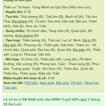
tháng 10 Âm Lịch
Thân cư Tài bạch. Cung Mệnh tại Quý Sửu (Mộc tam cục):
-
Huyền khí:
0.75
-
Tọa thủ:
Thái dương (Đ), Thái âm (Đ), Bạch hổ (H), Tấu thư,
Thai,
Địa không
(H),
Tả phù
, Tam thai,
Hữu bật
, Bát tọa, Thiên
khốc,
Hóa lộc
, Hoa cái, Tuần
-
Xung chiếu:
Vô chính diệu, Tang môn (H), Quan phủ, Đế
vượng,
Kình dương
(Đ)
-
Tam hợp:
Thiên lương (H), Thái tuế, Lực sĩ, Bệnh,
Đà la
(Đ),
Hỏa tinh
(Đ), Phượng các, Thiên giải, Giải thần, Thiên trù - Vô
chính diệu, Quan phù, Đại hao (Đ), Quan đới,
Địa kiếp
(H),
Thiên
việt
, Long trì, Phá toái, Văn tinh
-
Nhị hợp:
Vũ khúc (V), Thiên phủ (M), Long đức, Phi liêm,
Dưỡng,
Văn xương
(H), Phong cáo, Tuần - Tham lang (Đ), Phúc
đức, Tướng quân, Tuyệt,
Văn khúc
(H), Thiên đức, Quốc ấn,
Thiên thọ, Thiên quan, Kiếp sát, Triệt
Điểm huyền khí toàn lá số:
4.04
Xem chi tiết:
Phổ biến
,
Nam phái
,
Bắc phái
,
Phi tinh
,
Tổng hợp
,
Tạp luận
.
Lá số tử vi ÂM NAM sinh năm ĐINH TỊ giờ HỢI ngày 1 tháng
10 Âm Lịch