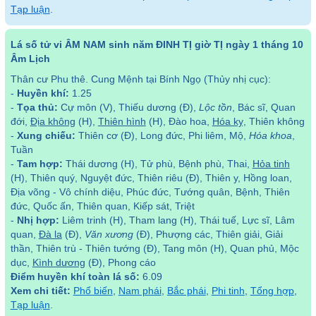
Tạp luận
.
Lá số tử vi ÂM NAM sinh năm ĐINH TỊ giờ TỊ ngày 1 tháng 10
Âm Lịch
Thân cư Phu thê. Cung Mệnh tại Bính Ngọ (Thủy nhị cục):
-
Huyền khí:
1.25
-
Tọa thủ:
Cự môn (V), Thiếu dương (Đ),
Lộc tồn
, Bác sĩ, Quan
đới,
Địa không
(H),
Thiên hình
(H), Đào hoa,
Hóa kỵ
, Thiên không
-
Xung chiếu:
Thiên cơ (Đ), Long đức, Phi liêm, Mộ,
Hóa khoa
,
Tuần
-
Tam hợp:
Thái dương (H), Tử phù, Bệnh phù, Thai,
Hỏa tinh
(H), Thiên quý, Nguyệt đức, Thiên riêu (Đ), Thiên y, Hồng loan,
Địa võng - Vô chính diệu, Phúc đức, Tướng quân, Bệnh, Thiên
đức, Quốc ấn, Thiên quan, Kiếp sát, Triệt
-
Nhị hợp:
Liêm trinh (H), Tham lang (H), Thái tuế, Lực sĩ, Lâm
quan,
Đà la
(Đ),
Văn xương
(Đ), Phượng các, Thiên giải, Giải
thần, Thiên trù - Thiên tướng (Đ), Tang môn (H), Quan phủ, Mộc
dục,
Kình dương
(Đ), Phong cáo
Điểm huyền khí toàn lá số:
6.09
Xem chi tiết:
Phổ biến
,
Nam phái
,
Bắc phái
,
Phi tinh
,
Tổng hợp
,
Tạp luận
.