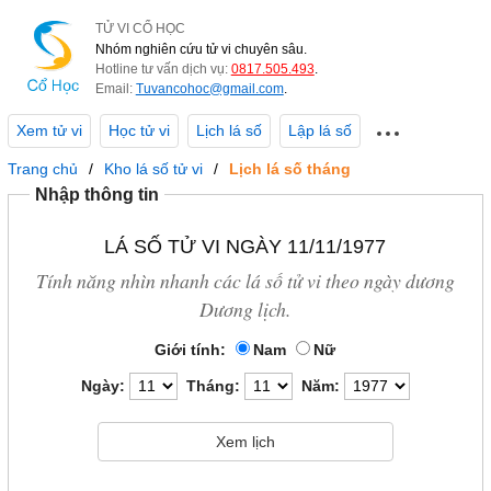
TỬ VI CỔ HỌC
Nhóm nghiên cứu tử vi chuyên sâu.
Hotline tư vấn dịch vụ:
0817.505.493
.
Email:
Tuvancohoc@gmail.com
.
Xem tử vi
Học tử vi
Lịch lá số
Lập lá số
Trang chủ
Kho lá số tử vi
Lịch lá số tháng
Nhập thông tin
LÁ SỐ TỬ VI NGÀY 11/11/1977
Tính năng nhìn nhanh các lá số tử vi theo ngày dương
Dương lịch.
Giới tính:
Nam
Nữ
Ngày:
Tháng:
Năm: