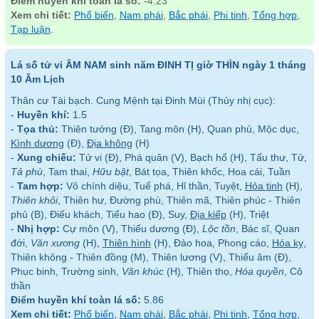
Điểm huyền khí toàn lá số:
-4.23
Xem chi tiết:
Phổ biến
,
Nam phái
,
Bắc phái
,
Phi tinh
,
Tổng hợp
,
Tạp luận
.
Lá số tử vi ÂM NAM sinh năm ĐINH TỊ giờ THÌN ngày 1 tháng
10 Âm Lịch
Thân cư Tài bạch. Cung Mệnh tại Đinh Mùi (Thủy nhị cục):
-
Huyền khí:
1.5
-
Tọa thủ:
Thiên tướng (Đ), Tang môn (H), Quan phủ, Mộc dục,
Kình dương
(Đ),
Địa không
(H)
-
Xung chiếu:
Tử vi (Đ), Phá quân (V), Bạch hổ (H), Tấu thư, Tử,
Tả phù
, Tam thai,
Hữu bật
, Bát tọa, Thiên khốc, Hoa cái, Tuần
-
Tam hợp:
Vô chính diệu, Tuế phá, Hỉ thần, Tuyệt,
Hỏa tinh
(H),
Thiên khôi
, Thiên hư, Đường phù, Thiên mã, Thiên phúc - Thiên
phủ (B), Điếu khách, Tiểu hao (Đ), Suy,
Địa kiếp
(H), Triệt
-
Nhị hợp:
Cự môn (V), Thiếu dương (Đ),
Lộc tồn
, Bác sĩ, Quan
đới,
Văn xương
(H),
Thiên hình
(H), Đào hoa, Phong cáo,
Hóa kỵ
,
Thiên không - Thiên đồng (M), Thiên lương (V), Thiếu âm (Đ),
Phục binh, Trường sinh,
Văn khúc
(H), Thiên thọ,
Hóa quyền
, Cô
thần
Điểm huyền khí toàn lá số:
5.86
Xem chi tiết:
Phổ biến
,
Nam phái
,
Bắc phái
,
Phi tinh
,
Tổng hợp
,