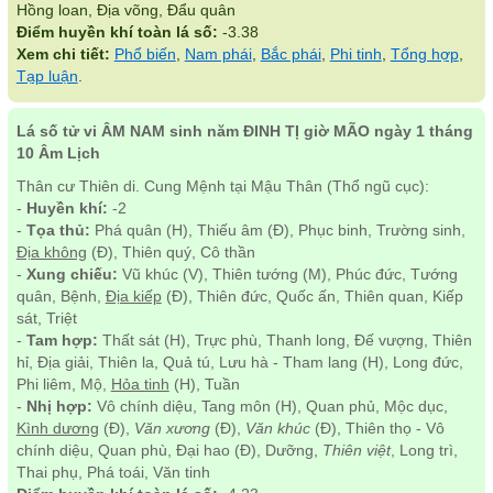
Hồng loan, Địa võng, Đẩu quân
Điểm huyền khí toàn lá số:
-3.38
Xem chi tiết:
Phổ biến
,
Nam phái
,
Bắc phái
,
Phi tinh
,
Tổng hợp
,
Tạp luận
.
Lá số tử vi ÂM NAM sinh năm ĐINH TỊ giờ MÃO ngày 1 tháng
10 Âm Lịch
Thân cư Thiên di. Cung Mệnh tại Mậu Thân (Thổ ngũ cục):
-
Huyền khí:
-2
-
Tọa thủ:
Phá quân (H), Thiếu âm (Đ), Phục binh, Trường sinh,
Địa không
(Đ), Thiên quý, Cô thần
-
Xung chiếu:
Vũ khúc (V), Thiên tướng (M), Phúc đức, Tướng
quân, Bệnh,
Địa kiếp
(Đ), Thiên đức, Quốc ấn, Thiên quan, Kiếp
sát, Triệt
-
Tam hợp:
Thất sát (H), Trực phù, Thanh long, Đế vượng, Thiên
hỉ, Địa giải, Thiên la, Quả tú, Lưu hà - Tham lang (H), Long đức,
Phi liêm, Mộ,
Hỏa tinh
(H), Tuần
-
Nhị hợp:
Vô chính diệu, Tang môn (H), Quan phủ, Mộc dục,
Kình dương
(Đ),
Văn xương
(Đ),
Văn khúc
(Đ), Thiên thọ - Vô
chính diệu, Quan phù, Đại hao (Đ), Dưỡng,
Thiên việt
, Long trì,
Thai phụ, Phá toái, Văn tinh