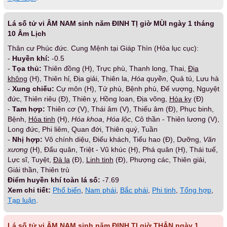
Lá số tử vi ÂM NAM sinh năm ĐINH TỊ giờ MÙI ngày 1 tháng
10 Âm Lịch
Thân cư Phúc đức. Cung Mệnh tại Giáp Thìn (Hỏa lục cục):
-
Huyền khí:
-0.5
-
Tọa thủ:
Thiên đồng (H), Trực phù, Thanh long, Thai,
Địa
không
(H), Thiên hỉ, Địa giải, Thiên la,
Hóa quyền
, Quả tú, Lưu hà
-
Xung chiếu:
Cự môn (H), Tử phù, Bệnh phù, Đế vượng, Nguyệt
đức, Thiên riêu (Đ), Thiên y, Hồng loan, Địa võng,
Hóa kỵ
(Đ)
-
Tam hợp:
Thiên cơ (V), Thái âm (V), Thiếu âm (Đ), Phục binh,
Bệnh,
Hỏa tinh
(H),
Hóa khoa
,
Hóa lộc
, Cô thần - Thiên lương (V),
Long đức, Phi liêm, Quan đới, Thiên quý, Tuần
-
Nhị hợp:
Vô chính diệu, Điếu khách, Tiểu hao (Đ), Dưỡng,
Văn
xương
(H), Đẩu quân, Triệt - Vũ khúc (H), Phá quân (H), Thái tuế,
Lực sĩ, Tuyệt,
Đà la
(Đ),
Linh tinh
(Đ), Phượng các, Thiên giải,
Giải thần, Thiên trù
Điểm huyền khí toàn lá số:
-7.69
Xem chi tiết:
Phổ biến
,
Nam phái
,
Bắc phái
,
Phi tinh
,
Tổng hợp
,
Tạp luận
.
Lá số tử vi ÂM NAM sinh năm ĐINH TỊ giờ THÂN ngày 1