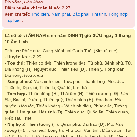
Địa võng,
Hóa khoa
Điểm huyền khí toàn lá số:
2.27
Xem chi tiết:
Phổ biến
,
Nam phái
,
Bắc phái
,
Phi tinh
,
Tổng hợp
,
Tạp luận
.
Lá số tử vi ÂM NAM sinh năm ĐINH TỊ giờ SỬU ngày 1 tháng
10 Âm Lịch
Thân cư Phúc đức. Cung Mệnh tại Canh Tuất (Kim tứ cục):
-
Huyền khí:
-2.25
-
Tọa thủ:
Thiên cơ (M), Thiên lương (M), Tử phù, Bệnh phù, Tử,
Địa không
(H), Nguyệt đức, Thiên riêu (Đ), Thiên y, Hồng loan,
Địa võng,
Hóa khoa
-
Xung chiếu:
Vô chính diệu, Trực phù, Thanh long, Mộc dục,
Thiên hỉ, Địa giải, Thiên la, Quả tú, Lưu hà
-
Tam hợp:
Thiên đồng (H), Thái âm (H), Thiếu dương (Đ),
Lộc
tồn
, Bác sĩ, Dưỡng, Thiên quý,
Thiên hình
(H), Đào hoa,
Hóa
quyền
,
Hóa lộc
, Thiên không - Vô chính diệu, Phúc đức, Tướng
quân, Lâm quan,
Hỏa tinh
(Đ), Thiên đức, Quốc ấn, Thiên quan,
Kiếp sát, Triệt
-
Nhị hợp:
Thiên tướng (H), Quan phù, Đại hao (Đ), Mộ,
Văn
xương
(H),
Thiên việt
, Long trì, Phá toái, Văn tinh, Đẩu quân - Tử
vi (B), Thất sát (V), Tuế phá, Hỉ thần, Bệnh,
Linh tinh
(H),
Thiên