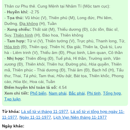
Thân cư Phu thê. Cung Mệnh tại Nhâm Tí (Mộc tam cục):
-
Huyền khí:
-2.75
-
Tọa thủ:
Vũ khúc (V), Thiên phủ (M), Long đức, Phi liêm,
Dưỡng,
Địa không
(H), Tuần
-
Xung chiếu:
Thất sát (M), Thiếu dương (Đ),
Lộc tồn
, Bác sĩ,
Suy,
Thiên hình
(H), Đào hoa, Thiên không
-
Tam hợp:
Tử vi (V), Thiên tướng (V), Trực phù, Thanh long, Tử,
Hỏa tinh
(Đ), Thiên quý, Thiên hỉ, Địa giải, Thiên la, Quả tú, Lưu
hà - Liêm trinh (V), Thiếu âm (Đ), Phục binh, Lâm quan, Cô thần
-
Nhị hợp:
Thiên đồng (Đ), Tuế phá, Hỉ thần, Trường sinh,
Văn
xương
(Đ),
Thiên khôi
, Thiên hư, Đường phù,
Hóa quyền
, Thiên
mã, Thiên phúc - Thái dương (Đ), Thái âm (Đ), Bạch hổ (H), Tấu
thư, Thai,
Tả phù
, Tam thai,
Hữu bật
, Bát tọa, Thiên khốc, Phong
cáo,
Hóa lộc
, Hoa cái, Tuần
Điểm huyền khí toàn lá số:
4.54
Xem chi tiết:
Phổ biến
,
Nam phái
,
Bắc phái
,
Phi tinh
,
Tổng hợp
,
Tạp luận
.
Từ khóa:
Lá số tử vi tháng 11-1977
,
Lá số tử vi tổng hợp ngày 11-
11-1977
,
Ngày 11-11-1977
,
Lịch Vạn Niên tháng 11-1977
Ngày khác: