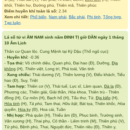
khôi
, Thiên hư, Đường phù, Thiên mã, Thiên phúc
Điểm huyền khí toàn lá số:
2.34
Xem chi tiết:
Phổ biến
,
Nam phái
,
Bắc phái
,
Phi tinh
,
Tổng hợp
,
Tạp luận
.
Lá số tử vi ÂM NAM sinh năm ĐINH TỊ giờ DẦN ngày 1 tháng
10 Âm Lịch
Thân cư Quan lộc. Cung Mệnh tại Kỷ Dậu (Thổ ngũ cục):
-
Huyền khí:
-0.36
-
Tọa thủ:
Vô chính diệu, Quan phù, Đại hao (Đ), Dưỡng,
Địa
không
(H),
Thiên việt
, Long trì, Phá toái, Văn tinh
-
Xung chiếu:
Thái dương (V), Thiên lương (V), Điếu khách, Tiểu
hao (Đ), Suy, Triệt
-
Tam hợp:
Thiên cơ (V), Thái tuế, Lực sĩ, Lâm quan,
Đà la
(Đ),
Phượng các, Thiên giải, Giải thần,
Hóa khoa
, Thiên trù - Thiên
đồng (H), Cự môn (H), Bạch hổ (H), Tấu thư, Tử,
Địa kiếp
(H),
Hỏa tinh
(H),
Tả phù
, Tam thai,
Hữu bật
, Bát tọa, Thiên khốc,
Hóa
quyền
,
Hóa kỵ
(Đ), Hoa cái, Tuần
-
Nhị hợp:
Phá quân (H), Thiếu âm (Đ), Phục binh, Trường sinh,
Văn xương
(H), Thai phụ, Cô thần - Liêm trinh (M), Thiên phủ (V),
Tử phù, Bệnh phù, Thai, Nguyệt đức, Thiên riêu (Đ), Thiên y,