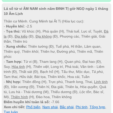
Lá số tử vi ÂM NAM sinh năm ĐINH TỊ giờ NGỌ ngày 1 tháng
10 Âm Lịch
Thân cư Mệnh. Cung Mệnh tại Ất Tị (Hỏa lục cục):
-
Huyền khí:
-2.5
-
Tọa thủ:
Vũ khúc (H), Phá quân (H), Thái tuế, Lực sĩ, Tuyệt,
Đà
la
(Đ),
Địa kiếp
(Đ),
Địa không
(Đ), Phượng các, Thiên giải, Giải
thần, Thiên trù
-
Xung chiếu:
Thiên tướng (Đ), Tuế phá, Hỉ thần, Lâm quan,
Thiên quý,
Thiên khôi
, Thiên hư, Đường phù, Thiên mã, Thiên
phúc
-
Tam hợp:
Tử vi (B), Tham lang (H), Quan phù, Đại hao (Đ),
Suy,
Hỏa tinh
(H),
Thiên việt
, Long trì, Phá toái, Văn tinh - Liêm
trinh (Đ), Thất sát (Đ), Bạch hổ (H), Tấu thư, Mộc dục,
Tả phù
,
Tam thai,
Hữu bật
, Bát tọa, Thiên khốc, Hoa cái, Tuần
-
Nhị hợp:
Thiên đồng (H), Trực phù, Thanh long, Thai,
Linh tinh
(Đ),
Văn xương
(Đ), Thiên hỉ, Địa giải, Thiên la,
Hóa quyền
, Quả
tú, Lưu hà - Thái dương (M), Thiếu dương (Đ),
Lộc tồn
, Bác sĩ,
Mộ,
Thiên hình
(H), Đào hoa, Thiên không
Điểm huyền khí toàn lá số:
-7.66
Xem chi tiết:
Phổ biến
,
Nam phái
,
Bắc phái
,
Phi tinh
,
Tổng hợp
,
Tạp luận
.