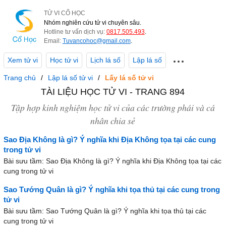
TỬ VI CỔ HỌC
Nhóm nghiên cứu tử vi chuyên sâu.
Hotline tư vấn dịch vụ:
0817.505.493
.
Email:
Tuvancohoc@gmail.com
.
Xem tử vi
Học tử vi
Lịch lá số
Lập lá số
Trang chủ
Lập lá số tử vi
Lấy lá số tử vi
TÀI LIỆU HỌC TỬ VI - TRANG 894
Tập hợp kinh nghiệm học tử vi của các trường phái và cá
nhân chia sẻ
Sao Địa Không là gì? Ý nghĩa khi Địa Không tọa tại các cung
trong tử vi
Bài sưu tầm: Sao Địa Không là gì? Ý nghĩa khi Địa Không tọa tại các
cung trong tử vi
Sao Tướng Quân là gì? Ý nghĩa khi tọa thủ tại các cung trong
tử vi
Bài sưu tầm: Sao Tướng Quân là gì? Ý nghĩa khi tọa thủ tại các
cung trong tử vi