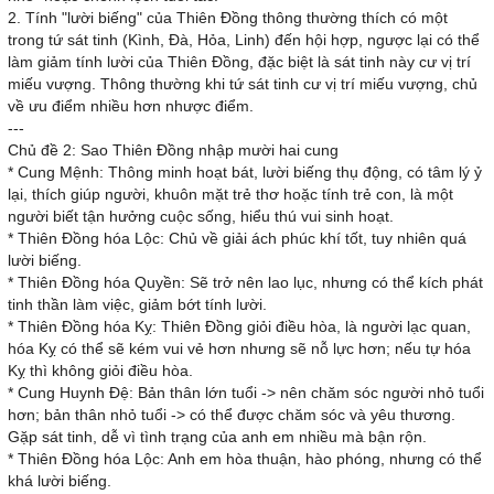
2. Tính "lười biếng" của Thiên Đồng thông thường thích có một
trong tứ sát tinh (Kình, Đà, Hỏa, Linh) đến hội hợp, ngược lại có thể
làm giảm tính lười của Thiên Đồng, đặc biệt là sát tinh này cư vị trí
miếu vượng. Thông thường khi tứ sát tinh cư vị trí miếu vượng, chủ
về ưu điểm nhiều hơn nhược điểm.
---
Chủ đề 2: Sao Thiên Đồng nhập mười hai cung
* Cung Mệnh: Thông minh hoạt bát, lười biếng thụ động, có tâm lý ỷ
lại, thích giúp người, khuôn mặt trẻ thơ hoặc tính trẻ con, là một
người biết tận hưởng cuộc sống, hiểu thú vui sinh hoạt.
* Thiên Đồng hóa Lộc: Chủ về giải ách phúc khí tốt, tuy nhiên quá
lười biếng.
* Thiên Đồng hóa Quyền: Sẽ trở nên lao lục, nhưng có thể kích phát
tinh thần làm việc, giảm bớt tính lười.
* Thiên Đồng hóa Kỵ: Thiên Đồng giỏi điều hòa, là người lạc quan,
hóa Kỵ có thể sẽ kém vui vẻ hơn nhưng sẽ nỗ lực hơn; nếu tự hóa
Kỵ thì không giỏi điều hòa.
* Cung Huynh Đệ: Bản thân lớn tuổi -> nên chăm sóc người nhỏ tuổi
hơn; bản thân nhỏ tuổi -> có thể được chăm sóc và yêu thương.
Gặp sát tinh, dễ vì tình trạng của anh em nhiều mà bận rộn.
* Thiên Đồng hóa Lộc: Anh em hòa thuận, hào phóng, nhưng có thể
khá lười biếng.