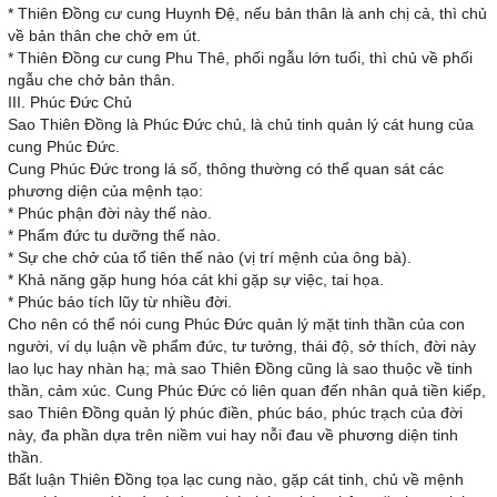
* Thiên Đồng cư cung Huynh Đệ, nếu bản thân là anh chị cả, thì chủ
về bản thân che chở em út.
* Thiên Đồng cư cung Phu Thê, phối ngẫu lớn tuổi, thì chủ về phối
ngẫu che chở bản thân.
III. Phúc Đức Chủ
Sao Thiên Đồng là Phúc Đức chủ, là chủ tinh quản lý cát hung của
cung Phúc Đức.
Cung Phúc Đức trong lá số, thông thường có thể quan sát các
phương diện của mệnh tạo:
* Phúc phận đời này thế nào.
* Phẩm đức tu dưỡng thế nào.
* Sự che chở của tổ tiên thế nào (vị trí mệnh của ông bà).
* Khả năng gặp hung hóa cát khi gặp sự việc, tai họa.
* Phúc báo tích lũy từ nhiều đời.
Cho nên có thể nói cung Phúc Đức quản lý mặt tinh thần của con
người, ví dụ luận về phẩm đức, tư tưởng, thái độ, sở thích, đời này
lao lục hay nhàn hạ; mà sao Thiên Đồng cũng là sao thuộc về tinh
thần, cảm xúc. Cung Phúc Đức có liên quan đến nhân quả tiền kiếp,
sao Thiên Đồng quản lý phúc điền, phúc báo, phúc trạch của đời
này, đa phần dựa trên niềm vui hay nỗi đau về phương diện tinh
thần.
Bất luận Thiên Đồng tọa lạc cung nào, gặp cát tinh, chủ về mệnh