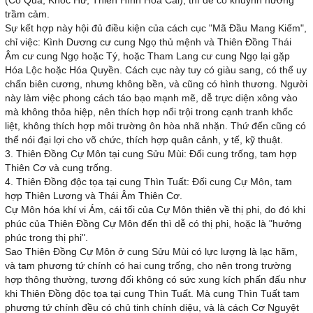
(Cô Quả, Khóc Hư, Thiên Hình Hoa Cái), thì dễ có khuynh hướng
trầm cảm.
Sự kết hợp này hội đủ điều kiện của cách cục "Mã Đầu Mang Kiếm",
chỉ việc: Kình Dương cư cung Ngọ thủ mệnh và Thiên Đồng Thái
Âm cư cung Ngọ hoặc Tý, hoặc Tham Lang cư cung Ngọ lại gặp
Hóa Lộc hoặc Hóa Quyền. Cách cục này tuy có giàu sang, có thể uy
chấn biên cương, nhưng không bền, và cũng có hình thương. Người
này làm việc phong cách táo bạo mạnh mẽ, dễ trực diện xông vào
mà không thỏa hiệp, nên thích hợp nổi trội trong cạnh tranh khốc
liệt, không thích hợp môi trường ôn hòa nhã nhặn. Thứ đến cũng có
thể nói đại lợi cho võ chức, thích hợp quân cảnh, y tế, kỹ thuật.
3. Thiên Đồng Cự Môn tại cung Sửu Mùi: Đối cung trống, tam hợp
Thiên Cơ và cung trống.
4. Thiên Đồng độc tọa tại cung Thìn Tuất: Đối cung Cự Môn, tam
hợp Thiên Lương và Thái Âm Thiên Cơ.
Cự Môn hóa khí vi Ám, cái tối của Cự Môn thiên về thị phi, do đó khi
phúc của Thiên Đồng Cự Môn đến thì dễ có thị phi, hoặc là "hưởng
phúc trong thị phi".
Sao Thiên Đồng Cự Môn ở cung Sửu Mùi có lực lượng là lạc hãm,
và tam phương tứ chính có hai cung trống, cho nên trong trường
hợp thông thường, tương đối không có sức xung kích phấn đấu như
khi Thiên Đồng độc tọa tại cung Thìn Tuất. Mà cung Thìn Tuất tam
phương tứ chính đều có chủ tinh chính diệu, và là cách Cơ Nguyệt