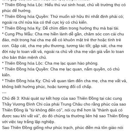
* Thiên Đồng hóa Lộc: Hiểu thú vui sinh hoạt, chủ về trường thọ có
phúc để hưởng.
* Thiên Đồng hóa Quyền: Thứ muốn sở hữu thì nhất định phải có;
ngoài ra chỉ nửa kia có thể cực kỳ có chủ kiến.
* Thiên Đồng hóa Kỵ: Dễ chìm đắm trong hưởng thụ mà bại tài.
* Cung Phụ Mẫu: Cha mẹ hiền lành dễ gần, chăm sóc con cái chu
đáo, một trong hai cha mẹ dễ có khuôn mặt trẻ thơ hoặc tính trẻ
con. Gặp cát, cha mẹ yêu thương, tương tác tốt; gặp sát, cha mẹ
đời này lo toan vất vả, ngoài ra chủ về cha mẹ vận già vẫn lo toan
cho bản thân mệnh chủ.
* Thiên Đồng hóa Lộc: Cha mẹ lạc quan hào phóng.
* Thiên Đồng hóa Quyền: Cha mẹ lạc quan, nắm quyền, có chủ
kiến.
* Thiên Đồng hóa Kỵ: Chủ về quan tâm đến cha mẹ, cha mẹ vất vả,
không biết hưởng phúc, hoặc tương đối cố chấp.
---
Chủ đề 3: Khái quát sự kết hợp của sao Thiên Đồng tại các cung
Thầy Vương Đình Chi của phái Trung Châu cho rằng phúc của sao
Thiên Đồng là "từ không đến có", nói cụ thể hơn là "thành quả có
được sau khi vất vả", do đó chúng ta thường liên hệ sao Thiên Đồng
với việc tay trắng lập nghiệp.
Sao Thiên Đồng giống như phúc trạch, phúc điền mà tôn giáo nói