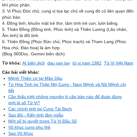
khí phúc phận.
3. Vi Phúc Đức chủ, cung vị tọa lạc chủ về cung đó có liên quan đến
phúc báo.
4. Đồng tinh, khuôn mặt trẻ thơ, tâm tính trẻ con, lười biếng.
5. Thiên Đồng (Đồng tinh, Phúc tinh) và Thiên Lương (Lão nhân,
Ấm tinh) là đối tinh.
6. Thiên Đồng (Phúc Đức chủ, Phúc trạch) và Tham Lang (Phúc
Họa chủ, Đào hoa) là ám hợp.
(Blog 360Doc. Gemini biên dịch)
Từ khóa:
AI biên dịch
dau van tay
tử vi nam 1982
Tử Vi Việt Nam
Các bài viết khác:
Mệnh Thiên cơ tại Mão Dậu
Tứ Hóa Tinh tại Thập Nhị Cung - Nam Mệnh và Nữ Mệnh chi
tiết
Cần thấu triệt những nguyên lý căn bản nào để đoán đúng
một lá số Tử Vi?
Các chính tinh tại Cung Tài Bạch
Sao đôi - Kiến tinh tầm ngẫu
Một số bí quyết trong Tử Vi Đẩu Số
Vũ khúc cung phu thê
Sao Vũ Khúc