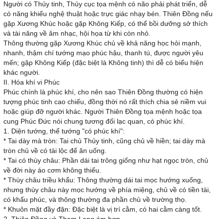
Người có Thủy tinh, Thủy cục tọa mệnh có não phải phát triển, dễ
có năng khiếu nghệ thuật hoặc trực giác nhạy bén. Thiên Đồng nếu
gặp Xương Khúc hoặc gặp Không Kiếp, có thể bồi dưỡng sở thích
và tài năng về âm nhạc, hội họa từ khi còn nhỏ.
Thông thường gặp Xương Khúc chủ về khả năng học hỏi mạnh,
nhanh, thậm chí tướng mạo phúc hậu, thanh tú, được người yêu
mến; gặp Không Kiếp (đặc biệt là Không tinh) thì dễ có biểu hiện
khác người.
II. Hóa khí vi Phúc
Phúc chính là phúc khí, cho nên sao Thiên Đồng thường có hiện
tượng phúc tinh cao chiếu, đồng thời nó rất thích chia sẻ niềm vui
hoặc giúp đỡ người khác. Người Thiên Đồng tọa mệnh hoặc tọa
cung Phúc Đức nói chung tương đối lạc quan, có phúc khí.
1. Diện tướng, thể tướng "có phúc khí":
* Tai dày mà tròn: Tai chủ Thủy tinh, cũng chủ về hiền; tai dày mà
tròn chủ về có tài lộc để ăn uống.
* Tai có thùy châu: Phần dái tai trông giống như hạt ngọc tròn, chủ
về đời này áo cơm không thiếu.
* Thùy châu triều khẩu: Thông thường dái tai mọc hướng xuống,
nhưng thùy châu này mọc hướng về phía miệng, chủ về có tiền tài,
có khẩu phúc, và thông thường đa phần chủ về trường thọ.
* Khuôn mặt đầy đặn: Đặc biệt là vị trí cằm, có hai cằm càng tốt.