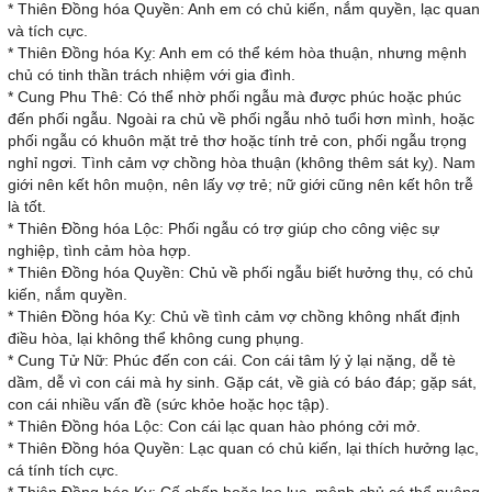
* Thiên Đồng hóa Quyền: Anh em có chủ kiến, nắm quyền, lạc quan
và tích cực.
* Thiên Đồng hóa Kỵ: Anh em có thể kém hòa thuận, nhưng mệnh
chủ có tinh thần trách nhiệm với gia đình.
* Cung Phu Thê: Có thể nhờ phối ngẫu mà được phúc hoặc phúc
đến phối ngẫu. Ngoài ra chủ về phối ngẫu nhỏ tuổi hơn mình, hoặc
phối ngẫu có khuôn mặt trẻ thơ hoặc tính trẻ con, phối ngẫu trọng
nghỉ ngơi. Tình cảm vợ chồng hòa thuận (không thêm sát kỵ). Nam
giới nên kết hôn muộn, nên lấy vợ trẻ; nữ giới cũng nên kết hôn trễ
là tốt.
* Thiên Đồng hóa Lộc: Phối ngẫu có trợ giúp cho công việc sự
nghiệp, tình cảm hòa hợp.
* Thiên Đồng hóa Quyền: Chủ về phối ngẫu biết hưởng thụ, có chủ
kiến, nắm quyền.
* Thiên Đồng hóa Kỵ: Chủ về tình cảm vợ chồng không nhất định
điều hòa, lại không thể không cung phụng.
* Cung Tử Nữ: Phúc đến con cái. Con cái tâm lý ỷ lại nặng, dễ tè
dầm, dễ vì con cái mà hy sinh. Gặp cát, về già có báo đáp; gặp sát,
con cái nhiều vấn đề (sức khỏe hoặc học tập).
* Thiên Đồng hóa Lộc: Con cái lạc quan hào phóng cởi mở.
* Thiên Đồng hóa Quyền: Lạc quan có chủ kiến, lại thích hưởng lạc,
cá tính tích cực.