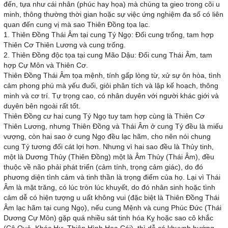
đến, tựa như cái nhân (phúc hay họa) mà chúng ta gieo trong cõi u
minh, thông thường thời gian hoặc sự việc ứng nghiệm đa số có liên
quan đến cung vị mà sao Thiên Đồng tọa lạc.
1. Thiên Đồng Thái Âm tại cung Tý Ngọ: Đối cung trống, tam hợp
Thiên Cơ Thiên Lương và cung trống.
2. Thiên Đồng độc tọa tại cung Mão Dậu: Đối cung Thái Âm, tam
hợp Cự Môn và Thiên Cơ.
Thiên Đồng Thái Âm tọa mệnh, tính gấp lòng từ, xử sự ôn hòa, tình
cảm phong phú mà yếu đuối, giỏi phân tích và lập kế hoạch, thông
minh và cơ trí. Tự trọng cao, có nhân duyên với người khác giới và
duyên bên ngoài rất tốt.
Thiên Đồng cư hai cung Tý Ngọ tuy tam hợp cùng là Thiên Cơ
Thiên Lương, nhưng Thiên Đồng và Thái Âm ở cung Tý đều là miếu
vượng, còn hai sao ở cung Ngọ đều lạc hãm, cho nên nói chung
cung Tý tương đối cát lợi hơn. Nhưng vì hai sao đều là Thủy tinh,
một là Dương Thủy (Thiên Đồng) một là Âm Thủy (Thái Âm), đều
thuộc về não phải phát triển (cảm tính, trọng cảm giác), do đó
phương diện tình cảm và tinh thần là trọng điểm của họ. Lại vì Thái
Âm là mặt trăng, có lúc tròn lúc khuyết, do đó nhân sinh hoặc tình
cảm dễ có hiện tượng u uất không vui (đặc biệt là Thiên Đồng Thái
Âm lạc hãm tại cung Ngọ), nếu cung Mệnh và cung Phúc Đức (Thái
Dương Cự Môn) gặp quá nhiều sát tinh hóa Kỵ hoặc sao cô khắc