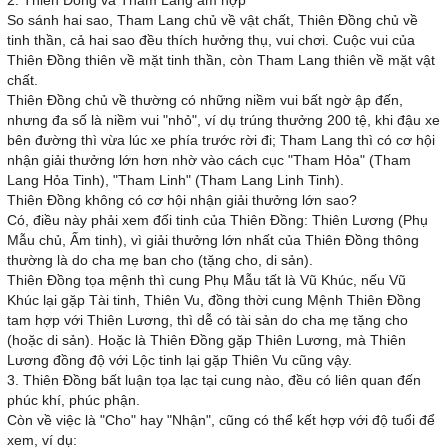
2. Thiên Đồng và Tham Lang ám hợp
So sánh hai sao, Tham Lang chủ về vật chất, Thiên Đồng chủ về
tinh thần, cả hai sao đều thích hưởng thụ, vui chơi. Cuộc vui của
Thiên Đồng thiên về mặt tinh thần, còn Tham Lang thiên về mặt vật
chất.
Thiên Đồng chủ về thường có những niềm vui bất ngờ ập đến,
nhưng đa số là niềm vui "nhỏ", ví dụ trúng thưởng 200 tệ, khi đậu xe
bên đường thì vừa lúc xe phía trước rời đi; Tham Lang thì có cơ hội
nhận giải thưởng lớn hơn nhờ vào cách cục "Tham Hỏa" (Tham
Lang Hỏa Tinh), "Tham Linh" (Tham Lang Linh Tinh).
Thiên Đồng không có cơ hội nhận giải thưởng lớn sao?
Có, điều này phải xem đối tinh của Thiên Đồng: Thiên Lương (Phụ
Mẫu chủ, Ấm tinh), vì giải thưởng lớn nhất của Thiên Đồng thông
thường là do cha mẹ ban cho (tặng cho, di sản).
Thiên Đồng tọa mệnh thì cung Phụ Mẫu tất là Vũ Khúc, nếu Vũ
Khúc lại gặp Tài tinh, Thiên Vu, đồng thời cung Mệnh Thiên Đồng
tam hợp với Thiên Lương, thì dễ có tài sản do cha mẹ tặng cho
(hoặc di sản). Hoặc là Thiên Đồng gặp Thiên Lương, mà Thiên
Lương đồng độ với Lộc tinh lại gặp Thiên Vu cũng vậy.
3. Thiên Đồng bất luận tọa lạc tại cung nào, đều có liên quan đến
phúc khí, phúc phận.
Còn về việc là "Cho" hay "Nhận", cũng có thể kết hợp với độ tuổi để
xem, ví dụ: