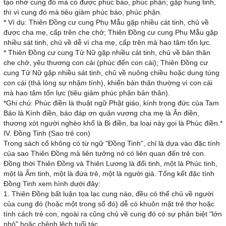
tạo nhờ cung đó mà có được phúc báo, phúc phận; gặp hung tinh,
thì vì cung đó mà tiêu giảm phúc báo, phúc phận.
* Ví dụ: Thiên Đồng cư cung Phụ Mẫu gặp nhiều cát tinh, chủ về
được cha mẹ, cấp trên che chở; Thiên Đồng cư cung Phụ Mẫu gặp
nhiều sát tinh, chủ về dễ vì cha mẹ, cấp trên mà hao tâm tổn lực.
* Thiên Đồng cư cung Tử Nữ gặp nhiều cát tinh, chủ về bản thân
che chở, yêu thương con cái (phúc đến con cái); Thiên Đồng cư
cung Tử Nữ gặp nhiều sát tinh, chủ về nuông chiều hoặc dung túng
con cái (thả lỏng sự nhậm tính), khiến bản thân thường vì con cái
mà hao tâm tổn lực (tiêu giảm phúc phận bản thân).
*Ghi chú: Phúc điền là thuật ngữ Phật giáo, kính trọng đức của Tam
Bảo là Kính điền, báo đáp ơn quân vương cha mẹ là Ân điền,
thương xót người nghèo khổ là Bi điền, ba loại này gọi là Phúc điền.*
IV. Đồng Tinh (Sao trẻ con)
Trong sách cổ không có từ ngữ "Đồng Tinh", chỉ là dựa vào đặc tính
của sao Thiên Đồng mà liên tưởng nó có liên quan đến trẻ con.
Đồng thời Thiên Đồng và Thiên Lương là đối tinh, một là Phúc tinh,
một là Ấm tinh, một là đứa trẻ, một là người già. Tổng kết đặc tính
Đồng Tinh xem hình dưới đây:
1. Thiên Đồng bất luận tọa lạc cung nào, đều có thể chủ về người
của cung đó (hoặc một trong số đó) dễ có khuôn mặt trẻ thơ hoặc
tính cách trẻ con, ngoài ra cũng chủ về cung đó có sự phân biệt "lớn
nhỏ" hoặc chênh lệch tuổi tác.