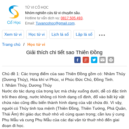
TỬ VI CỔ HỌC
Nhóm nghiên cứu tử vi chuyên sâu.
Hotline tư vấn dịch vụ:
0817.505.493
.
Email:
Tuvancohoc@gmail.com
.
Xem tử vi
Học tử vi
Lịch lá số
Lập lá số
Trang chủ
Học tử vi
Giải thích chi tiết sao Thiên Đồng
Chủ đề 1: Các trọng điểm của sao Thiên Đồng gồm có: Nhâm Thủy
(Dương Thủy), Hóa khí vi Phúc, vi Phúc Đức Chủ, Đồng Tinh.
I. Nhâm Thủy, Dương Thủy
Nước do tác dụng của trọng lực mà chảy xuống dưới, dễ có đặc tính
trôi theo dòng, nước không có hình dạng cố định, đổ vào bất kỳ vật
chứa nào cũng đều biến thành hình dạng của vật chứa đó. Vì vậy,
người có Thủy tinh tọa mệnh (Thiên Đồng, Thiên Tướng, Phá Quân,
Thái Âm) thì giáo dục thuở nhỏ vô cùng quan trọng; cần lưu ý cung
Phụ Mẫu và cung Phụ Mẫu của các đại vận từ thuở nhỏ đến giai
đoạn đi học.