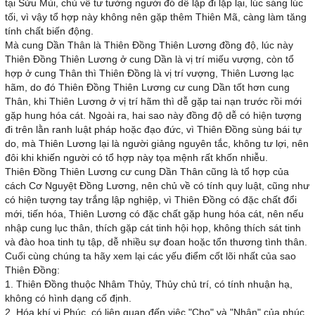
tại Sửu Mùi, chủ về tư tưởng người đó dễ lặp đi lặp lại, lúc sáng lúc
tối, vì vậy tổ hợp này không nên gặp thêm Thiên Mã, càng làm tăng
tính chất biến động.
Mà cung Dần Thân là Thiên Đồng Thiên Lương đồng độ, lúc này
Thiên Đồng Thiên Lương ở cung Dần là vị trí miếu vượng, còn tổ
hợp ở cung Thân thì Thiên Đồng là vị trí vượng, Thiên Lương lạc
hãm, do đó Thiên Đồng Thiên Lương cư cung Dần tốt hơn cung
Thân, khi Thiên Lương ở vị trí hãm thì dễ gặp tai nạn trước rồi mới
gặp hung hóa cát. Ngoài ra, hai sao này đồng độ dễ có hiện tượng
đi trên lằn ranh luật pháp hoặc đạo đức, vì Thiên Đồng sùng bái tự
do, mà Thiên Lương lại là người giảng nguyên tắc, không tư lợi, nên
đôi khi khiến người có tổ hợp này tọa mệnh rất khốn nhiễu.
Thiên Đồng Thiên Lương cư cung Dần Thân cũng là tổ hợp của
cách Cơ Nguyệt Đồng Lương, nên chủ về có tính quy luật, cũng như
có hiện tượng tay trắng lập nghiệp, vì Thiên Đồng có đặc chất đổi
mới, tiến hóa, Thiên Lương có đặc chất gặp hung hóa cát, nên nếu
nhập cung lục thân, thích gặp cát tinh hội họp, không thích sát tinh
và đào hoa tinh tụ tập, dễ nhiều sự đoan hoặc tổn thương tình thân.
Cuối cùng chúng ta hãy xem lại các yếu điểm cốt lõi nhất của sao
Thiên Đồng:
1. Thiên Đồng thuộc Nhâm Thủy, Thủy chủ trí, có tính nhuận hạ,
không có hình dạng cố định.
2. Hóa khí vi Phúc, có liên quan đến việc "Cho" và "Nhận" của phúc