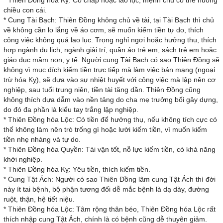
* Thiên Đồng hóa Kỵ: Cố chấp hoặc lao lục, mệnh chủ có thể nuông
chiều con cái.
* Cung Tài Bạch: Thiên Đồng không chủ về tài, tại Tài Bạch thì chủ
về không cần lo lắng về áo cơm, sẽ muốn kiếm tiền tự do, thích
công việc không quá lao lục. Trọng nghỉ ngơi hoặc hưởng thụ, thích
hợp ngành du lịch, ngành giải trí, quần áo trẻ em, sách trẻ em hoặc
giáo dục mầm non, y tế. Người cung Tài Bạch có sao Thiên Đồng sẽ
không vì mục đích kiếm tiền trực tiếp mà làm việc bán mạng (ngoại
trừ hóa Kỵ), sẽ dựa vào sự nhiệt huyết với công việc mà lập nên cơ
nghiệp, sau tuổi trung niên, tiền tài tăng dần. Thiên Đồng cũng
không thích dựa dẫm vào nền tảng do cha mẹ trưởng bối gây dựng,
do đó đa phần là kiểu tay trắng lập nghiệp.
* Thiên Đồng hóa Lộc: Có tiền để hưởng thụ, nếu không tích cực có
thể không làm nên trò trống gì hoặc lười kiếm tiền, vì muốn kiếm
tiền nhẹ nhàng và tự do.
* Thiên Đồng hóa Quyền: Tài vận tốt, nỗ lực kiếm tiền, có khả năng
khởi nghiệp.
* Thiên Đồng hóa Kỵ: Yêu tiền, thích kiếm tiền.
* Cung Tật Ách: Người có sao Thiên Đồng lâm cung Tật Ách thì đời
này ít tai bệnh, bộ phận tương đối dễ mắc bệnh là dạ dày, đường
ruột, thận, hệ tiết niệu.
* Thiên Đồng hóa Lộc: Tâm rộng thân béo, Thiên Đồng hóa Lộc rất
thích nhập cung Tật Ách, chính là có bệnh cũng dễ thuyên giảm.