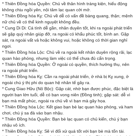
* Thiên Đồng hóa Quyền: Chủ về thân hình tráng kiện, hiếu động
không chịu ngồi yên, nội tâm lạc quan cởi mở.
* Thiên Đồng hóa Kỵ: Chủ về dễ có vấn đề bàng quang, thận; mệnh
nữ chủ về có thể kinh nguyệt không đều.
* Cung Di Di: Cá tính dễ gần, nhân duyên tốt, khi ra ngoài phát triển
sẽ gặp quý nhân giúp đỡ, ra ngoài có khẩu phúc tốt, bình an. Gặp
sát, ra ngoài vất vả hoặc không vui, hoặc không có thời gian nghỉ
ngơi.
* Thiên Đồng hóa Lộc: Chủ về ra ngoài kết nhân duyên rộng rãi, lạc
quan hào phóng, nhưng làm việc có thể chưa đủ cẩn trọng.
* Thiên Đồng hóa Quyền: Ở ngoài có quyền, thích hưởng thụ, nên
ra ngoài phát triển.
* Thiên Đồng hóa Kỵ: Cần ra ngoài phát triển, ở nhà bị Kỵ xung, ở
ngoài chú ý thị phi do quan hệ nhân tế gây ra.
* Cung Giao Hữu (Nô Bộc): Gặp cát, nhờ bạn được phúc, đặc biệt là
người bạn lớn tuổi, dễ có bạn vong niên (Đồng tinh); gặp sát: dễ vì
bạn mà mất phúc, ngoài ra chủ về vì bạn mà gây họa.
* Thiên Đồng hóa Lộc: Kết giao bạn bè lạc quan hào phóng, và ham
chơi, chú ý sa đà vào bạn nhậu.
* Thiên Đồng hóa Quyền: Bạn bè lạc quan có chủ kiến, chú ý bạn
nhậu vô ích.
* Thiên Đồng hóa Kỵ: Sẽ vì đối xử quá tốt với bạn bè mà tổn tài.