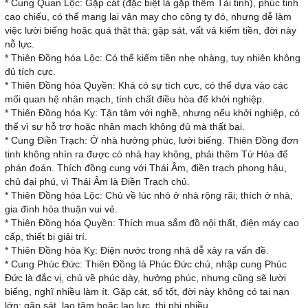
* Cung Quan Lộc: Gặp cát (đặc biệt là gặp thêm Tài tinh), phúc tinh
cao chiếu, có thể mang lại vận may cho công ty đó, nhưng dễ làm
việc lười biếng hoặc quá thật thà; gặp sát, vất vả kiếm tiền, đời này
nỗ lực.
* Thiên Đồng hóa Lộc: Có thể kiếm tiền nhẹ nhàng, tuy nhiên không
đủ tích cực.
* Thiên Đồng hóa Quyền: Khá có sự tích cực, có thể dựa vào các
mối quan hệ nhân mạch, tính chất điều hòa để khởi nghiệp.
* Thiên Đồng hóa Kỵ: Tận tâm với nghề, nhưng nếu khởi nghiệp, có
thể vì sự hỗ trợ hoặc nhân mạch không đủ mà thất bại.
* Cung Điền Trạch: Ở nhà hưởng phúc, lười biếng. Thiên Đồng đơn
tinh không nhìn ra được có nhà hay không, phải thêm Tứ Hóa để
phán đoán. Thích đồng cung với Thái Âm, điền trạch phong hậu,
chủ đại phú, vì Thái Âm là Điền Trạch chủ.
* Thiên Đồng hóa Lộc: Chủ về lúc nhỏ ở nhà rộng rãi; thích ở nhà,
gia đình hòa thuận vui vẻ.
* Thiên Đồng hóa Quyền: Thích mua sắm đồ nội thất, điện máy cao
cấp, thiết bị giải trí.
* Thiên Đồng hóa Kỵ: Điện nước trong nhà dễ xảy ra vấn đề.
* Cung Phúc Đức: Thiên Đồng là Phúc Đức chủ, nhập cung Phúc
Đức là đắc vị, chủ về phúc dày, hưởng phúc, nhưng cũng sẽ lười
biếng, nghĩ nhiều làm ít. Gặp cát, số tốt, đời này không có tai nạn
lớn; gặp sát, lao tâm hoặc lao lực, thị phi nhiều.