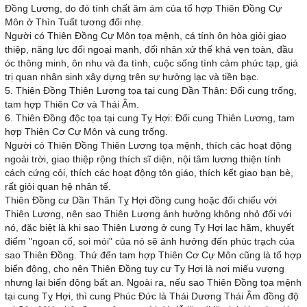
Đồng Lương, do đó tính chất âm ám của tổ hợp Thiên Đồng Cự
Môn ở Thìn Tuất tương đối nhẹ.
Người có Thiên Đồng Cự Môn tọa mệnh, cá tính ôn hòa giỏi giao
thiệp, năng lực đối ngoại mạnh, đối nhân xử thế khá vẹn toàn, đầu
óc thông minh, ôn nhu và đa tình, cuộc sống tình cảm phức tạp, giá
trị quan nhân sinh xây dựng trên sự hưởng lạc và tiền bạc.
5. Thiên Đồng Thiên Lương tọa tại cung Dần Thân: Đối cung trống,
tam hợp Thiên Cơ và Thái Âm.
6. Thiên Đồng độc tọa tại cung Tỵ Hợi: Đối cung Thiên Lương, tam
hợp Thiên Cơ Cự Môn và cung trống.
Người có Thiên Đồng Thiên Lương tọa mệnh, thích các hoạt động
ngoài trời, giao thiệp rộng thích sĩ diện, nội tâm lương thiện tính
cách cứng cỏi, thích các hoạt động tôn giáo, thích kết giao bạn bè,
rất giỏi quan hệ nhân tế.
Thiên Đồng cư Dần Thân Tỵ Hợi đồng cung hoặc đối chiếu với
Thiên Lương, nên sao Thiên Lương ảnh hưởng không nhỏ đối với
nó, đặc biệt là khi sao Thiên Lương ở cung Tỵ Hợi lạc hãm, khuyết
điểm "ngoan cố, soi mói" của nó sẽ ảnh hưởng đến phúc trạch của
sao Thiên Đồng. Thứ đến tam hợp Thiên Cơ Cự Môn cũng là tổ hợp
biến động, cho nên Thiên Đồng tuy cư Tỵ Hợi là nơi miếu vượng
nhưng lại biến động bất an. Ngoài ra, nếu sao Thiên Đồng tọa mệnh
tại cung Tỵ Hợi, thì cung Phúc Đức là Thái Dương Thái Âm đồng độ