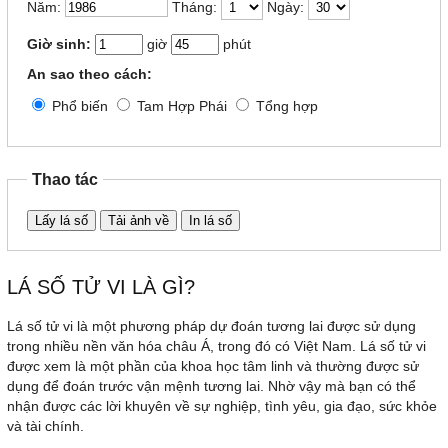
Năm:
Tháng:
Ngày:
Giờ sinh:
giờ
phút
An sao theo cách:
Phổ biến
Tam Hợp Phái
Tổng hợp
Thao tác
Lấy lá số
Tải ảnh về
In lá số
LÁ SỐ TỬ VI LÀ GÌ?
Lá số tử vi là một phương pháp dự đoán tương lai được sử dụng
trong nhiều nền văn hóa châu Á, trong đó có Việt Nam. Lá số tử vi
được xem là một phần của khoa học tâm linh và thường được sử
dụng để đoán trước vận mệnh tương lai. Nhờ vậy mà bạn có thể
nhận được các lời khuyên về sự nghiệp, tình yêu, gia đạo, sức khỏe
và tài chính.