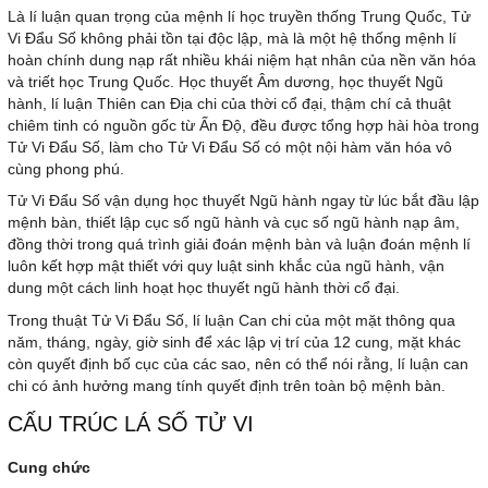
Là lí luận quan trọng của mệnh lí học truyền thống Trung Quốc, Tử
Vi Đẩu Số không phải tồn tại độc lập, mà là một hệ thống mệnh lí
hoàn chính dung nạp rất nhiều khái niệm hạt nhân của nền văn hóa
và triết học Trung Quốc. Học thuyết Âm dương, học thuyết Ngũ
hành, lí luận Thiên can Địa chi của thời cổ đại, thậm chí cả thuật
chiêm tinh có nguồn gốc từ Ấn Độ, đều được tổng hợp hài hòa trong
Tử Vi Đẩu Số, làm cho Tử Vi Đẩu Số có một nội hàm văn hóa vô
cùng phong phú.
Tử Vi Đẩu Số vận dụng học thuyết Ngũ hành ngay từ lúc bắt đầu lập
mệnh bàn, thiết lập cục số ngũ hành và cục số ngũ hành nạp âm,
đồng thời trong quá trình giải đoán mệnh bàn và luận đoán mệnh lí
luôn kết hợp mật thiết với quy luật sinh khắc của ngũ hành, vận
dung một cách linh hoạt học thuyết ngũ hành thời cổ đại.
Trong thuật Tử Vi Đẩu Số, lí luận Can chi của một mặt thông qua
năm, tháng, ngày, giờ sinh để xác lập vị trí của 12 cung, mặt khác
còn quyết định bố cục của các sao, nên có thể nói rằng, lí luận can
chi có ảnh hưởng mang tính quyết định trên toàn bộ mệnh bàn.
CẤU TRÚC LÁ SỐ TỬ VI
Cung chức