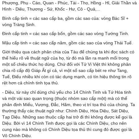
Phượng, Phụ - Cáo, Quan - Phúc, Tài - Thọ, Hồng - Hỉ, Giải Thần và
Hình - Diêu, Thương - Sứ, Khốc - Hư, Cô - Quả,...
Bính cấp tinh = các sao cấp ba, gồm các sao của: vòng Bác Sĩ +
vòng Tràng Sinh.
Đinh cấp tinh = các sao cấp bốn, gồm các sao vòng Tướng Tinh.
Mậu cấp tinh = các sao cấp năm, gồm các sao của vòng Thái Tuế.
Giới thiệu qua cách phân chia của Tàu để chúng ta khi đọc sách có
thể hiểu rõ về thuật ngữ của họ, từ đó mà lần ra manh mối trong
một số chiêu thức họ dùng. Chứ đối với Tử Vi Việt thì không phân
chia rõ cấp độ Giáp Ất gì cả, vì một số sao cấp bét re như Tang,
Tuế, Điếu nhiều khi còn có tác dụng mạnh, có tín hiệu thông tin rõ
rệt hơn cả chính tinh tọa thủ.
- Diệu, từ này chỉ dùng chủ yếu cho 14 Chính Tinh và Tứ Hóa tinh
và một vài sao quan trọng (thuộc nhóm sao cấp một) mà có thể
phân định Miếu, Vượng, Đắc, Hãm, theo vị trí tọa thủ của chúng. Ta
thường thấy các thuật ngữ như: Chính Diệu, Hóa Diệu, Sát Diệu,
Tạp Diệu. Những sao thuộc cấp hai trở đi thì không được kể gọi là
Diệu. Bởi vì 14 Chính Tinh được gọi là các Chính Diệu, cho nên
cung nào mà không có Chính Diệu tọa thủ thì cung đó được gọi là
Vô Chính Diệu.