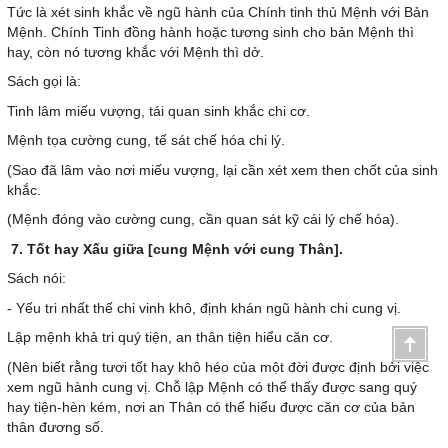
Tức là xét sinh khắc về ngũ hành của Chính tinh thủ Mệnh với Bản
Mệnh. Chính Tinh đồng hành hoặc tương sinh cho bản Mệnh thì
hay, còn nó tương khắc với Mệnh thì dở.
Sách gọi là:
Tinh lâm miếu vượng, tái quan sinh khắc chi cơ.
Mệnh tọa cường cung, tế sát chế hóa chi lý.
(Sao đã lâm vào nơi miếu vượng, lại cần xét xem then chốt của sinh
khắc.
(Mệnh đóng vào cường cung, cần quan sát kỹ cái lý chế hóa).
7. Tốt hay Xấu giữa [cung Mệnh với cung Thân].
Sách nói:
- Yếu tri nhất thế chi vinh khô, định khán ngũ hành chi cung vị.
Lập mệnh khả tri quý tiện, an thân tiện hiểu căn cơ.
(Nên biết rằng tươi tốt hay khô héo của một đời được định bởi việc
xem ngũ hành cung vị. Chỗ lập Mệnh có thể thấy được sang quý
hay tiện-hèn kém, nơi an Thân có thể hiểu được căn cơ của bản
thân đương số.