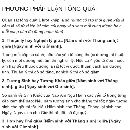
PHƯƠNG PHÁP LUẬN TỔNG QUÁT
Quan sát tổng quát 1 lượt khắp lá số
(đừng có tạo thói quen xấu là
cầm lá số tử vi lên lại cắm cúi ngay vào xem mỗi cung Mệnh hay
mỗi cung nào đó đang quan tâm)
:
1. Thuận lý hay Nghịch lý giữa [Năm sinh với Tháng sinh];
giữa [Ngày sinh với Giờ sinh].
Trong mỗi cặp so sánh, nếu các yếu tố cùng thuộc dương thì thuận
lý, còn một dương một âm thì nghịch lý. Nếu cả 4 yếu tố đều thuộc
âm hay đều thuộc dương là rất tốt vì được thuần cách âm dương
tính. Thuận lý thì độ số tăng, nghịch lý thì độ số giảm.
2. Tương Sinh hay Tương Khắc giữa [Năm sinh với Tháng
sinh]; giữa [Ngày sinh với Giờ sinh].
So sánh về Sinh Khắc của Nạp Âm Ngũ Hành các yếu tố trong từng
cặp xem thế nào: Nếu năm tương sinh cho tháng thì tốt; ngày tương
sinh cho giờ thì tốt. Nếu Năm sinh cho Tháng, Tháng lại sinh cho
Ngày, Ngày sinh cho Giờ thì rất tốt, số đại quý.
3. Hợp hay Phá giữa [Năm sinh với Tháng sinh]; giữa [Ngày
sinh với Giờ sinh].