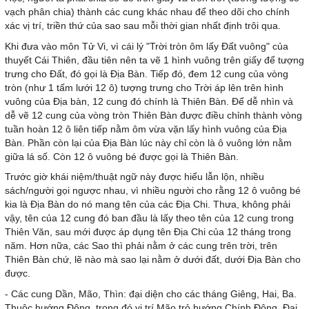
vạch phân chia) thành các cung khác nhau để theo dõi cho chính
xác vị trí, triền thứ của sao sau mỗi thời gian nhất định trôi qua.
Khi đưa vào môn Tử Vi, vì cái lý "Trời tròn ôm lấy Đất vuông" của
thuyết Cái Thiên, đầu tiên nên ta vẽ 1 hình vuông trên giấy để tượng
trưng cho Đất, đó gọi là Địa Bàn. Tiếp đó, đem 12 cung của vòng
tròn (như 1 tấm lưới 12 ô) tượng trưng cho Trời áp lên trên hình
vuông của Địa bàn, 12 cung đó chính là Thiên Bàn. Để dễ nhìn và
dễ vẽ 12 cung của vòng tròn Thiên Bàn được điều chỉnh thành vòng
tuần hoàn 12 ô liên tiếp nằm ôm vừa vặn lấy hình vuông của Địa
Bàn. Phần còn lại của Địa Bàn lúc này chỉ còn là ô vuông lớn nằm
giữa lá số. Còn 12 ô vuông bé được gọi là Thiên Bàn.
Trước giờ khái niệm/thuật ngữ này được hiểu lẫn lộn, nhiều
sách/người gọi ngược nhau, vì nhiều người cho rằng 12 ô vuông bé
kia là Địa Bàn do nó mang tên của các Địa Chi. Thưa, không phải
vậy, tên của 12 cung đó ban đầu là lấy theo tên của 12 cung trong
Thiên Văn, sau mới được áp dụng tên Địa Chi của 12 tháng trong
năm. Hơn nữa, các Sao thì phải nằm ở các cung trên trời, trên
Thiên Bàn chứ, lẽ nào mà sao lại nằm ở dưới đất, dưới Địa Bàn cho
được.
- Các cung Dần, Mão, Thìn: đại diện cho các tháng Giêng, Hai, Ba.
Thuộc hướng Đông, trong đó vị trí Mão trỏ hướng Chính Đông. Đại