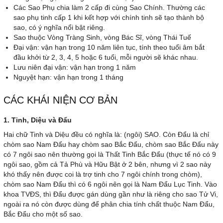
Các Sao Phụ chia làm 2 cấp đi cùng Sao Chính. Thường các
sao phụ tinh cấp 1 khi kết hợp với chính tinh sẽ tạo thành bộ
sao, có ý nghĩa nổi bật riêng.
Sao thuộc Vòng Tràng Sinh, vòng Bác Sĩ, vòng Thái Tuế
Đại vận: vận hạn trong 10 năm liên tục, tính theo tuổi âm bắt
đầu khởi từ 2, 3, 4, 5 hoặc 6 tuổi, mỗi người sẽ khác nhau.
Lưu niên đại vận: vận hạn trong 1 năm
Nguyệt hạn: vận hạn trong 1 tháng
CÁC KHÁI NIỆN CƠ BẢN
1. Tinh, Diệu và Đẩu
Hai chữ Tinh và Diệu đều có nghĩa là: (ngôi) SAO. Còn Đẩu là chỉ
chòm sao Nam Đẩu hay chòm sao Bắc Đẩu, chòm sao Bắc Đẩu này
có 7 ngôi sao nên thường gọi là Thất Tinh Bắc Đẩu (thực tế nó có 9
ngôi sao, gồm cả Tả Phù và Hữu Bật ở 2 bên, nhưng vì 2 sao này
khó thấy nên được coi là trợ tinh cho 7 ngôi chính trong chòm),
chòm sao Nam Đẩu thì có 6 ngôi nên gọi là Nam Đẩu Lục Tinh. Vào
khoa TVĐS, thì Đẩu được gán dùng gần như là riêng cho sao Tử Vi,
ngoài ra nó còn được dùng để phân chia tính chất thuộc Nam Đẩu,
Bắc Đẩu cho một số sao.