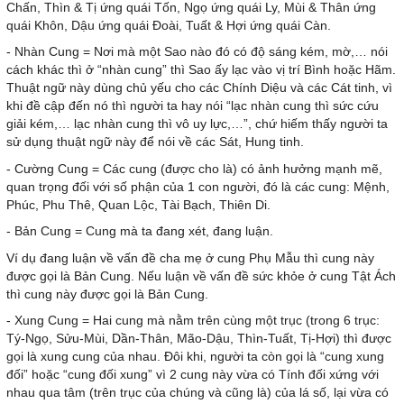
Chấn, Thìn & Tị ứng quái Tốn, Ngọ ứng quái Ly, Mùi & Thân ứng
quái Khôn, Dậu ứng quái Đoài, Tuất & Hợi ứng quái Càn.
- Nhàn Cung = Nơi mà một Sao nào đó có độ sáng kém, mờ,… nói
cách khác thì ở “nhàn cung” thì Sao ấy lạc vào vị trí Bình hoặc Hãm.
Thuật ngữ này dùng chủ yếu cho các Chính Diệu và các Cát tinh, vì
khi đề cập đến nó thì người ta hay nói “lạc nhàn cung thì sức cứu
giải kém,… lạc nhàn cung thì vô uy lực,…”, chứ hiếm thấy người ta
sử dụng thuật ngữ này để nói về các Sát, Hung tinh.
- Cường Cung = Các cung (được cho là) có ảnh hưởng mạnh mẽ,
quan trọng đối với số phận của 1 con người, đó là các cung: Mệnh,
Phúc, Phu Thê, Quan Lộc, Tài Bạch, Thiên Di.
- Bản Cung = Cung mà ta đang xét, đang luận.
Ví dụ đang luận về vấn đề cha mẹ ở cung Phụ Mẫu thì cung này
được gọi là Bản Cung. Nếu luận về vấn đề sức khỏe ở cung Tật Ách
thì cung này được gọi là Bản Cung.
- Xung Cung = Hai cung mà nằm trên cùng một trục (trong 6 trục:
Tý-Ngọ, Sửu-Mùi, Dần-Thân, Mão-Dậu, Thìn-Tuất, Tị-Hợi) thì được
gọi là xung cung của nhau. Đôi khi, người ta còn gọi là “cung xung
đối” hoặc “cung đối xung” vì 2 cung này vừa có Tính đối xứng với
nhau qua tâm (trên trục của chúng và cũng là) của lá số, lại vừa có