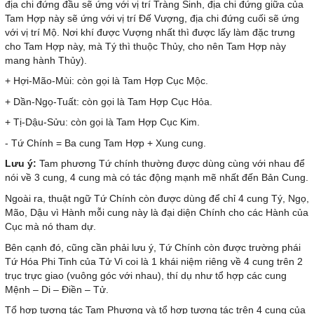
địa chi đứng đầu sẽ ứng với vị trí Tràng Sinh, địa chi đứng giữa của
Tam Hợp này sẽ ứng với vị trí Đế Vượng, địa chi đứng cuối sẽ ứng
với vị trí Mộ. Nơi khí được Vượng nhất thì được lấy làm đặc trưng
cho Tam Hợp này, mà Tý thì thuộc Thủy, cho nên Tam Hợp này
mang hành Thủy).
+ Hợi-Mão-Mùi: còn gọi là Tam Hợp Cục Mộc.
+ Dần-Ngọ-Tuất: còn gọi là Tam Hợp Cục Hỏa.
+ Tị-Dậu-Sửu: còn gọi là Tam Hợp Cục Kim.
- Tứ Chính = Ba cung Tam Hợp + Xung cung.
Lưu ý:
Tam phương Tứ chính thường được dùng cùng với nhau để
nói về 3 cung, 4 cung mà có tác động mạnh mẽ nhất đến Bản Cung.
Ngoài ra, thuật ngữ Tứ Chính còn được dùng để chỉ 4 cung Tý, Ngọ,
Mão, Dậu vì Hành mỗi cung này là đại diện Chính cho các Hành của
Cục mà nó tham dự.
Bên cạnh đó, cũng cần phải lưu ý, Tứ Chính còn được trường phái
Tứ Hóa Phi Tinh của Tử Vi coi là 1 khái niệm riêng về 4 cung trên 2
trục trực giao (vuông góc với nhau), thí dụ như tổ hợp các cung
Mệnh – Di – Điền – Tử.
Tổ hợp tương tác Tam Phương và tổ hợp tương tác trên 4 cung của