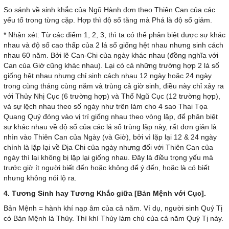
So sánh về sinh khắc của Ngũ Hành đơn theo Thiên Can của các
yếu tố trong từng cặp. Hợp thì độ số tăng mà Phá là độ số giảm.
* Nhận xét: Từ các điểm 1, 2, 3, thì ta có thể phân biệt được sự khác
nhau và độ số cao thấp của 2 lá số giống hệt nhau nhưng sinh cách
nhau 60 năm. Bởi lẽ Can-Chi của ngày khác nhau (đồng nghĩa với
Can của Giờ cũng khác nhau). Lại có cả những trường hợp 2 lá số
giống hệt nhau nhưng chỉ sinh cách nhau 12 ngày hoặc 24 ngày
trong cùng tháng cùng năm và trùng cả giờ sinh, điều này chỉ xảy ra
với Thủy Nhị Cục (6 trường hợp) và Thổ Ngũ Cục (12 trường hợp),
và sự lệch nhau theo số ngày như trên làm cho 4 sao Thai Tọa
Quang Quý đóng vào vị trí giống nhau theo vòng lặp, để phân biệt
sự khác nhau về độ số của các lá số trùng lặp này, rất đơn giản là
nhìn vào Thiên Can của Ngày (và Giờ), bởi vì lặp lại 12 & 24 ngày
chính là lặp lại về Địa Chi của ngày nhưng đối với Thiên Can của
ngày thì lại không bị lặp lại giống nhau. Đây là điều trọng yếu mà
trước giờ ít người biết đến hoặc không để ý đến, hoặc là có biết
nhưng không nói lộ ra.
4. Tương Sinh hay Tương Khắc giữa [Bản Mệnh với Cục].
Bản Mệnh = hành khí nạp âm của cả năm. Ví dụ, người sinh Quý Tị
có Bản Mệnh là Thủy. Thì khí Thủy làm chủ của cả năm Quý Tị này.