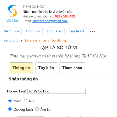
TỬ VI CỔ HỌC
Nhóm nghiên cứu tử vi chuyên sâu.
Hotline tư vấn dịch vụ:
0817.505.493
.
Email:
Tuvancohoc@gmail.com
.
Xem tử vi
Học tử vi
Lịch lá số
Lập lá số
Trang chủ
Luận giải tử vi tự động
LẬP LÁ SỐ TỬ VI
Tính năng lập lá số tử vi trên hệ thống Tử Vi Cổ Học
Thông tin
Tùy biến
Tham khảo
Nhập thông tin
Họ và Tên:
Nam
Nữ
Dương Lịch
Âm lịch