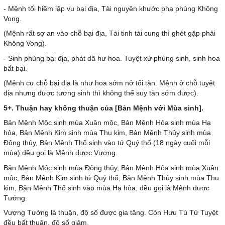
- Mệnh tối hiềm lập vu bại địa, Tài nguyên khước phạ phùng Không
Vong.
(Mệnh rất sợ an vào chỗ bại địa, Tài tinh tài cung thì ghét gặp phải
Không Vong).
- Sinh phùng bại địa, phát dã hư hoa. Tuyệt xứ phùng sinh, sinh hoa
bất bại.
(Mệnh cư chỗ bại địa là như hoa sớm nở tối tàn. Mệnh ở chỗ tuyệt
địa nhưng được tương sinh thì không thể suy tàn sớm được).
5+. Thuận hay không thuận của [Bản Mệnh với Mùa sinh].
Bản Mệnh Mộc sinh mùa Xuân mộc, Bản Mệnh Hỏa sinh mùa Hạ
hỏa, Bản Mệnh Kim sinh mùa Thu kim, Bản Mệnh Thủy sinh mùa
Đông thủy, Bản Mệnh Thổ sinh vào tứ Quý thổ (18 ngày cuối mỗi
mùa) đều gọi là Mệnh được Vượng.
Bản Mệnh Mộc sinh mùa Đông thủy, Bản Mệnh Hỏa sinh mùa Xuân
mộc, Bản Mệnh Kim sinh tứ Quý thổ, Bản Mệnh Thủy sinh mùa Thu
kim, Bản Mệnh Thổ sinh vào mùa Hạ hỏa, đều gọi là Mệnh được
Tướng.
Vượng Tướng là thuận, độ số được gia tăng. Còn Hưu Tù Tử Tuyệt
đều bất thuận, độ số giảm.