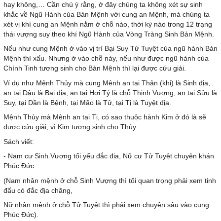
hay không,… Cần chú ý rằng, ở đây chúng ta không xét sự sinh
khắc về Ngũ Hành của Bản Mệnh với cung an Mệnh, mà chúng ta
xét vị khí cung an Mệnh nằm ở chỗ nào, thời kỳ nào trong 12 trạng
thái vượng suy theo khí Ngũ Hành của Vòng Tràng Sinh Bản Mệnh.
Nếu như cung Mệnh ở vào vị trí Bại Suy Tử Tuyệt của ngũ hành Bản
Mệnh thì xấu. Nhưng ở vào chỗ này, nếu như được ngũ hành của
Chính Tinh tương sinh cho Bản Mệnh thì lại được cứu giải.
Ví dụ như Mệnh Thủy mà cung Mệnh an tại Thân (khỉ) là Sinh địa,
an tại Dậu là Bại địa, an tại Hợi Tý là chỗ Thịnh Vượng, an tại Sửu là
Suy, tại Dần là Bệnh, tại Mão là Tử, tại Tị là Tuyệt địa.
Mệnh Thủy mà Mệnh an tại Tị, có sao thuộc hành Kim ở đó là sẽ
được cứu giải, vì Kim tương sinh cho Thủy.
Sách viết:
- Nam cư Sinh Vượng tối yếu đắc địa, Nữ cư Tử Tuyệt chuyên khán
Phúc Đức.
(Nam nhân mệnh ở chỗ Sinh Vượng thì tối quan trọng phải xem tinh
đẩu có đắc địa chăng,
Nữ nhân mệnh ở chỗ Tử Tuyệt thì phải xem chuyên sâu vào cung
Phúc Đức).