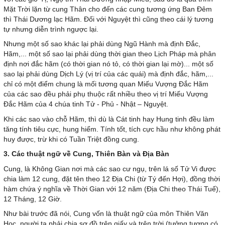
Mặt Trời lặn từ cung Thân cho đến các cung tương ứng Ban Đêm
thì Thái Dương lạc Hãm. Đối với Nguyệt thì cũng theo cái lý tương
tự nhưng diễn trình ngược lại.
Nhưng một số sao khác lại phải dùng Ngũ Hành mà định Đắc,
Hãm,... một số sao lại phải dùng thời gian theo Lịch Pháp mà phân
định nơi đắc hãm (có thời gian nó tỏ, có thời gian lại mờ)... một số
sao lại phải dùng Dịch Lý (vị trí của các quái) mà định đắc, hãm,...
chỉ có một điểm chung là mối tương quan Miếu Vượng Đắc Hãm
của các sao đều phải phụ thuộc rất nhiều theo vị trí Miếu Vượng
Đắc Hãm của 4 chúa tinh Tử - Phủ - Nhật – Nguyệt.
Khi các sao vào chỗ Hãm, thì dù là Cát tinh hay Hung tinh đều làm
tăng tính tiêu cực, hung hiểm. Tính tốt, tích cực hầu như không phát
huy được, trừ khi có Tuần Triệt đồng cung.
3. Các thuật ngữ về Cung, Thiên Bàn và Địa Bàn
Cung, là Không Gian nơi mà các sao cư ngụ, trên lá số Tử Vi được
chia làm 12 cung, đặt tên theo 12 Địa Chi (từ Tý đến Hợi), đồng thời
hàm chứa ý nghĩa về Thời Gian với 12 năm (Địa Chi theo Thái Tuế),
12 Tháng, 12 Giờ.
Như bài trước đã nói, Cung vốn là thuật ngữ của môn Thiên Văn
Học, người ta phải chia sơ đồ trên giấy và trên trời (tưởng tượng có