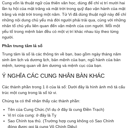
Cung vốn là thuật ngữ của thiên văn học, dùng để chỉ vị trí mười hai
lần tụ hội của mặt trăng và mặt trời trong quỹ đạo vận hành của mặt
trăng và mặt trời trong một năm. Tử Vi đã dùng thuật ngữ này để chỉ
những nội dung chủ yếu mà đời người phải trải qua, cùng với những
nhân tố chủ yếu liên quan đến vận mệnh của con người. Mỗi một
yếu tố trong mệnh bàn đều có một vị trí khác nhau tùy theo từng
người.
Phần trung tâm lá số
Trung tâm lá số là các thông tin về bạn, bao gồm ngày tháng năm
sinh âm lịch và dương lịch, bản mệnh của bạn, ngũ hành của bản
mệnh, tương quan về âm dương và mệnh cục của bạn.
Ý NGHĨA CÁC CUNG NHÂN BÀN KHÁC
Các thành phần trong 1 ô của lá số: Dưới đây là hình ảnh mô tả cấu
trúc một cung trong lá số tử vi.
Chúng ta có thể nhận thấy các thành phần:
Tên của Cung Chức.(Ví dụ ở đây là cung Điền Trạch)
Vị trí của cung: ở đây là Tỵ
Sao Chính tọa thủ. (Trường hợp cung không có Sao Chính
đóng được gọi là cung Vô Chính Diệu)