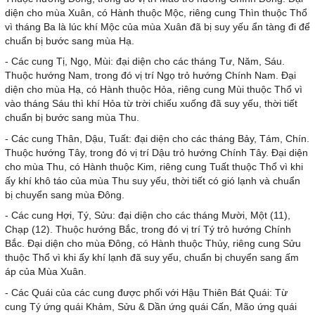
diện cho mùa Xuân, có Hành thuộc Mộc, riêng cung Thìn thuộc Thổ
vì tháng Ba là lúc khí Mộc của mùa Xuân đã bị suy yếu ẩn tàng đi để
chuẩn bị bước sang mùa Hạ.
- Các cung Tị, Ngọ, Mùi: đại diện cho các tháng Tư, Năm, Sáu.
Thuộc hướng Nam, trong đó vị trí Ngọ trỏ hướng Chính Nam. Đại
diện cho mùa Hạ, có Hành thuộc Hỏa, riêng cung Mùi thuộc Thổ vì
vào tháng Sáu thì khí Hỏa từ trời chiếu xuống đã suy yếu, thời tiết
chuẩn bị bước sang mùa Thu.
- Các cung Thân, Dậu, Tuất: đại diện cho các tháng Bảy, Tám, Chín.
Thuộc hướng Tây, trong đó vị trí Dậu trỏ hướng Chính Tây. Đại diện
cho mùa Thu, có Hành thuộc Kim, riêng cung Tuất thuộc Thổ vì khi
ấy khí khô táo của mùa Thu suy yếu, thời tiết có gió lạnh và chuẩn
bị chuyển sang mùa Đông.
- Các cung Hợi, Tý, Sửu: đại diện cho các tháng Mười, Một (11),
Chạp (12). Thuộc hướng Bắc, trong đó vị trí Tý trỏ hướng Chính
Bắc. Đại diện cho mùa Đông, có Hành thuộc Thủy, riêng cung Sửu
thuộc Thổ vì khi ấy khí lạnh đã suy yếu, chuẩn bị chuyển sang ấm
áp của Mùa Xuân.
- Các Quái của các cung được phối với Hậu Thiên Bát Quái: Từ
cung Tý ứng quái Khảm, Sửu & Dần ứng quái Cấn, Mão ứng quái