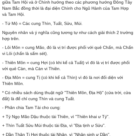
giữa Tam Hội và ở Chính hướng theo các phương hướng Đông Tây
Nam Bắc đồng thời là đại diện Chính cho Ngũ Hành của Tam Hợp
và Tam Hội.
- Tứ Mộ = Các cung Thìn, Tuất, Sửu, Mùi.
Nguyên nhân và ý nghĩa cũng tương tự như cách giải thích 2 trường
hợp trên.
- Lôi Môn = cung Mão, đó là vị trí được phối với quẻ Chấn, mà Chấn
vi Lôi (chấn là sấm sét).
- Thiên Môn = cung Hợi (có khi kể cả Tuất) vì đó là vị trí được phối
với quẻ Càn, mà Càn vi Thiên.
- Địa Môn = cung Tị (có khi kể cả Thìn) vì đó là nơi đối diện với
Thiên Môn.
* Có nhiều sách dùng thuật ngữ "Thiên Môn, Địa Hộ" (cửa trời, cửa
đất) là để chỉ cung Thìn và cung Tuất.
- Phân chia Tam Tài cho cung:
+ Tý Ngọ Mão Dậu thuộc tài Thiên, vì "Thiên khai ư Tý".
+ Thìn Tuất Sửu Mùi thuộc tài Địa, vì "Địa tịnh ư Sửu".
+ Dần Thân Tị Hợi thuộc tài Nhân, vì "Nhân sinh ư Dần".