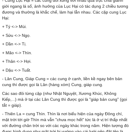
- Cung Lục Hại = các cung đối xứng với nhau qua trục chia gianh
giới ngang lá số, ảnh hưởng của Lục Hại có tác dụng 2 chiều tương
đương và thường là khắc chế, làm hại lẫn nhau. Các cặp cung Lục
Hại:
+ Tý <-> Mùi.
+ Sửu <-> Ngọ.
+ Dần <-> Tị.
+ Mão <-> Thìn.
+ Thân <-> Hợi.
+ Dậu <-> Tuất.
- Lân Cung, Giáp Cung = các cung ở cạnh, liền kề ngay bên bản
cung thì được gọi là Lân (hàng xóm) Cung, giáp cung.
Các sao đôi từng cặp (như Nhật Nguyệt, Xương Khúc, Không
Kiếp,...) mà ở tại các Lân Cung thì được gọi là "giáp bản cung" (gọi
tắt = giáp).
- Thiên La = cung Thìn. Thìn là nơi biểu hiện của ngày Đông chí,
mặt trời tới giờ Thìn mà vẫn "chưa mọc hết" tức là ở vị trí thấp nhất
với đường chân trời so với các ngày khác trong năm. Hiện tượng đó
được hình dung như mặt trời bị vướng vào cái lưới nên đặt tên là