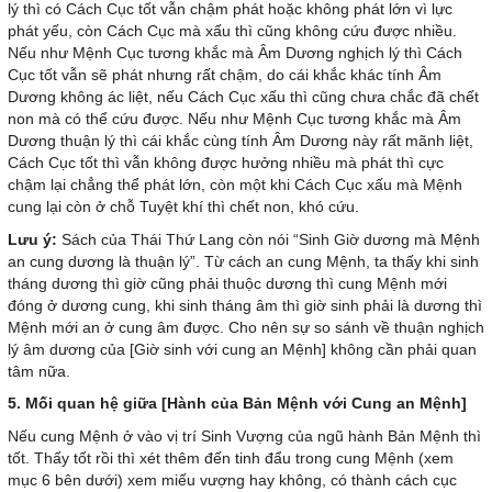
lý thì có Cách Cục tốt vẫn chậm phát hoặc không phát lớn vì lực
phát yếu, còn Cách Cục mà xấu thì cũng không cứu được nhiều.
Nếu như Mệnh Cục tương khắc mà Âm Dương nghịch lý thì Cách
Cục tốt vẫn sẽ phát nhưng rất chậm, do cái khắc khác tính Âm
Dương không ác liệt, nếu Cách Cục xấu thì cũng chưa chắc đã chết
non mà có thể cứu được. Nếu như Mệnh Cục tương khắc mà Âm
Dương thuận lý thì cái khắc cùng tính Âm Dương này rất mãnh liệt,
Cách Cục tốt thì vẫn không được hưởng nhiều mà phát thì cực
chậm lại chẳng thể phát lớn, còn một khi Cách Cục xấu mà Mệnh
cung lại còn ở chỗ Tuyệt khí thì chết non, khó cứu.
Lưu ý:
Sách của Thái Thứ Lang còn nói “Sinh Giờ dương mà Mệnh
an cung dương là thuận lý”. Từ cách an cung Mệnh, ta thấy khi sinh
tháng dương thì giờ cũng phải thuộc dương thì cung Mệnh mới
đóng ở dương cung, khi sinh tháng âm thì giờ sinh phải là dương thì
Mệnh mới an ở cung âm được. Cho nên sự so sánh về thuận nghịch
lý âm dương của [Giờ sinh với cung an Mệnh] không cần phải quan
tâm nữa.
5. Mối quan hệ giữa [Hành của Bản Mệnh với Cung an Mệnh]
Nếu cung Mệnh ở vào vị trí Sinh Vượng của ngũ hành Bản Mệnh thì
tốt. Thấy tốt rồi thì xét thêm đến tinh đẩu trong cung Mệnh (xem
mục 6 bên dưới) xem miếu vượng hay không, có thành cách cục