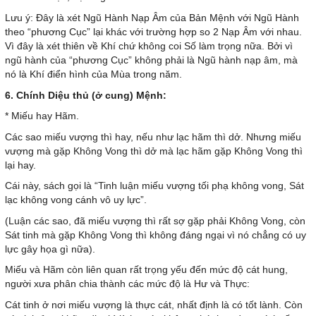
Lưu ý: Đây là xét Ngũ Hành Nạp Âm của Bản Mệnh với Ngũ Hành
theo “phương Cục” lại khác với trường hợp so 2 Nạp Âm với nhau.
Vì đây là xét thiên về Khí chứ không coi Số làm trọng nữa. Bởi vì
ngũ hành của “phương Cục” không phải là Ngũ hành nạp âm, mà
nó là Khí điển hình của Mùa trong năm.
6. Chính Diệu thủ (ở cung) Mệnh:
* Miếu hay Hãm.
Các sao miếu vượng thì hay, nếu như lạc hãm thì dở. Nhưng miếu
vượng mà gặp Không Vong thì dở mà lạc hãm gặp Không Vong thì
lại hay.
Cái này, sách gọi là “Tinh luận miếu vượng tối phạ không vong, Sát
lạc không vong cánh vô uy lực”.
(Luận các sao, đã miếu vượng thì rất sợ gặp phải Không Vong, còn
Sát tinh mà gặp Không Vong thì không đáng ngại vì nó chẳng có uy
lực gây họa gì nữa).
Miếu và Hãm còn liên quan rất trọng yếu đến mức độ cát hung,
người xưa phân chia thành các mức độ là Hư và Thực:
Cát tinh ở nơi miếu vượng là thực cát, nhất định là có tốt lành. Còn