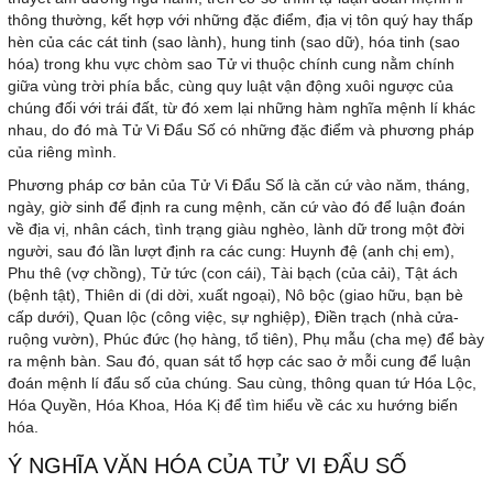
thông thường, kết hợp với những đặc điểm, địa vị tôn quý hay thấp
hèn của các cát tinh (sao lành), hung tinh (sao dữ), hóa tinh (sao
hóa) trong khu vực chòm sao Tử vi thuộc chính cung nằm chính
giữa vùng trời phía bắc, cùng quy luật vận động xuôi ngược của
chúng đối với trái đất, từ đó xem lại những hàm nghĩa mệnh lí khác
nhau, do đó mà Tử Vi Đẩu Số có những đặc điểm và phương pháp
của riêng mình.
Phương pháp cơ bản của Tử Vi Đẩu Số là căn cứ vào năm, tháng,
ngày, giờ sinh để định ra cung mệnh, căn cứ vào đó để luận đoán
về địa vị, nhân cách, tình trạng giàu nghèo, lành dữ trong một đời
người, sau đó lần lượt định ra các cung: Huynh đệ (anh chị em),
Phu thê (vợ chồng), Tử tức (con cái), Tài bạch (của cải), Tật ách
(bệnh tật), Thiên di (di dời, xuất ngoại), Nô bộc (giao hữu, bạn bè
cấp dưới), Quan lộc (công việc, sự nghiệp), Điền trạch (nhà cửa-
ruộng vườn), Phúc đức (họ hàng, tổ tiên), Phụ mẫu (cha mẹ) để bày
ra mệnh bàn. Sau đó, quan sát tổ hợp các sao ở mỗi cung để luận
đoán mệnh lí đẩu số của chúng. Sau cùng, thông quan tứ Hóa Lộc,
Hóa Quyền, Hóa Khoa, Hóa Kị để tìm hiểu về các xu hướng biến
hóa.
Ý NGHĨA VĂN HÓA CỦA TỬ VI ĐẨU SỐ