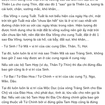
Thiên La cho cung Thìn, đặt vào đó 1 "sao" gọi là Thiên La, tượng là
cái lưới, chặn, vướng mắc, khó khăn,...
- Địa Võng = cung Tuất. Tuất là nơi biểu hiện của ngày Hạ chí, mặt
trời tới giờ Tuất mà vẫn "chưa lặn hết" tức là ở vị trí cao nhất với
đường chân trời so với các ngày khác trong năm. Hiện tượng đó
được hình dung như là mặt đất bị võng xuống nên giờ ấy mặt trời
vẫn chưa lặn hết, nên đặt tên Địa Võng cho cung Tuất, đặt ở đó 1
sao Địa Võng, tượng là cái hố, cái bẫy, đất sụt, khó khăn,...
- Tứ Sinh / Tứ Mã = vị trí của các cung Dần, Thân, Tị, Hợi.
Tại đó, luôn luôn là vị trí mà sao Thiên Mã và sao Tràng Sinh, không
bao giờ 2 sao này được an ở các cung ngoài 4 cung này.
Nếu xét các bộ Tam Hợp (ví dụ, Thân-Tý-Thìn) thì địa chi đứng đầu
bao giờ cũng là ở vị trí của Sinh.
- Tứ Bại / Tứ Đào Hoa / Tứ Chính = vị trí của các cung Tý, Ngọ,
Mão, Dậu.
Tại đó luôn luôn là vị trí của Mộc Dục (của vòng Tràng Sinh cho Địa
Chi) và của Đào Hoa, chủ phát dục, tình ái, tửu sắc cho nên gọi là
Bại. Nếu xét các bộ Tam Hợp thì Địa Chi đứng chính giữa bao giờ
cũng thuộc về Tứ Chính bởi vì đứng giữa Tam Hợp cũng là đứng