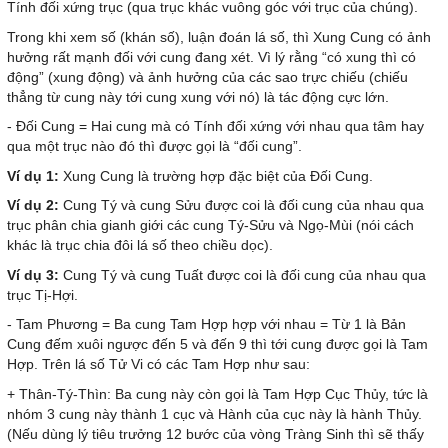
Tính đối xứng trục (qua trục khác vuông góc với trục của chúng).
Trong khi xem số (khán số), luận đoán lá số, thì Xung Cung có ảnh
hưởng rất mạnh đối với cung đang xét. Vì lý rằng “có xung thì có
động” (xung động) và ảnh hưởng của các sao trực chiếu (chiếu
thẳng từ cung này tới cung xung với nó) là tác động cực lớn.
- Đối Cung = Hai cung mà có Tính đối xứng với nhau qua tâm hay
qua một trục nào đó thì được gọi là “đối cung”.
Ví dụ 1:
Xung Cung là trường hợp đặc biệt của Đối Cung.
Ví dụ 2:
Cung Tý và cung Sửu được coi là đối cung của nhau qua
trục phân chia gianh giới các cung Tý-Sửu và Ngọ-Mùi (nói cách
khác là trục chia đôi lá số theo chiều dọc).
Ví dụ 3:
Cung Tý và cung Tuất được coi là đối cung của nhau qua
trục Tị-Hợi.
- Tam Phương = Ba cung Tam Hợp hợp với nhau = Từ 1 là Bản
Cung đếm xuôi ngược đến 5 và đến 9 thì tới cung được gọi là Tam
Hợp. Trên lá số Tử Vi có các Tam Hợp như sau:
+ Thân-Tý-Thìn: Ba cung này còn gọi là Tam Hợp Cục Thủy, tức là
nhóm 3 cung này thành 1 cục và Hành của cục này là hành Thủy.
(Nếu dùng lý tiêu trưởng 12 bước của vòng Tràng Sinh thì sẽ thấy