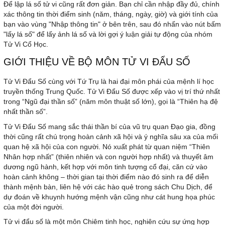
Để lập lá số tử vi cũng rất đơn giản. Bạn chỉ cần nhập đầy đủ, chính
xác thông tin thời điểm sinh (năm, tháng, ngày, giờ) và giới tính của
bạn vào vùng "Nhập thông tin" ở bên trên, sau đó nhấn vào nút bấm
"lấy lá số" để lấy ảnh lá số và lời gợi ý luận giải tự động của nhóm
Tử Vi Cổ Học.
GIỚI THIỆU VỀ BỘ MÔN TỬ VI ĐẨU SỐ
Tử Vi Đẩu Số cùng với Tứ Trụ là hai đại môn phái của mệnh lí học
truyền thống Trung Quốc. Tử Vi Đẩu Số được xếp vào vị trí thứ nhất
trong “Ngũ đại thần số” (năm môn thuật số lớn), gọi là “Thiên hạ đệ
nhất thần số”.
Tử Vi Đẩu Số mang sắc thái thần bí của vũ trụ quan Đạo gia, đồng
thời cũng rất chú trọng hoàn cảnh xã hội và ý nghĩa sâu xa của mối
quan hệ xã hội của con người. Nó xuất phát từ quan niệm “Thiên
Nhân hợp nhất” (thiên nhiên và con người hợp nhất) và thuyết âm
dương ngũ hành, kết hợp với môn tinh tượng cổ đại, căn cứ vào
hoàn cảnh không – thời gian tại thời điểm nào đó sinh ra để diễn
thành mệnh bàn, liên hệ với các hào quẻ trong sách Chu Dịch, để
dự đoán về khuynh hướng mệnh vận cũng như cát hung họa phúc
của một đời người.
Tử vi đẩu số là một môn Chiêm tinh học, nghiên cứu sự ứng hợp