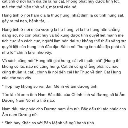
cát tinh ở nơi hãm địa thì là hư cát, không phát huy được tính tốt,
mà còn thể hiện tính xấu, mặt trái của nó.
Hung tinh ở nơi hãm địa là thực hung, nhất định là có tính hung sát,
gây ra tai nạn, bệnh tật,...
Hung tinh ở nơi miếu vượng là hư hung, vì là hư hung nên chẳng
đáng sợ, nó còn phát huy và bổ xung được tính quyết liệt mạnh mẽ
tích cực lên cách cục, người làm nên đại sự không thể thiếu vắng sự
quyết liệt của hung tinh đắc địa. Sách nói “hung tinh đắc địa phát dã
như lôi” chính là vì như vậy.
Và sách cũng nói “Hung bất giai hung, cát vô thuần cát” (Hung thì
không có lúc nào nó cũng hung, Cát thì cũng chẳng phải lúc nào
cũng thuần là cát), chính là nói đến cái Hư Thực về tính Cát Hung
của các sao vậy.
* Hợp hay không so với Bản Mệnh về âm dương tính.
Tức là xét xem tính Nam Bắc đẩu của Chính tinh và đương số là Âm
Dương Nam Nữ như thế nào.
Nam đẩu tác phúc cho Dương nam Âm nữ. Bắc đẩu thì tác phúc cho
Âm nam Dương nữ.
* Sinh hay Khắc so với Bản Mệnh về ngũ hành tính.