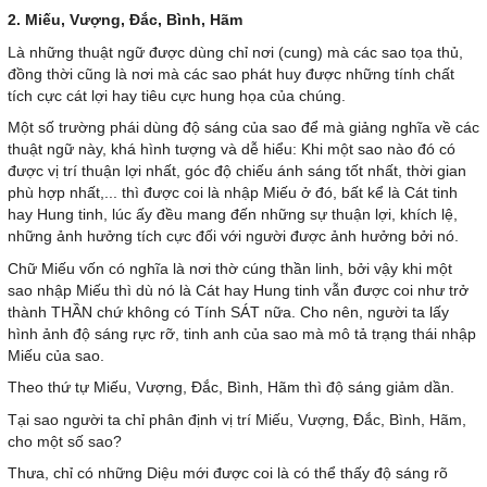
2. Miếu, Vượng, Đắc, Bình, Hãm
Là những thuật ngữ được dùng chỉ nơi (cung) mà các sao tọa thủ,
đồng thời cũng là nơi mà các sao phát huy được những tính chất
tích cực cát lợi hay tiêu cực hung họa của chúng.
Một số trường phái dùng độ sáng của sao để mà giảng nghĩa về các
thuật ngữ này, khá hình tượng và dễ hiểu: Khi một sao nào đó có
được vị trí thuận lợi nhất, góc độ chiếu ánh sáng tốt nhất, thời gian
phù hợp nhất,... thì được coi là nhập Miếu ở đó, bất kể là Cát tinh
hay Hung tinh, lúc ấy đều mang đến những sự thuận lợi, khích lệ,
những ảnh hưởng tích cực đối với người được ảnh hưởng bởi nó.
Chữ Miếu vốn có nghĩa là nơi thờ cúng thần linh, bởi vậy khi một
sao nhập Miếu thì dù nó là Cát hay Hung tinh vẫn được coi như trở
thành THẦN chứ không có Tính SÁT nữa. Cho nên, người ta lấy
hình ảnh độ sáng rực rỡ, tinh anh của sao mà mô tả trạng thái nhập
Miếu của sao.
Theo thứ tự Miếu, Vượng, Đắc, Bình, Hãm thì độ sáng giảm dần.
Tại sao người ta chỉ phân định vị trí Miếu, Vượng, Đắc, Bình, Hãm,
cho một số sao?
Thưa, chỉ có những Diệu mới được coi là có thể thấy độ sáng rõ