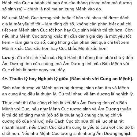
Hành của Cục = hành khí nạp âm của tháng (trong năm mà đương
số sinh ra) – chính là nơi mà an cung Mệnh vào đó.
Nếu mà Mệnh Cục tương sinh hoặc tỉ hòa với nhau thì được đánh
giá là một yếu tố tốt – làm tăng độ số, không cần phân biệt quá chi
tiết xem Mệnh sinh Cục tốt hơn hay Cục sinh Mệnh thì tốt hơn. Còn
nếu như Mệnh Cục tương khắc thì cần đánh giá đây là một yếu tốt
kém – làm giảm độ số, cũng không cần phân biệt quá chi tiết xem
Mệnh khắc Cục xấu hơn hay Cục khắc Mệnh xấu hơn.
Lưu ý:
đã xét sinh khắc của Ngũ Hành thì đồng thời phải chú ý đến
Âm Dương tính của chúng, mà Âm Dương tính của Bản Mệnh với
Cục chính là bước ngay sau đây.
4+. Thuận lý hay Nghịch lý giữa [Năm sinh với Cung an Mệnh].
Sinh năm dương và Mệnh an cung dương; sinh năm âm và Mệnh
an cung âm; đều là thuận lý. Cứ trái nhau về âm dương là nghịch lý.
Thực chất thì đây cũng chính là xét đến Âm Dương tính của Bản
Mệnh với Cục, nếu như Mệnh Cục tương sinh và Âm Dương thuận
lý thì độ số tăng mạnh (độ số là thuật ngữ chung chung chỉ về
cường độ của khí lực) nếu Cách Cục tốt nữa thì sẽ lực phát rất
nhanh mạnh, nếu Cách Cục xấu thì cũng là yếu tố cứu vớt cho đỡ bị
chết non. Nếu như Mệnh Cục tương sinh nhưng Âm Dương nghịch