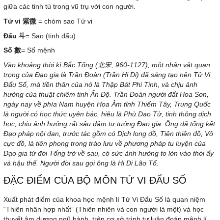
giữa các tinh tú trong vũ trụ với con người.
Tử
vi
紫微
= chòm sao Tử vi
Đẩu
斗
= Sao (tinh đẩu)
Số
數
= Số mệnh
Vào khoảng thời kì Bắc Tống (北宋, 960-1127), một nhân vật quan
trọng của Đạo gia là Trần Đoàn (Trần Hi Di) đã sáng tạo nên Tử Vi
Đẩu Số, mà tiền thân của nó là Thập Bát Phi Tinh, và chịu ảnh
hưởng của thuật chiêm tinh Ấn Độ. Trần Đoàn người đất Hoa Sơn,
ngày nay về phía Nam huyện Hoa Âm tỉnh Thiểm Tây, Trung Quốc
là người có học thức uyên bác, hiệu là Phù Dao Tử, tinh thông dịch
học, chịu ảnh hưởng rất sâu đậm tư tưởng Đạo gia. Ông đã tổng kết
Đạo pháp nội đan, trước tác gồm có Dịch long đồ, Tiên thiên đồ, Vô
cực đồ, là tiên phong trong trào lưu về phương pháp tu luyện của
Đạo gia từ đời Tống trở về sau, có sức ảnh hưởng to lớn vào thời ấy
và hậu thế. Người đời sau gọi ông là Hi Di Lão Tổ.
ĐẶC ĐIỂM CỦA BỘ MÔN TỬ VI ĐẨU SỐ
Xuất phát điểm của khoa học mệnh lí Tử Vi Đẩu Số là quan niệm
“Thiên nhân hợp nhất” (Thiên nhiên và con người là một) và học
thuyết âm dương ngũ hành, trên cơ sở trình tự luận đoán mệnh lí