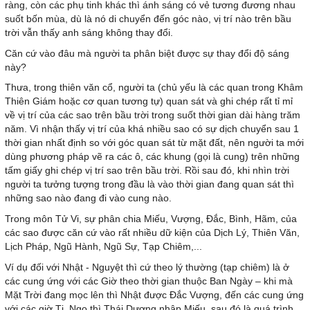
ràng, còn các phụ tinh khác thì ánh sáng có vẻ tương đương nhau
suốt bốn mùa, dù là nó di chuyển đến góc nào, vị trí nào trên bầu
trời vẫn thấy anh sáng không thay đổi.
Căn cứ vào đâu mà người ta phân biệt được sự thay đổi độ sáng
này?
Thưa, trong thiên văn cổ, người ta (chủ yếu là các quan trong Khâm
Thiên Giám hoặc cơ quan tương tự) quan sát và ghi chép rất tỉ mỉ
về vị trí của các sao trên bầu trời trong suốt thời gian dài hàng trăm
năm. Vì nhận thấy vị trí của khá nhiều sao có sự dịch chuyển sau 1
thời gian nhất định so với góc quan sát từ mặt đất, nên người ta mới
dùng phương pháp vẽ ra các ô, các khung (gọi là cung) trên những
tấm giấy ghi chép vị trí sao trên bầu trời. Rồi sau đó, khi nhìn trời
người ta tưởng tượng trong đầu là vào thời gian đang quan sát thì
những sao nào đang đi vào cung nào.
Trong môn Tử Vi, sự phân chia Miếu, Vượng, Đắc, Bình, Hãm, của
các sao được căn cứ vào rất nhiều dữ kiện của Dịch Lý, Thiên Văn,
Lịch Pháp, Ngũ Hành, Ngũ Sự, Tạp Chiêm,...
Ví dụ đối với Nhật - Nguyệt thì cứ theo lý thường (tạp chiêm) là ở
các cung ứng với các Giờ theo thời gian thuộc Ban Ngày – khi mà
Mặt Trời đang mọc lên thì Nhật được Đắc Vượng, đến các cung ứng
với các giờ Tị, Ngọ thì Thái Dương nhập Miếu, sau đó là quá trình