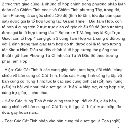
2 trục trực giao cũng là những tổ hợp chính trong phương pháp luận
đoán của Chiêm Tinh Vedic và Chiêm Tinh phương Tây, trong đó,
Tam Phương là có góc chiếu 120 độ (tính từ tâm, tức địa bàn quan
sát) được gọi là tổ hợp tương tác Grand Trine = Đại Tam Hợp, còn
tổ hợp 4 cung trên 2 trục trực giao có góc chiếu 90 độ (tính từ tâm)
được gọi là tổ hợp tương tác T Square = T Vuông hay là Đại Trực
Giao, còn tổ hợp 4 cung gồm 3 cung Tam Hợp và 1 cung ở đối xung
với 1 đỉnh trong tam giác tam hợp đó thì được gọi là tổ hợp tương
tác Kite = Hình Diều và đây chính là tổ hợp tương tác giống như
thuật ngữ Tam Phương Tứ Chính của Tử Vi Đẩu Số theo trường
phái Tam Hợp.
- Hiệp: Các Cát Tinh ở các cung giáp bên, tam hợp, đối chiếu cùng
chiếu về bản cung có Cát Tinh; hoặc các Hung Tinh cùng tụ tập về
bản cung có Hung Tinh; tức là các sao cùng tính cát (tốt) hay hung
(xấu) tụ hội với nhau thì được gọi là "hiệp" = hiệp trợ, cùng hợp sức,
cùng trợ giúp,... cho nhau.
- Hiếp: Các Hung Tinh ở các cung tam hợp, đối chiếu, giáp bên,
cùng chiếu về bản cung có Cát Tinh, thì gọi là "hiếp" = ức hiếp, đe
dọa, gây hoạn nạn,...
- Tọa: Các Cát Tinh nhập vào bản cung thì được gọi là Tọa (ngồi).