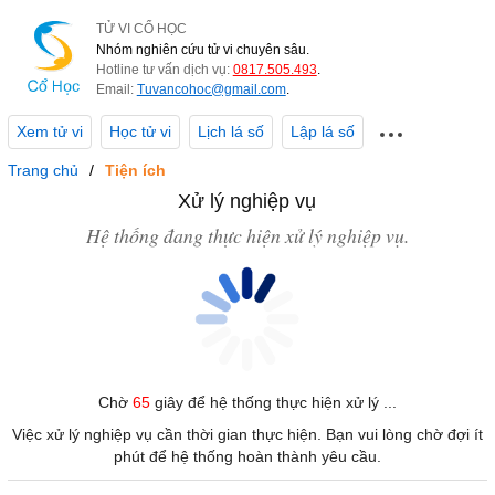
TỬ VI CỔ HỌC
Nhóm nghiên cứu tử vi chuyên sâu.
Hotline tư vấn dịch vụ:
0817.505.493
.
Email:
Tuvancohoc@gmail.com
.
Xem tử vi
Học tử vi
Lịch lá số
Lập lá số
Trang chủ
Tiện ích
Xử lý nghiệp vụ
Hệ thống đang thực hiện xử lý nghiệp vụ.
Chờ
65
giây để hệ thống thực hiện xử lý ...
Việc xử lý nghiệp vụ cần thời gian thực hiện. Bạn vui lòng chờ đợi ít
phút để hệ thống hoàn thành yêu cầu.