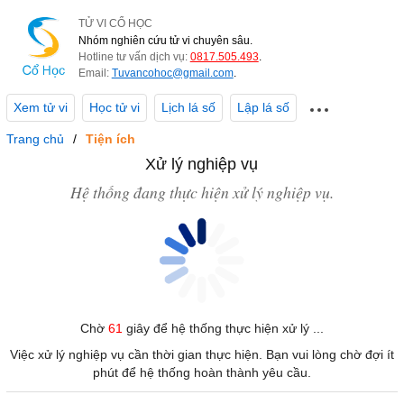
TỬ VI CỔ HỌC
Nhóm nghiên cứu tử vi chuyên sâu.
Hotline tư vấn dịch vụ:
0817.505.493
.
Email:
Tuvancohoc@gmail.com
.
Xem tử vi
Học tử vi
Lịch lá số
Lập lá số
Trang chủ
Tiện ích
Xử lý nghiệp vụ
Hệ thống đang thực hiện xử lý nghiệp vụ.
Chờ
61
giây để hệ thống thực hiện xử lý ...
Việc xử lý nghiệp vụ cần thời gian thực hiện. Bạn vui lòng chờ đợi ít
phút để hệ thống hoàn thành yêu cầu.