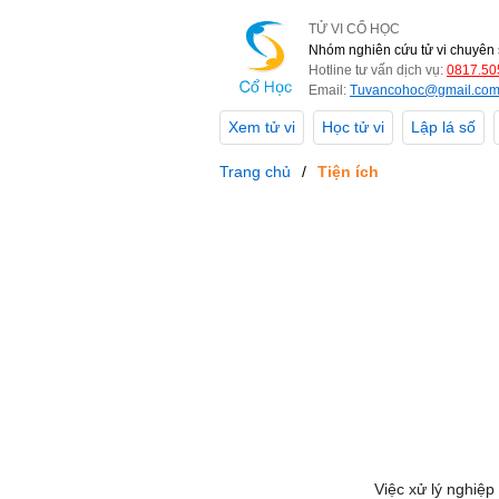
TỬ VI CỔ HỌC
Nhóm nghiên cứu tử vi chuyên 
Hotline tư vấn dịch vụ:
0817.50
Email:
Tuvancohoc@gmail.co
Xem tử vi
Học tử vi
Lập lá số
Trang chủ
Tiện ích
Việc xử lý nghiệp