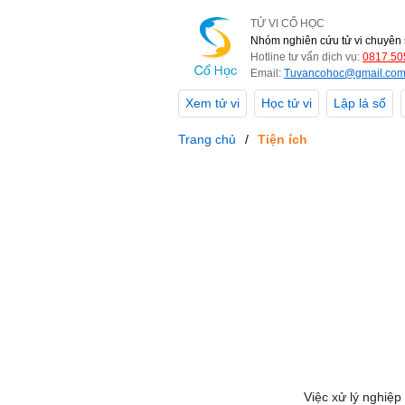
TỬ VI CỔ HỌC
Nhóm nghiên cứu tử vi chuyên 
Hotline tư vấn dịch vụ:
0817.50
Email:
Tuvancohoc@gmail.co
Xem tử vi
Học tử vi
Lập lá số
Trang chủ
Tiện ích
Việc xử lý nghiệp